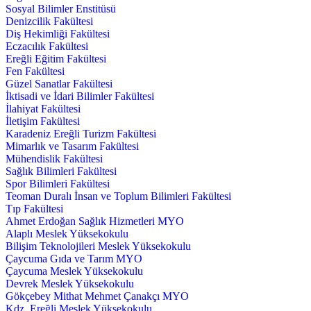
Sosyal Bilimler Enstitüsü
Denizcilik Fakültesi
Diş Hekimliği Fakültesi
Eczacılık Fakültesi
Ereğli Eğitim Fakültesi
Fen Fakültesi
Güzel Sanatlar Fakültesi
İktisadi ve İdari Bilimler Fakültesi
İlahiyat Fakültesi
İletişim Fakültesi
Karadeniz Ereğli Turizm Fakültesi
Mimarlık ve Tasarım Fakültesi
Mühendislik Fakültesi
Sağlık Bilimleri Fakültesi
Spor Bilimleri Fakültesi
Teoman Duralı İnsan ve Toplum Bilimleri Fakültesi
Tıp Fakültesi
Ahmet Erdoğan Sağlık Hizmetleri MYO
Alaplı Meslek Yüksekokulu
Bilişim Teknolojileri Meslek Yüksekokulu
Çaycuma Gıda ve Tarım MYO
Çaycuma Meslek Yüksekokulu
Devrek Meslek Yüksekokulu
Gökçebey Mithat Mehmet Çanakçı MYO
Kdz. Ereğli Meslek Yüksekokulu