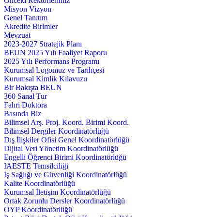
Önceki Rektörlerimiz
Misyon Vizyon
Genel Tanıtım
Akredite Birimler
Mevzuat
2023-2027 Stratejik Planı
BEUN 2025 Yılı Faaliyet Raporu
2025 Yılı Performans Programı
Kurumsal Logomuz ve Tarihçesi
Kurumsal Kimlik Kılavuzu
Bir Bakışta BEUN
360 Sanal Tur
Fahri Doktora
Basında Biz
Bilimsel Arş. Proj. Koord. Birimi Koord.
Bilimsel Dergiler Koordinatörlüğü
Dış İlişkiler Ofisi Genel Koordinatörlüğü
Dijital Veri Yönetim Koordinatörlüğü
Engelli Öğrenci Birimi Koordinatörlüğü
IAESTE Temsilciliği
İş Sağlığı ve Güvenliği Koordinatörlüğü
Kalite Koordinatörlüğü
Kurumsal İletişim Koordinatörlüğü
Ortak Zorunlu Dersler Koordinatörlüğü
ÖYP Koordinatörlüğü