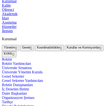
Kurumsal
Kalite
Öğrenci
Akademik
İdari
Araştırma
Hizmetler
İletişim
Kurumsal
Yönetim
Genel
Koordinatörlükler
Kurullar ve Komisyonlar
KVKK
Rektör
Rektör Yardımcıları
Üniversite Senatosu
Üniversite Yönetim Kurulu
Genel Sekreter
Genel Sekreter Yardımcıları
Rektör Danışmanları
İç Denetim Birimi
Daire Başkanları
Organizasyon Şeması
Tarihçe