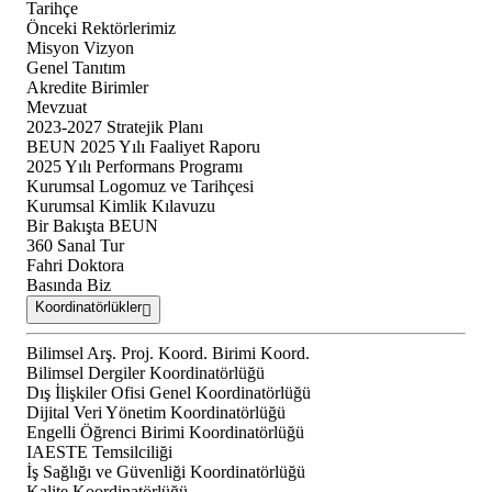
Tarihçe
Önceki Rektörlerimiz
Misyon Vizyon
Genel Tanıtım
Akredite Birimler
Mevzuat
2023-2027 Stratejik Planı
BEUN 2025 Yılı Faaliyet Raporu
2025 Yılı Performans Programı
Kurumsal Logomuz ve Tarihçesi
Kurumsal Kimlik Kılavuzu
Bir Bakışta BEUN
360 Sanal Tur
Fahri Doktora
Basında Biz
Koordinatörlükler
Bilimsel Arş. Proj. Koord. Birimi Koord.
Bilimsel Dergiler Koordinatörlüğü
Dış İlişkiler Ofisi Genel Koordinatörlüğü
Dijital Veri Yönetim Koordinatörlüğü
Engelli Öğrenci Birimi Koordinatörlüğü
IAESTE Temsilciliği
İş Sağlığı ve Güvenliği Koordinatörlüğü
Kalite Koordinatörlüğü