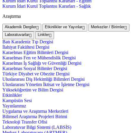
Kurum İdari Kurul Toplantısı Kararları - Eğitim
Kurum İdari Kurul Toplantısı Kararları - Sağlık
Araştırma
Akademik Dergiler
Etkinlikler ve Yayınlar
Merkezler / Birimler
Laboratuvarlar
Linkler
Batı Karadeniz Tıp Dergisi
İlahiyat Fakültesi Dergisi
Karaelmas Eğitim Bilimleri Dergisi
Karaelmas Fen ve Mühendislik Dergisi
Karaelmas İş Sağlığı ve Güvenliği Dergisi
Karaelmas Sosyal Bilimler Dergisi
Türkiye Diyabet ve Obezite Dergisi
Uluslararası Diş Hekimliği Bilimleri Dergisi
Uluslararası Yönetim İktisat ve İşletme Dergisi
Yükseköğretim ve Bilim Dergisi
Etkinlikler
Kampüsün Sesi
Yayınlarımız
Uygulama ve Araştırma Merkezleri
Bilimsel Araştırma Projeleri Birimi
Teknoloji Transfer Ofisi
Laboratuvar Bilgi Sistemi (LABSİS)
Merkez Laboratuvaru (ARTMER)