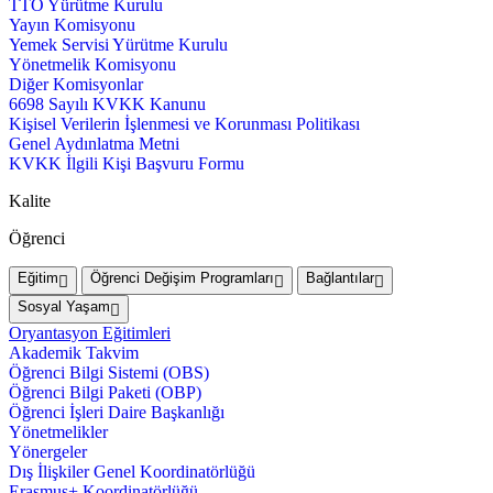
TTO Yürütme Kurulu
Yayın Komisyonu
Yemek Servisi Yürütme Kurulu
Yönetmelik Komisyonu
Diğer Komisyonlar
6698 Sayılı KVKK Kanunu
Kişisel Verilerin İşlenmesi ve Korunması Politikası
Genel Aydınlatma Metni
KVKK İlgili Kişi Başvuru Formu
Kalite
Öğrenci
Eğitim
Öğrenci Değişim Programları
Bağlantılar
Sosyal Yaşam
Oryantasyon Eğitimleri
Akademik Takvim
Öğrenci Bilgi Sistemi (OBS)
Öğrenci Bilgi Paketi (OBP)
Öğrenci İşleri Daire Başkanlığı
Yönetmelikler
Yönergeler
Dış İlişkiler Genel Koordinatörlüğü
Erasmus+ Koordinatörlüğü