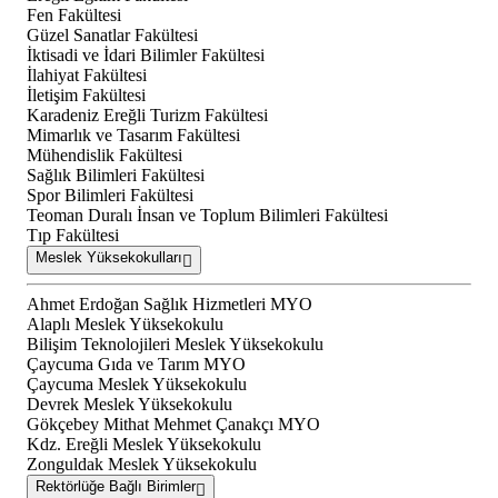
Fen Fakültesi
Güzel Sanatlar Fakültesi
İktisadi ve İdari Bilimler Fakültesi
İlahiyat Fakültesi
İletişim Fakültesi
Karadeniz Ereğli Turizm Fakültesi
Mimarlık ve Tasarım Fakültesi
Mühendislik Fakültesi
Sağlık Bilimleri Fakültesi
Spor Bilimleri Fakültesi
Teoman Duralı İnsan ve Toplum Bilimleri Fakültesi
Tıp Fakültesi
Meslek Yüksekokulları
Ahmet Erdoğan Sağlık Hizmetleri MYO
Alaplı Meslek Yüksekokulu
Bilişim Teknolojileri Meslek Yüksekokulu
Çaycuma Gıda ve Tarım MYO
Çaycuma Meslek Yüksekokulu
Devrek Meslek Yüksekokulu
Gökçebey Mithat Mehmet Çanakçı MYO
Kdz. Ereğli Meslek Yüksekokulu
Zonguldak Meslek Yüksekokulu
Rektörlüğe Bağlı Birimler