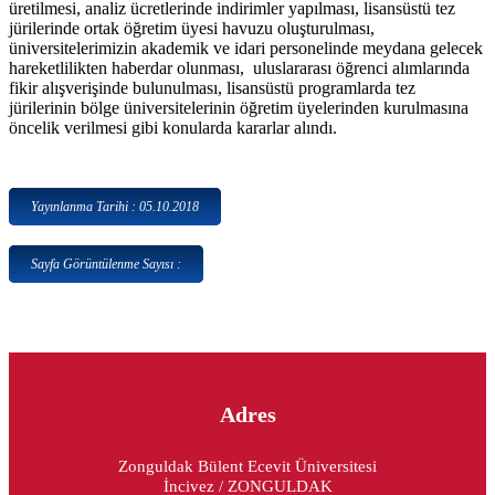
üretilmesi, analiz ücretlerinde indirimler yapılması, lisansüstü tez
jürilerinde ortak öğretim üyesi havuzu oluşturulması,
üniversitelerimizin akademik ve idari personelinde meydana gelecek
hareketlilikten haberdar olunması, uluslararası öğrenci alımlarında
fikir alışverişinde bulunulması, lisansüstü programlarda tez
jürilerinin bölge üniversitelerinin öğretim üyelerinden kurulmasına
öncelik verilmesi gibi konularda kararlar alındı.
Yayınlanma Tarihi : 05.10.2018
Sayfa Görüntülenme Sayısı :
Adres
Zonguldak Bülent Ecevit Üniversitesi
İncivez / ZONGULDAK