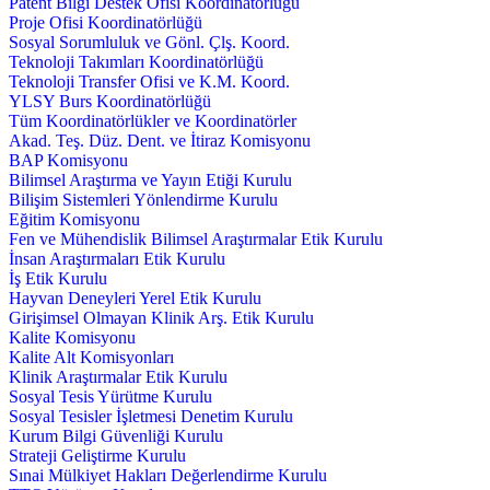
Patent Bilgi Destek Ofisi Koordinatörlüğü
Proje Ofisi Koordinatörlüğü
Sosyal Sorumluluk ve Gönl. Çlş. Koord.
Teknoloji Takımları Koordinatörlüğü
Teknoloji Transfer Ofisi ve K.M. Koord.
YLSY Burs Koordinatörlüğü
Tüm Koordinatörlükler ve Koordinatörler
Akad. Teş. Düz. Dent. ve İtiraz Komisyonu
BAP Komisyonu
Bilimsel Araştırma ve Yayın Etiği Kurulu
Bilişim Sistemleri Yönlendirme Kurulu
Eğitim Komisyonu
Fen ve Mühendislik Bilimsel Araştırmalar Etik Kurulu
İnsan Araştırmaları Etik Kurulu
İş Etik Kurulu
Hayvan Deneyleri Yerel Etik Kurulu
Girişimsel Olmayan Klinik Arş. Etik Kurulu
Kalite Komisyonu
Kalite Alt Komisyonları
Klinik Araştırmalar Etik Kurulu
Sosyal Tesis Yürütme Kurulu
Sosyal Tesisler İşletmesi Denetim Kurulu
Kurum Bilgi Güvenliği Kurulu
Strateji Geliştirme Kurulu
Sınai Mülkiyet Hakları Değerlendirme Kurulu