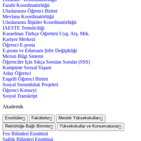
Farabi Koordinatörlüğü
Uluslararası Öğrenci Birimi
Mevlana Koordinatörlüğü
Uluslararası İlişkiler Koordinatörlüğü
IAESTE Temsilciliği
Karaelmas Türkçe Öğretimi Uyg. Arş. Mrk.
Kariyer Merkezi
Öğrenci E-posta
E-posta ve Eduroam Şifre Değişikliği
Mezun Bilgi Sistemi
Öğrenciler İçin Sıkça Sorulan Sorular (SSS)
Kampüste Sosyal Yaşam
Aday Öğrenci
Engelli Öğrenci Birimi
Sosyal Sorumluluk Projeleri
Öğrenci Konseyi
Sosyal Transkript
Akademik
Enstitüler
Fakülteler
Meslek Yüksekokulları
Rektörlüğe Bağlı Birimler
Yüksekokullar ve Konservatuvar
Fen Bilimleri Enstitüsü
Sağlık Bilimleri Enstitüsü