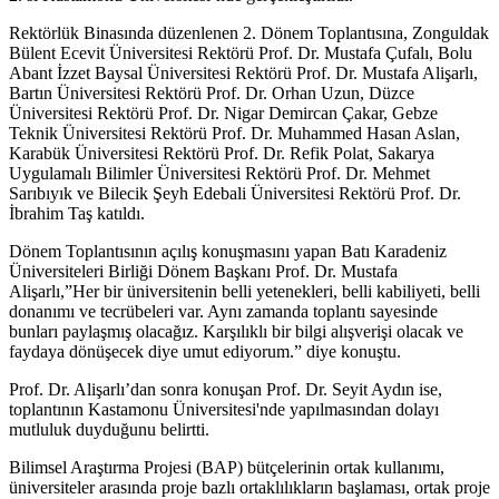
Rektörlük Binasında düzenlenen 2. Dönem Toplantısına, Zonguldak
Bülent Ecevit Üniversitesi Rektörü Prof. Dr. Mustafa Çufalı, Bolu
Abant İzzet Baysal Üniversitesi Rektörü Prof. Dr. Mustafa Alişarlı,
Bartın Üniversitesi Rektörü Prof. Dr. Orhan Uzun, Düzce
Üniversitesi Rektörü Prof. Dr. Nigar Demircan Çakar, Gebze
Teknik Üniversitesi Rektörü Prof. Dr. Muhammed Hasan Aslan,
Karabük Üniversitesi Rektörü Prof. Dr. Refik Polat, Sakarya
Uygulamalı Bilimler Üniversitesi Rektörü Prof. Dr. Mehmet
Sarıbıyık ve Bilecik Şeyh Edebali Üniversitesi Rektörü Prof. Dr.
İbrahim Taş katıldı.
Dönem Toplantısının açılış konuşmasını yapan Batı Karadeniz
Üniversiteleri Birliği Dönem Başkanı Prof. Dr. Mustafa
Alişarlı,”Her bir üniversitenin belli yetenekleri, belli kabiliyeti, belli
donanımı ve tecrübeleri var. Aynı zamanda toplantı sayesinde
bunları paylaşmış olacağız. Karşılıklı bir bilgi alışverişi olacak ve
faydaya dönüşecek diye umut ediyorum.” diye konuştu.
Prof. Dr. Alişarlı’dan sonra konuşan Prof. Dr. Seyit Aydın ise,
toplantının Kastamonu Üniversitesi'nde yapılmasından dolayı
mutluluk duyduğunu belirtti.
Bilimsel Araştırma Projesi (BAP) bütçelerinin ortak kullanımı,
üniversiteler arasında proje bazlı ortaklılıkların başlaması, ortak proje