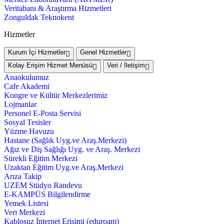
Veritabanı & Araştırma Hizmetleri
Zonguldak Teknokent
Hizmetler
Kurum İçi Hizmetler
Genel Hizmetler
Kolay Erişim Hizmet Menüsü
Veri / İletişim
Anaokulumuz
Cafe Akademi
Kongre ve Kültür Merkezlerimiz
Lojmanlar
Personel E-Posta Servisi
Sosyal Tesisler
Yüzme Havuzu
Hastane (Sağlık Uyg.ve Araş.Merkezi)
Ağız ve Diş Sağlığı Uyg. ve Araş. Merkezi
Sürekli Eğitim Merkezi
Uzaktan Eğitim Uyg.ve Araş.Merkezi
Arıza Takip
UZEM Stüdyo Randevu
E-KAMPÜS Bilgilendirme
Yemek Listesi
Veri Merkezi
Kablosuz İnternet Erişimi (eduroam)