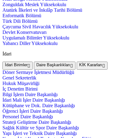
Zonguldak Meslek Yüksekokulu
Atatürk İlkeleri ve İnkılâp Tarihi Bölümü
Enformatik Bölümü
Türk Dili Bölümü
Çaycuma Sivil Havacılık Yüksekokulu
Devlet Konservatuvarı
Uygulamalı Bilimler Yüksekokulu
Yabancı Diller Yüksekokulu
İdari
İdari Birimler
Daire Başkanlıkları
KİK Kararları
Döner Sermaye İşletmesi Müdürlüğü
Genel Sekreterlik
Hukuk Müşavirliği
İç Denetim Birimi
Bilgi İşlem Daire Başkanlığı
İdari Mali İşler Daire Başkanlığı
Kütüphane ve Dok. Daire Başkanlığı
Öğrenci İşleri Daire Başkanlığı
Personel Daire Başkanlığı
Strateji Geliştirme Daire Başkanlığı
Sağlık Kültür ve Spor Daire Başkanlığı
Yapı İşleri ve Teknik Daire Başkanlığı