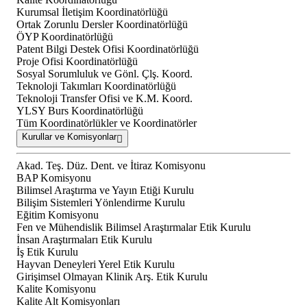
Kurumsal İletişim Koordinatörlüğü
Ortak Zorunlu Dersler Koordinatörlüğü
ÖYP Koordinatörlüğü
Patent Bilgi Destek Ofisi Koordinatörlüğü
Proje Ofisi Koordinatörlüğü
Sosyal Sorumluluk ve Gönl. Çlş. Koord.
Teknoloji Takımları Koordinatörlüğü
Teknoloji Transfer Ofisi ve K.M. Koord.
YLSY Burs Koordinatörlüğü
Tüm Koordinatörlükler ve Koordinatörler
Kurullar ve Komisyonlar
Akad. Teş. Düz. Dent. ve İtiraz Komisyonu
BAP Komisyonu
Bilimsel Araştırma ve Yayın Etiği Kurulu
Bilişim Sistemleri Yönlendirme Kurulu
Eğitim Komisyonu
Fen ve Mühendislik Bilimsel Araştırmalar Etik Kurulu
İnsan Araştırmaları Etik Kurulu
İş Etik Kurulu
Hayvan Deneyleri Yerel Etik Kurulu
Girişimsel Olmayan Klinik Arş. Etik Kurulu
Kalite Komisyonu
Kalite Alt Komisyonları