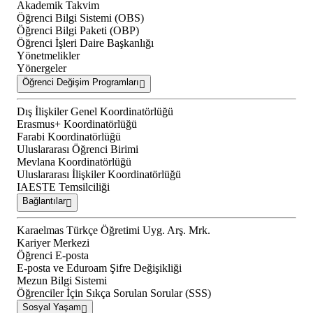
Akademik Takvim
Öğrenci Bilgi Sistemi (OBS)
Öğrenci Bilgi Paketi (OBP)
Öğrenci İşleri Daire Başkanlığı
Yönetmelikler
Yönergeler
Öğrenci Değişim Programları
Dış İlişkiler Genel Koordinatörlüğü
Erasmus+ Koordinatörlüğü
Farabi Koordinatörlüğü
Uluslararası Öğrenci Birimi
Mevlana Koordinatörlüğü
Uluslararası İlişkiler Koordinatörlüğü
IAESTE Temsilciliği
Bağlantılar
Karaelmas Türkçe Öğretimi Uyg. Arş. Mrk.
Kariyer Merkezi
Öğrenci E-posta
E-posta ve Eduroam Şifre Değişikliği
Mezun Bilgi Sistemi
Öğrenciler İçin Sıkça Sorulan Sorular (SSS)
Sosyal Yaşam