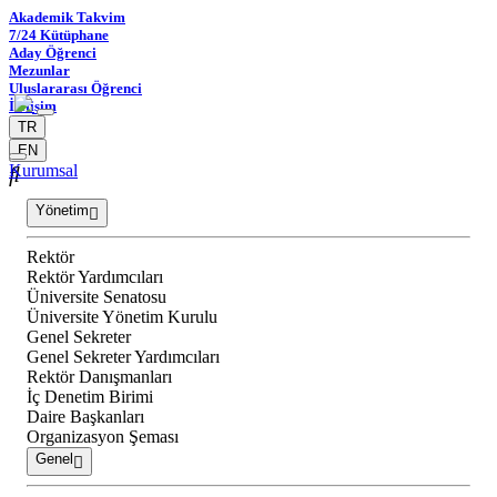
Akademik Takvim
7/24 Kütüphane
Aday Öğrenci
Mezunlar
Uluslararası Öğrenci
İletişim
TR
EN
Kurumsal
Yönetim
Rektör
Rektör Yardımcıları
Üniversite Senatosu
Üniversite Yönetim Kurulu
Genel Sekreter
Genel Sekreter Yardımcıları
Rektör Danışmanları
İç Denetim Birimi
Daire Başkanları
Organizasyon Şeması
Genel