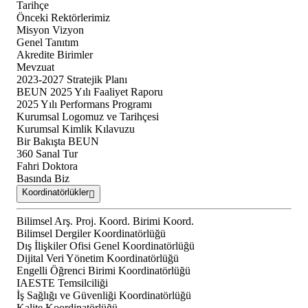
Tarihçe
Önceki Rektörlerimiz
Misyon Vizyon
Genel Tanıtım
Akredite Birimler
Mevzuat
2023-2027 Stratejik Planı
BEUN 2025 Yılı Faaliyet Raporu
2025 Yılı Performans Programı
Kurumsal Logomuz ve Tarihçesi
Kurumsal Kimlik Kılavuzu
Bir Bakışta BEUN
360 Sanal Tur
Fahri Doktora
Basında Biz
Koordinatörlükler
Bilimsel Arş. Proj. Koord. Birimi Koord.
Bilimsel Dergiler Koordinatörlüğü
Dış İlişkiler Ofisi Genel Koordinatörlüğü
Dijital Veri Yönetim Koordinatörlüğü
Engelli Öğrenci Birimi Koordinatörlüğü
IAESTE Temsilciliği
İş Sağlığı ve Güvenliği Koordinatörlüğü
Kalite Koordinatörlüğü