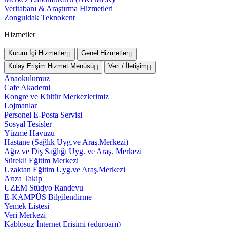
Veritabanı & Araştırma Hizmetleri
Zonguldak Teknokent
Hizmetler
Kurum İçi Hizmetler
Genel Hizmetler
Kolay Erişim Hizmet Menüsü
Veri / İletişim
Anaokulumuz
Cafe Akademi
Kongre ve Kültür Merkezlerimiz
Lojmanlar
Personel E-Posta Servisi
Sosyal Tesisler
Yüzme Havuzu
Hastane (Sağlık Uyg.ve Araş.Merkezi)
Ağız ve Diş Sağlığı Uyg. ve Araş. Merkezi
Sürekli Eğitim Merkezi
Uzaktan Eğitim Uyg.ve Araş.Merkezi
Arıza Takip
UZEM Stüdyo Randevu
E-KAMPÜS Bilgilendirme
Yemek Listesi
Veri Merkezi
Kablosuz İnternet Erişimi (eduroam)