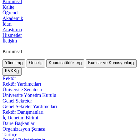
Kurumsal
Kalite
Öğrenci
Akademik
İdari
Araştırma
Hizmetler
İletişim
Kurumsal
Yönetim
Genel
Koordinatörlükler
Kurullar ve Komisyonlar
KVKK
Rektör
Rektör Yardımcıları
Üniversite Senatosu
Üniversite Yönetim Kurulu
Genel Sekreter
Genel Sekreter Yardımcıları
Rektör Danışmanları
İç Denetim Birimi
Daire Başkanları
Organizasyon Şeması
Tarihçe