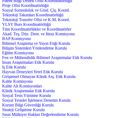
Patent Bilgi Destek Ofisi Koordinatörlüğü
Proje Ofisi Koordinatörlüğü
Sosyal Sorumluluk ve Gönl. Çlş. Koord.
Teknoloji Takımları Koordinatörlüğü
Teknoloji Transfer Ofisi ve K.M. Koord.
YLSY Burs Koordinatörlüğü
Tüm Koordinatörlükler ve Koordinatörler
Akad. Teş. Düz. Dent. ve İtiraz Komisyonu
BAP Komisyonu
Bilimsel Araştırma ve Yayın Etiği Kurulu
Bilişim Sistemleri Yönlendirme Kurulu
Eğitim Komisyonu
Fen ve Mühendislik Bilimsel Araştırmalar Etik Kurulu
İnsan Araştırmaları Etik Kurulu
İş Etik Kurulu
Hayvan Deneyleri Yerel Etik Kurulu
Girişimsel Olmayan Klinik Arş. Etik Kurulu
Kalite Komisyonu
Kalite Alt Komisyonları
Klinik Araştırmalar Etik Kurulu
Sosyal Tesis Yürütme Kurulu
Sosyal Tesisler İşletmesi Denetim Kurulu
Kurum Bilgi Güvenliği Kurulu
Strateji Geliştirme Kurulu
Sınai Mülkiyet Hakları Değerlendirme Kurulu