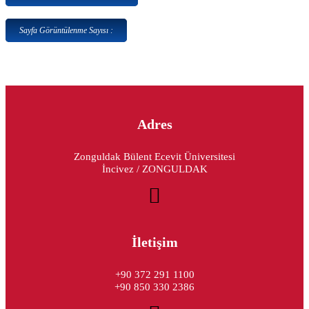
Sayfa Görüntülenme Sayısı :
Adres
Zonguldak Bülent Ecevit Üniversitesi
İncivez / ZONGULDAK
İletişim
+90 372 291 1100
+90 850 330 2386