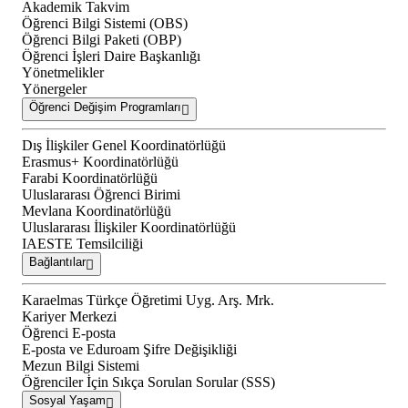
Akademik Takvim
Öğrenci Bilgi Sistemi (OBS)
Öğrenci Bilgi Paketi (OBP)
Öğrenci İşleri Daire Başkanlığı
Yönetmelikler
Yönergeler
Öğrenci Değişim Programları
Dış İlişkiler Genel Koordinatörlüğü
Erasmus+ Koordinatörlüğü
Farabi Koordinatörlüğü
Uluslararası Öğrenci Birimi
Mevlana Koordinatörlüğü
Uluslararası İlişkiler Koordinatörlüğü
IAESTE Temsilciliği
Bağlantılar
Karaelmas Türkçe Öğretimi Uyg. Arş. Mrk.
Kariyer Merkezi
Öğrenci E-posta
E-posta ve Eduroam Şifre Değişikliği
Mezun Bilgi Sistemi
Öğrenciler İçin Sıkça Sorulan Sorular (SSS)
Sosyal Yaşam