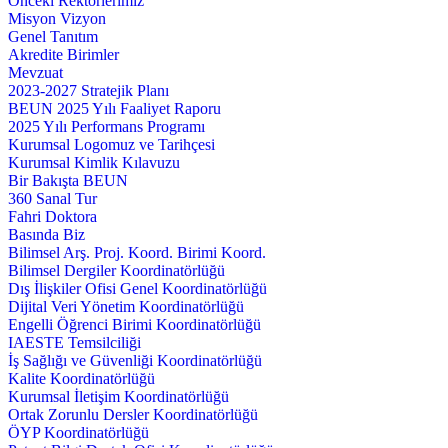
Önceki Rektörlerimiz
Misyon Vizyon
Genel Tanıtım
Akredite Birimler
Mevzuat
2023-2027 Stratejik Planı
BEUN 2025 Yılı Faaliyet Raporu
2025 Yılı Performans Programı
Kurumsal Logomuz ve Tarihçesi
Kurumsal Kimlik Kılavuzu
Bir Bakışta BEUN
360 Sanal Tur
Fahri Doktora
Basında Biz
Bilimsel Arş. Proj. Koord. Birimi Koord.
Bilimsel Dergiler Koordinatörlüğü
Dış İlişkiler Ofisi Genel Koordinatörlüğü
Dijital Veri Yönetim Koordinatörlüğü
Engelli Öğrenci Birimi Koordinatörlüğü
IAESTE Temsilciliği
İş Sağlığı ve Güvenliği Koordinatörlüğü
Kalite Koordinatörlüğü
Kurumsal İletişim Koordinatörlüğü
Ortak Zorunlu Dersler Koordinatörlüğü
ÖYP Koordinatörlüğü