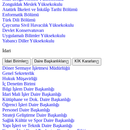
Zonguldak Meslek Yüksekokulu
Atatürk İlkeleri ve İnkılâp Tarihi Bölümü
Enformatik Bölümü
Türk Dili Bölümü
Çaycuma Sivil Havacılık Yüksekokulu
Devlet Konservatuvarı
Uygulamalı Bilimler Yüksekokulu
Yabancı Diller Yüksekokulu
İdari
İdari Birimler
Daire Başkanlıkları
KİK Kararları
Döner Sermaye İşletmesi Müdürlüğü
Genel Sekreterlik
Hukuk Müşavirliği
İç Denetim Birimi
Bilgi İşlem Daire Başkanlığı
İdari Mali İşler Daire Başkanlığı
Kütüphane ve Dok. Daire Başkanlığı
Öğrenci İşleri Daire Başkanlığı
Personel Daire Başkanlığı
Strateji Geliştirme Daire Başkanlığı
Sağlık Kültür ve Spor Daire Başkanlığı
Yapı İşleri ve Teknik Daire Başkanlığı