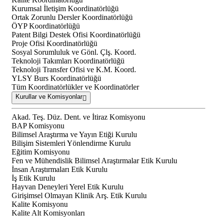
Kurumsal İletişim Koordinatörlüğü
Ortak Zorunlu Dersler Koordinatörlüğü
ÖYP Koordinatörlüğü
Patent Bilgi Destek Ofisi Koordinatörlüğü
Proje Ofisi Koordinatörlüğü
Sosyal Sorumluluk ve Gönl. Çlş. Koord.
Teknoloji Takımları Koordinatörlüğü
Teknoloji Transfer Ofisi ve K.M. Koord.
YLSY Burs Koordinatörlüğü
Tüm Koordinatörlükler ve Koordinatörler
Kurullar ve Komisyonlar
Akad. Teş. Düz. Dent. ve İtiraz Komisyonu
BAP Komisyonu
Bilimsel Araştırma ve Yayın Etiği Kurulu
Bilişim Sistemleri Yönlendirme Kurulu
Eğitim Komisyonu
Fen ve Mühendislik Bilimsel Araştırmalar Etik Kurulu
İnsan Araştırmaları Etik Kurulu
İş Etik Kurulu
Hayvan Deneyleri Yerel Etik Kurulu
Girişimsel Olmayan Klinik Arş. Etik Kurulu
Kalite Komisyonu
Kalite Alt Komisyonları