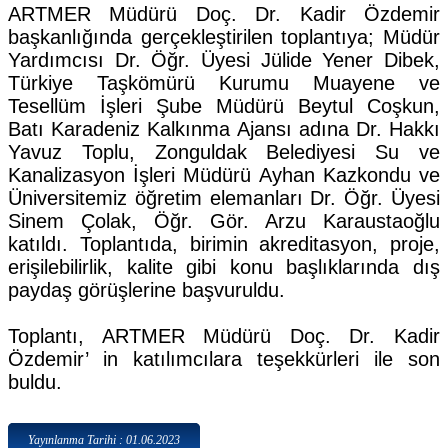
ARTMER Müdürü Doç. Dr. Kadir Özdemir
başkanlığında gerçekleştirilen toplantıya; Müdür
Yardımcısı Dr. Öğr. Üyesi Jülide Yener Dibek,
Türkiye Taşkömürü Kurumu Muayene ve
Tesellüm İşleri Şube Müdürü Beytul Coşkun,
Batı Karadeniz Kalkınma Ajansı adına Dr. Hakkı
Yavuz Toplu, Zonguldak Belediyesi Su ve
Kanalizasyon İşleri Müdürü Ayhan Kazkondu ve
Üniversitemiz öğretim elemanları Dr. Öğr. Üyesi
Sinem Çolak, Öğr. Gör. Arzu Karaustaoğlu
katıldı. Toplantıda, birimin akreditasyon, proje,
erişilebilirlik, kalite gibi konu başlıklarında dış
paydaş görüşlerine başvuruldu.
Toplantı, ARTMER Müdürü Doç. Dr. Kadir
Özdemir’ in katılımcılara teşekkürleri ile son
buldu.
Yayınlanma Tarihi : 01.06.2023