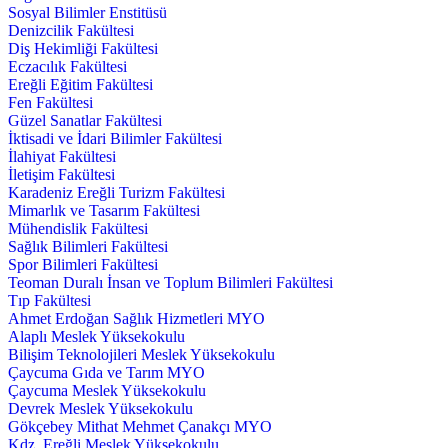
Sosyal Bilimler Enstitüsü
Denizcilik Fakültesi
Diş Hekimliği Fakültesi
Eczacılık Fakültesi
Ereğli Eğitim Fakültesi
Fen Fakültesi
Güzel Sanatlar Fakültesi
İktisadi ve İdari Bilimler Fakültesi
İlahiyat Fakültesi
İletişim Fakültesi
Karadeniz Ereğli Turizm Fakültesi
Mimarlık ve Tasarım Fakültesi
Mühendislik Fakültesi
Sağlık Bilimleri Fakültesi
Spor Bilimleri Fakültesi
Teoman Duralı İnsan ve Toplum Bilimleri Fakültesi
Tıp Fakültesi
Ahmet Erdoğan Sağlık Hizmetleri MYO
Alaplı Meslek Yüksekokulu
Bilişim Teknolojileri Meslek Yüksekokulu
Çaycuma Gıda ve Tarım MYO
Çaycuma Meslek Yüksekokulu
Devrek Meslek Yüksekokulu
Gökçebey Mithat Mehmet Çanakçı MYO
Kdz. Ereğli Meslek Yüksekokulu