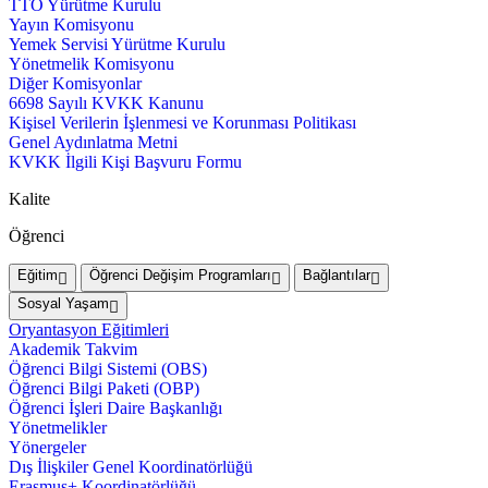
TTO Yürütme Kurulu
Yayın Komisyonu
Yemek Servisi Yürütme Kurulu
Yönetmelik Komisyonu
Diğer Komisyonlar
6698 Sayılı KVKK Kanunu
Kişisel Verilerin İşlenmesi ve Korunması Politikası
Genel Aydınlatma Metni
KVKK İlgili Kişi Başvuru Formu
Kalite
Öğrenci
Eğitim
Öğrenci Değişim Programları
Bağlantılar
Sosyal Yaşam
Oryantasyon Eğitimleri
Akademik Takvim
Öğrenci Bilgi Sistemi (OBS)
Öğrenci Bilgi Paketi (OBP)
Öğrenci İşleri Daire Başkanlığı
Yönetmelikler
Yönergeler
Dış İlişkiler Genel Koordinatörlüğü
Erasmus+ Koordinatörlüğü