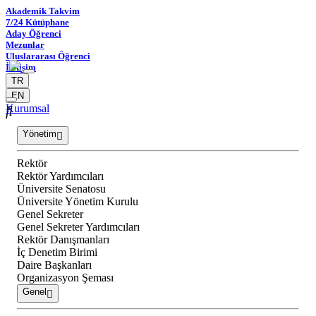
Akademik Takvim
7/24 Kütüphane
Aday Öğrenci
Mezunlar
Uluslararası Öğrenci
İletişim
TR
EN
Kurumsal
Yönetim
Rektör
Rektör Yardımcıları
Üniversite Senatosu
Üniversite Yönetim Kurulu
Genel Sekreter
Genel Sekreter Yardımcıları
Rektör Danışmanları
İç Denetim Birimi
Daire Başkanları
Organizasyon Şeması
Genel