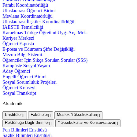
Farabi Koordinatörlüğü
Uluslararası Öğrenci Birimi
Mevlana Koordinatörlüğü
Uluslararası İlişkiler Koordinatörlüğü
IAESTE Temsilciliği
Karaelmas Türkçe Öğretimi Uyg. Arş. Mrk.
Kariyer Merkezi
Öğrenci E-posta
E-posta ve Eduroam Şifre Değişikliği
Mezun Bilgi Sistemi
Öğrenciler İçin Sıkça Sorulan Sorular (SSS)
Kampüste Sosyal Yaşam
Aday Öğrenci
Engelli Öğrenci Birimi
Sosyal Sorumluluk Projeleri
Öğrenci Konseyi
Sosyal Transkript
Akademik
Enstitüler
Fakülteler
Meslek Yüksekokulları
Rektörlüğe Bağlı Birimler
Yüksekokullar ve Konservatuvar
Fen Bilimleri Enstitüsü
Sağlık Bilimleri Enstitüsü