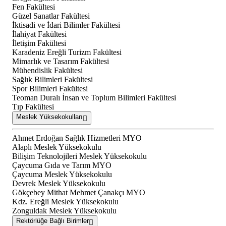
Fen Fakültesi
Güzel Sanatlar Fakültesi
İktisadi ve İdari Bilimler Fakültesi
İlahiyat Fakültesi
İletişim Fakültesi
Karadeniz Ereğli Turizm Fakültesi
Mimarlık ve Tasarım Fakültesi
Mühendislik Fakültesi
Sağlık Bilimleri Fakültesi
Spor Bilimleri Fakültesi
Teoman Duralı İnsan ve Toplum Bilimleri Fakültesi
Tıp Fakültesi
Meslek Yüksekokulları
Ahmet Erdoğan Sağlık Hizmetleri MYO
Alaplı Meslek Yüksekokulu
Bilişim Teknolojileri Meslek Yüksekokulu
Çaycuma Gıda ve Tarım MYO
Çaycuma Meslek Yüksekokulu
Devrek Meslek Yüksekokulu
Gökçebey Mithat Mehmet Çanakçı MYO
Kdz. Ereğli Meslek Yüksekokulu
Zonguldak Meslek Yüksekokulu
Rektörlüğe Bağlı Birimler