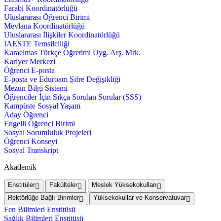
Farabi Koordinatörlüğü
Uluslararası Öğrenci Birimi
Mevlana Koordinatörlüğü
Uluslararası İlişkiler Koordinatörlüğü
IAESTE Temsilciliği
Karaelmas Türkçe Öğretimi Uyg. Arş. Mrk.
Kariyer Merkezi
Öğrenci E-posta
E-posta ve Eduroam Şifre Değişikliği
Mezun Bilgi Sistemi
Öğrenciler İçin Sıkça Sorulan Sorular (SSS)
Kampüste Sosyal Yaşam
Aday Öğrenci
Engelli Öğrenci Birimi
Sosyal Sorumluluk Projeleri
Öğrenci Konseyi
Sosyal Transkript
Akademik
Enstitüler
Fakülteler
Meslek Yüksekokulları
Rektörlüğe Bağlı Birimler
Yüksekokullar ve Konservatuvar
Fen Bilimleri Enstitüsü
Sağlık Bilimleri Enstitüsü