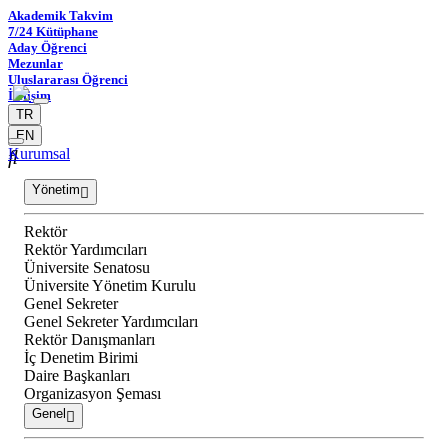
Akademik Takvim
7/24 Kütüphane
Aday Öğrenci
Mezunlar
Uluslararası Öğrenci
İletişim
TR
EN
Kurumsal
Yönetim
Rektör
Rektör Yardımcıları
Üniversite Senatosu
Üniversite Yönetim Kurulu
Genel Sekreter
Genel Sekreter Yardımcıları
Rektör Danışmanları
İç Denetim Birimi
Daire Başkanları
Organizasyon Şeması
Genel