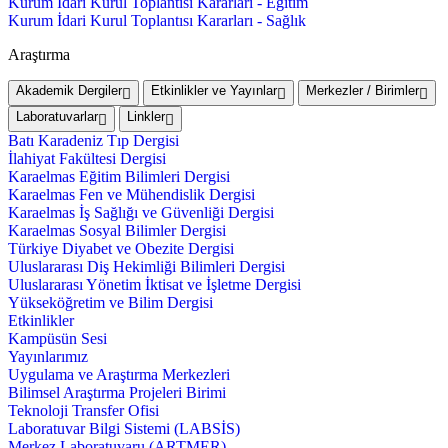
Kurum İdari Kurul Toplantısı Kararları - Eğitim
Kurum İdari Kurul Toplantısı Kararları - Sağlık
Araştırma
Akademik Dergiler
Etkinlikler ve Yayınlar
Merkezler / Birimler
Laboratuvarlar
Linkler
Batı Karadeniz Tıp Dergisi
İlahiyat Fakültesi Dergisi
Karaelmas Eğitim Bilimleri Dergisi
Karaelmas Fen ve Mühendislik Dergisi
Karaelmas İş Sağlığı ve Güvenliği Dergisi
Karaelmas Sosyal Bilimler Dergisi
Türkiye Diyabet ve Obezite Dergisi
Uluslararası Diş Hekimliği Bilimleri Dergisi
Uluslararası Yönetim İktisat ve İşletme Dergisi
Yükseköğretim ve Bilim Dergisi
Etkinlikler
Kampüsün Sesi
Yayınlarımız
Uygulama ve Araştırma Merkezleri
Bilimsel Araştırma Projeleri Birimi
Teknoloji Transfer Ofisi
Laboratuvar Bilgi Sistemi (LABSİS)
Merkez Laboratuvaru (ARTMER)