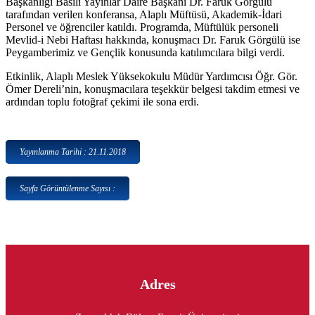
Başkanlığı Basılı Yayınlar Daire Başkanı Dr. Faruk Görgülü
tarafından verilen konferansa, Alaplı Müftüsü, Akademik-İdari
Personel ve öğrenciler katıldı. Programda, Müftülük personeli
Mevlid-i Nebi Haftası hakkında, konuşmacı Dr. Faruk Görgülü ise
Peygamberimiz ve Gençlik konusunda katılımcılara bilgi verdi.
Etkinlik, Alaplı Meslek Yüksekokulu Müdür Yardımcısı Öğr. Gör.
Ömer Dereli’nin, konuşmacılara teşekkür belgesi takdim etmesi ve
ardından toplu fotoğraf çekimi ile sona erdi.
Yayınlanma Tarihi : 21.11.2018
Sayfa Görüntülenme Sayısı :
Adres