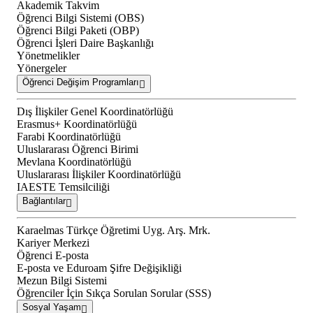
Akademik Takvim
Öğrenci Bilgi Sistemi (OBS)
Öğrenci Bilgi Paketi (OBP)
Öğrenci İşleri Daire Başkanlığı
Yönetmelikler
Yönergeler
Öğrenci Değişim Programları
Dış İlişkiler Genel Koordinatörlüğü
Erasmus+ Koordinatörlüğü
Farabi Koordinatörlüğü
Uluslararası Öğrenci Birimi
Mevlana Koordinatörlüğü
Uluslararası İlişkiler Koordinatörlüğü
IAESTE Temsilciliği
Bağlantılar
Karaelmas Türkçe Öğretimi Uyg. Arş. Mrk.
Kariyer Merkezi
Öğrenci E-posta
E-posta ve Eduroam Şifre Değişikliği
Mezun Bilgi Sistemi
Öğrenciler İçin Sıkça Sorulan Sorular (SSS)
Sosyal Yaşam