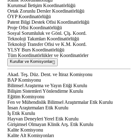
Kurumsal İletişim Koordinatörlüğü
Ortak Zorunlu Dersler Koordinatörlüğü
ÖYP Koordinatörlüğü
Patent Bilgi Destek Ofisi Koordinatörlüğü
Proje Ofisi Koordinatörlüğü
Sosyal Sorumluluk ve Gönl. Çlş. Koord.
Teknoloji Takımları Koordinatörlüğü
Teknoloji Transfer Ofisi ve K.M. Koord.
YLSY Burs Koordinatörlüğü
Tüm Koordinatörlükler ve Koordinatörler
Kurullar ve Komisyonlar
Akad. Teş. Düz. Dent. ve İtiraz Komisyonu
BAP Komisyonu
Bilimsel Araştırma ve Yayın Etiği Kurulu
Bilişim Sistemleri Yönlendirme Kurulu
Eğitim Komisyonu
Fen ve Mühendislik Bilimsel Araştırmalar Etik Kurulu
İnsan Araştırmaları Etik Kurulu
İş Etik Kurulu
Hayvan Deneyleri Yerel Etik Kurulu
Girişimsel Olmayan Klinik Arş. Etik Kurulu
Kalite Komisyonu
Kalite Alt Komisyonları