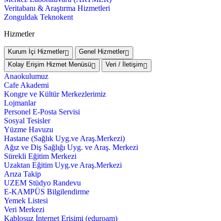
Veritabanı & Araştırma Hizmetleri
Zonguldak Teknokent
Hizmetler
Kurum İçi Hizmetler
Genel Hizmetler
Kolay Erişim Hizmet Menüsü
Veri / İletişim
Anaokulumuz
Cafe Akademi
Kongre ve Kültür Merkezlerimiz
Lojmanlar
Personel E-Posta Servisi
Sosyal Tesisler
Yüzme Havuzu
Hastane (Sağlık Uyg.ve Araş.Merkezi)
Ağız ve Diş Sağlığı Uyg. ve Araş. Merkezi
Sürekli Eğitim Merkezi
Uzaktan Eğitim Uyg.ve Araş.Merkezi
Arıza Takip
UZEM Stüdyo Randevu
E-KAMPÜS Bilgilendirme
Yemek Listesi
Veri Merkezi
Kablosuz İnternet Erişimi (eduroam)