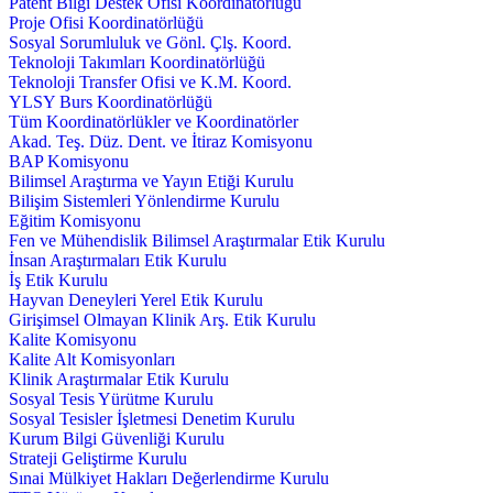
Patent Bilgi Destek Ofisi Koordinatörlüğü
Proje Ofisi Koordinatörlüğü
Sosyal Sorumluluk ve Gönl. Çlş. Koord.
Teknoloji Takımları Koordinatörlüğü
Teknoloji Transfer Ofisi ve K.M. Koord.
YLSY Burs Koordinatörlüğü
Tüm Koordinatörlükler ve Koordinatörler
Akad. Teş. Düz. Dent. ve İtiraz Komisyonu
BAP Komisyonu
Bilimsel Araştırma ve Yayın Etiği Kurulu
Bilişim Sistemleri Yönlendirme Kurulu
Eğitim Komisyonu
Fen ve Mühendislik Bilimsel Araştırmalar Etik Kurulu
İnsan Araştırmaları Etik Kurulu
İş Etik Kurulu
Hayvan Deneyleri Yerel Etik Kurulu
Girişimsel Olmayan Klinik Arş. Etik Kurulu
Kalite Komisyonu
Kalite Alt Komisyonları
Klinik Araştırmalar Etik Kurulu
Sosyal Tesis Yürütme Kurulu
Sosyal Tesisler İşletmesi Denetim Kurulu
Kurum Bilgi Güvenliği Kurulu
Strateji Geliştirme Kurulu
Sınai Mülkiyet Hakları Değerlendirme Kurulu