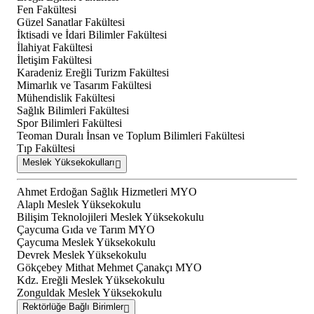
Fen Fakültesi
Güzel Sanatlar Fakültesi
İktisadi ve İdari Bilimler Fakültesi
İlahiyat Fakültesi
İletişim Fakültesi
Karadeniz Ereğli Turizm Fakültesi
Mimarlık ve Tasarım Fakültesi
Mühendislik Fakültesi
Sağlık Bilimleri Fakültesi
Spor Bilimleri Fakültesi
Teoman Duralı İnsan ve Toplum Bilimleri Fakültesi
Tıp Fakültesi
Meslek Yüksekokulları
Ahmet Erdoğan Sağlık Hizmetleri MYO
Alaplı Meslek Yüksekokulu
Bilişim Teknolojileri Meslek Yüksekokulu
Çaycuma Gıda ve Tarım MYO
Çaycuma Meslek Yüksekokulu
Devrek Meslek Yüksekokulu
Gökçebey Mithat Mehmet Çanakçı MYO
Kdz. Ereğli Meslek Yüksekokulu
Zonguldak Meslek Yüksekokulu
Rektörlüğe Bağlı Birimler