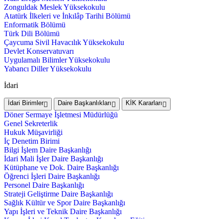
Zonguldak Meslek Yüksekokulu
Atatürk İlkeleri ve İnkılâp Tarihi Bölümü
Enformatik Bölümü
Türk Dili Bölümü
Çaycuma Sivil Havacılık Yüksekokulu
Devlet Konservatuvarı
Uygulamalı Bilimler Yüksekokulu
Yabancı Diller Yüksekokulu
İdari
İdari Birimler
Daire Başkanlıkları
KİK Kararları
Döner Sermaye İşletmesi Müdürlüğü
Genel Sekreterlik
Hukuk Müşavirliği
İç Denetim Birimi
Bilgi İşlem Daire Başkanlığı
İdari Mali İşler Daire Başkanlığı
Kütüphane ve Dok. Daire Başkanlığı
Öğrenci İşleri Daire Başkanlığı
Personel Daire Başkanlığı
Strateji Geliştirme Daire Başkanlığı
Sağlık Kültür ve Spor Daire Başkanlığı
Yapı İşleri ve Teknik Daire Başkanlığı