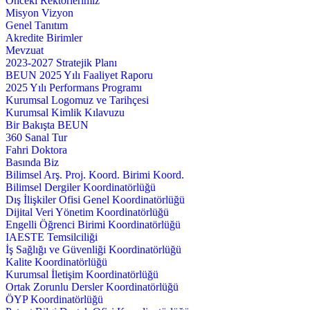
Önceki Rektörlerimiz
Misyon Vizyon
Genel Tanıtım
Akredite Birimler
Mevzuat
2023-2027 Stratejik Planı
BEUN 2025 Yılı Faaliyet Raporu
2025 Yılı Performans Programı
Kurumsal Logomuz ve Tarihçesi
Kurumsal Kimlik Kılavuzu
Bir Bakışta BEUN
360 Sanal Tur
Fahri Doktora
Basında Biz
Bilimsel Arş. Proj. Koord. Birimi Koord.
Bilimsel Dergiler Koordinatörlüğü
Dış İlişkiler Ofisi Genel Koordinatörlüğü
Dijital Veri Yönetim Koordinatörlüğü
Engelli Öğrenci Birimi Koordinatörlüğü
IAESTE Temsilciliği
İş Sağlığı ve Güvenliği Koordinatörlüğü
Kalite Koordinatörlüğü
Kurumsal İletişim Koordinatörlüğü
Ortak Zorunlu Dersler Koordinatörlüğü
ÖYP Koordinatörlüğü