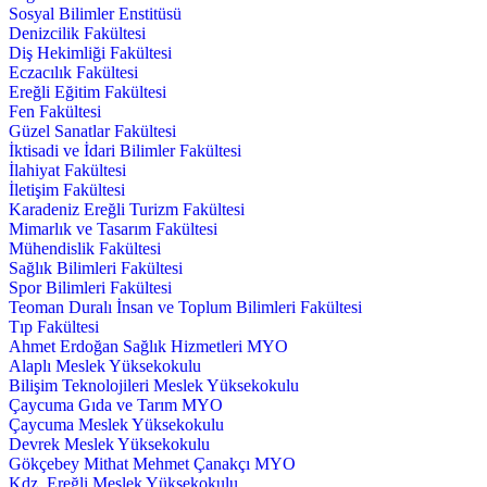
Sosyal Bilimler Enstitüsü
Denizcilik Fakültesi
Diş Hekimliği Fakültesi
Eczacılık Fakültesi
Ereğli Eğitim Fakültesi
Fen Fakültesi
Güzel Sanatlar Fakültesi
İktisadi ve İdari Bilimler Fakültesi
İlahiyat Fakültesi
İletişim Fakültesi
Karadeniz Ereğli Turizm Fakültesi
Mimarlık ve Tasarım Fakültesi
Mühendislik Fakültesi
Sağlık Bilimleri Fakültesi
Spor Bilimleri Fakültesi
Teoman Duralı İnsan ve Toplum Bilimleri Fakültesi
Tıp Fakültesi
Ahmet Erdoğan Sağlık Hizmetleri MYO
Alaplı Meslek Yüksekokulu
Bilişim Teknolojileri Meslek Yüksekokulu
Çaycuma Gıda ve Tarım MYO
Çaycuma Meslek Yüksekokulu
Devrek Meslek Yüksekokulu
Gökçebey Mithat Mehmet Çanakçı MYO
Kdz. Ereğli Meslek Yüksekokulu