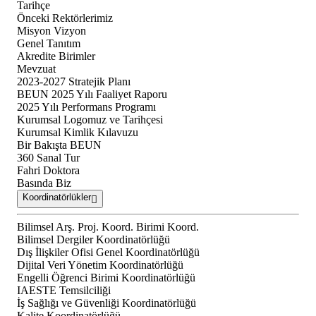
Tarihçe
Önceki Rektörlerimiz
Misyon Vizyon
Genel Tanıtım
Akredite Birimler
Mevzuat
2023-2027 Stratejik Planı
BEUN 2025 Yılı Faaliyet Raporu
2025 Yılı Performans Programı
Kurumsal Logomuz ve Tarihçesi
Kurumsal Kimlik Kılavuzu
Bir Bakışta BEUN
360 Sanal Tur
Fahri Doktora
Basında Biz
Koordinatörlükler
Bilimsel Arş. Proj. Koord. Birimi Koord.
Bilimsel Dergiler Koordinatörlüğü
Dış İlişkiler Ofisi Genel Koordinatörlüğü
Dijital Veri Yönetim Koordinatörlüğü
Engelli Öğrenci Birimi Koordinatörlüğü
IAESTE Temsilciliği
İş Sağlığı ve Güvenliği Koordinatörlüğü
Kalite Koordinatörlüğü