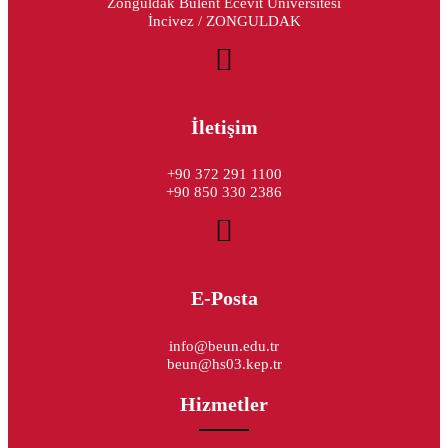
Zonguldak Bülent Ecevit Üniversitesi
İncivez / ZONGULDAK
İletişim
+90 372 291 1100
+90 850 330 2386
E-Posta
info@beun.edu.tr
beun@hs03.kep.tr
Hizmetler