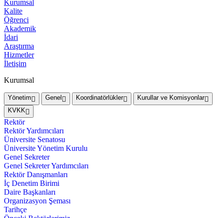
Kurumsal
Kalite
Öğrenci
Akademik
İdari
Araştırma
Hizmetler
İletişim
Kurumsal
Yönetim
Genel
Koordinatörlükler
Kurullar ve Komisyonlar
KVKK
Rektör
Rektör Yardımcıları
Üniversite Senatosu
Üniversite Yönetim Kurulu
Genel Sekreter
Genel Sekreter Yardımcıları
Rektör Danışmanları
İç Denetim Birimi
Daire Başkanları
Organizasyon Şeması
Tarihçe