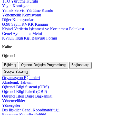
TTO Yürütme Kurulu
Yayın Komisyonu
Yemek Servisi Yürütme Kurulu
Yönetmelik Komisyonu
Diğer Komisyonlar
6698 Sayılı KVKK Kanunu
Kişisel Verilerin İşlenmesi ve Korunması Politikası
Genel Aydınlatma Metni
KVKK İlgili Kişi Başvuru Formu
Kalite
Öğrenci
Eğitim
Öğrenci Değişim Programları
Bağlantılar
Sosyal Yaşam
Oryantasyon Eğitimleri
Akademik Takvim
Öğrenci Bilgi Sistemi (OBS)
Öğrenci Bilgi Paketi (OBP)
Öğrenci İşleri Daire Başkanlığı
Yönetmelikler
Yönergeler
Dış İlişkiler Genel Koordinatörlüğü
Erasmus+ Koordinatörlüğü