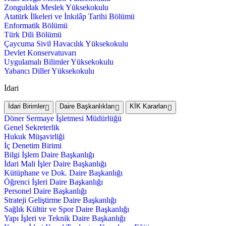
Zonguldak Meslek Yüksekokulu
Atatürk İlkeleri ve İnkılâp Tarihi Bölümü
Enformatik Bölümü
Türk Dili Bölümü
Çaycuma Sivil Havacılık Yüksekokulu
Devlet Konservatuvarı
Uygulamalı Bilimler Yüksekokulu
Yabancı Diller Yüksekokulu
İdari
İdari Birimler
Daire Başkanlıkları
KİK Kararları
Döner Sermaye İşletmesi Müdürlüğü
Genel Sekreterlik
Hukuk Müşavirliği
İç Denetim Birimi
Bilgi İşlem Daire Başkanlığı
İdari Mali İşler Daire Başkanlığı
Kütüphane ve Dok. Daire Başkanlığı
Öğrenci İşleri Daire Başkanlığı
Personel Daire Başkanlığı
Strateji Geliştirme Daire Başkanlığı
Sağlık Kültür ve Spor Daire Başkanlığı
Yapı İşleri ve Teknik Daire Başkanlığı