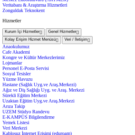
Veritabanı & Araştırma Hizmetleri
Zonguldak Teknokent
Hizmetler
Kurum İçi Hizmetler
Genel Hizmetler
Kolay Erişim Hizmet Menüsü
Veri / İletişim
Anaokulumuz
Cafe Akademi
Kongre ve Kültür Merkezlerimiz
Lojmanlar
Personel E-Posta Servisi
Sosyal Tesisler
Yüzme Havuzu
Hastane (Sağlık Uyg.ve Araş.Merkezi)
Ağız ve Diş Sağlığı Uyg. ve Araş. Merkezi
Sürekli Eğitim Merkezi
Uzaktan Eğitim Uyg.ve Araş.Merkezi
Arıza Takip
UZEM Stüdyo Randevu
E-KAMPÜS Bilgilendirme
Yemek Listesi
Veri Merkezi
Kablosuz İnternet Erişimi (eduroam)