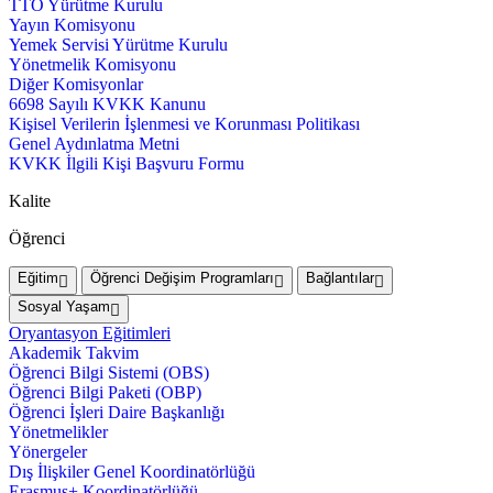
TTO Yürütme Kurulu
Yayın Komisyonu
Yemek Servisi Yürütme Kurulu
Yönetmelik Komisyonu
Diğer Komisyonlar
6698 Sayılı KVKK Kanunu
Kişisel Verilerin İşlenmesi ve Korunması Politikası
Genel Aydınlatma Metni
KVKK İlgili Kişi Başvuru Formu
Kalite
Öğrenci
Eğitim
Öğrenci Değişim Programları
Bağlantılar
Sosyal Yaşam
Oryantasyon Eğitimleri
Akademik Takvim
Öğrenci Bilgi Sistemi (OBS)
Öğrenci Bilgi Paketi (OBP)
Öğrenci İşleri Daire Başkanlığı
Yönetmelikler
Yönergeler
Dış İlişkiler Genel Koordinatörlüğü
Erasmus+ Koordinatörlüğü