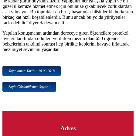
ne kadar gurur duysanız azdır. Yaptığınız her işi aşkla yapın ve bu
güzel ülkemize hizmet etmek için önünüze çıkabilecek zorluklardan
asla yılmayın. Bu topraklar da bir iş başaranlar bilsinler ki, herkesten
birkaç kat hızlı koşabilenlerdir. Bunu ancak bu yolda yürüyenler
fark edebilir” diyerek devam etti.
Yapılan konuşmanın ardından dereceye giren öğrencilere protokol
üyeleri tarafından ödülleri verilirken mezun olan 650 öğrenci
belgelerinin takdimi sonrası hep birlikte keplerini havaya fırlatarak
mezuniyet sevincini yaşadılar.
Yayınlanma Tarihi : 18.06.2018
Sayfa Görüntülenme Sayısı :
Adres