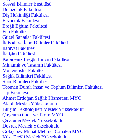
Sosyal Bilimler Enstitüsü
Denizcilik Fakültesi
Diş Hekimliği Fakültesi
Eczacılık Fakültesi
Ereğli Eğitim Fakültesi
Fen Fakültesi
Güzel Sanatlar Fakültesi
İktisadi ve İdari Bilimler Fakültesi
İlahiyat Fakültesi
İletişim Fakültesi
Karadeniz Ereğli Turizm Fakültesi
Mimarlık ve Tasarım Fakültesi
Mühendislik Fakültesi
Sağlık Bilimleri Fakültesi
Spor Bilimleri Fakültesi
Teoman Duralı İnsan ve Toplum Bilimleri Fakültesi
Tıp Fakültesi
Ahmet Erdoğan Sağlık Hizmetleri MYO
Alaplı Meslek Yüksekokulu
Bilişim Teknolojileri Meslek Yüksekokulu
Çaycuma Gıda ve Tarım MYO
Çaycuma Meslek Yüksekokulu
Devrek Meslek Yüksekokulu
Gökçebey Mithat Mehmet Çanakçı MYO
Kdz. Ereğli Meslek Yüksekokulu