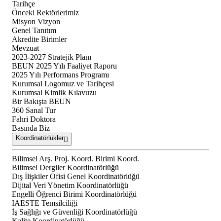
Tarihçe
Önceki Rektörlerimiz
Misyon Vizyon
Genel Tanıtım
Akredite Birimler
Mevzuat
2023-2027 Stratejik Planı
BEUN 2025 Yılı Faaliyet Raporu
2025 Yılı Performans Programı
Kurumsal Logomuz ve Tarihçesi
Kurumsal Kimlik Kılavuzu
Bir Bakışta BEUN
360 Sanal Tur
Fahri Doktora
Basında Biz
Koordinatörlükler
Bilimsel Arş. Proj. Koord. Birimi Koord.
Bilimsel Dergiler Koordinatörlüğü
Dış İlişkiler Ofisi Genel Koordinatörlüğü
Dijital Veri Yönetim Koordinatörlüğü
Engelli Öğrenci Birimi Koordinatörlüğü
IAESTE Temsilciliği
İş Sağlığı ve Güvenliği Koordinatörlüğü
Kalite Koordinatörlüğü