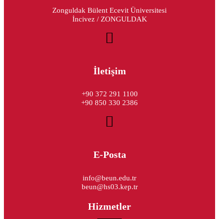
Zonguldak Bülent Ecevit Üniversitesi
İncivez / ZONGULDAK
İletişim
+90 372 291 1100
+90 850 330 2386
E-Posta
info@beun.edu.tr
beun@hs03.kep.tr
Hizmetler