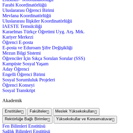
Farabi Koordinatörlüğü
Uluslararası Öğrenci Birimi
Mevlana Koordinatörlüğü
Uluslararası İlişkiler Koordinatörlüğü
IAESTE Temsilciliği
Karaelmas Türkçe Öğretimi Uyg. Arş. Mrk.
Kariyer Merkezi
Öğrenci E-posta
E-posta ve Eduroam Şifre Değişikliği
Mezun Bilgi Sistemi
Öğrenciler İçin Sıkça Sorulan Sorular (SSS)
Kampüste Sosyal Yaşam
Aday Öğrenci
Engelli Öğrenci Birimi
Sosyal Sorumluluk Projeleri
Öğrenci Konseyi
Sosyal Transkript
Akademik
Enstitüler
Fakülteler
Meslek Yüksekokulları
Rektörlüğe Bağlı Birimler
Yüksekokullar ve Konservatuvar
Fen Bilimleri Enstitüsü
Sağlık Bilimleri Enstitüsü