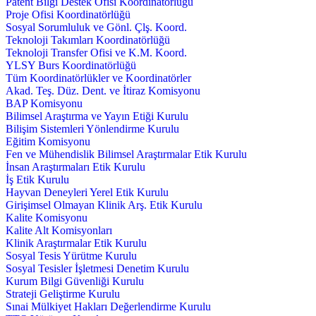
Patent Bilgi Destek Ofisi Koordinatörlüğü
Proje Ofisi Koordinatörlüğü
Sosyal Sorumluluk ve Gönl. Çlş. Koord.
Teknoloji Takımları Koordinatörlüğü
Teknoloji Transfer Ofisi ve K.M. Koord.
YLSY Burs Koordinatörlüğü
Tüm Koordinatörlükler ve Koordinatörler
Akad. Teş. Düz. Dent. ve İtiraz Komisyonu
BAP Komisyonu
Bilimsel Araştırma ve Yayın Etiği Kurulu
Bilişim Sistemleri Yönlendirme Kurulu
Eğitim Komisyonu
Fen ve Mühendislik Bilimsel Araştırmalar Etik Kurulu
İnsan Araştırmaları Etik Kurulu
İş Etik Kurulu
Hayvan Deneyleri Yerel Etik Kurulu
Girişimsel Olmayan Klinik Arş. Etik Kurulu
Kalite Komisyonu
Kalite Alt Komisyonları
Klinik Araştırmalar Etik Kurulu
Sosyal Tesis Yürütme Kurulu
Sosyal Tesisler İşletmesi Denetim Kurulu
Kurum Bilgi Güvenliği Kurulu
Strateji Geliştirme Kurulu
Sınai Mülkiyet Hakları Değerlendirme Kurulu