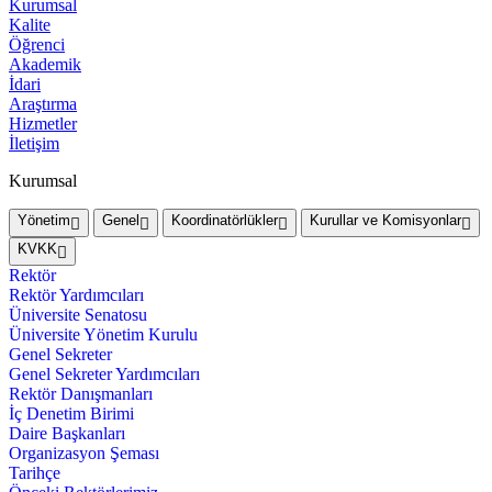
Kurumsal
Kalite
Öğrenci
Akademik
İdari
Araştırma
Hizmetler
İletişim
Kurumsal
Yönetim
Genel
Koordinatörlükler
Kurullar ve Komisyonlar
KVKK
Rektör
Rektör Yardımcıları
Üniversite Senatosu
Üniversite Yönetim Kurulu
Genel Sekreter
Genel Sekreter Yardımcıları
Rektör Danışmanları
İç Denetim Birimi
Daire Başkanları
Organizasyon Şeması
Tarihçe