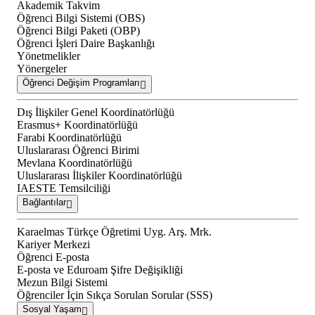
Akademik Takvim
Öğrenci Bilgi Sistemi (OBS)
Öğrenci Bilgi Paketi (OBP)
Öğrenci İşleri Daire Başkanlığı
Yönetmelikler
Yönergeler
Öğrenci Değişim Programları
Dış İlişkiler Genel Koordinatörlüğü
Erasmus+ Koordinatörlüğü
Farabi Koordinatörlüğü
Uluslararası Öğrenci Birimi
Mevlana Koordinatörlüğü
Uluslararası İlişkiler Koordinatörlüğü
IAESTE Temsilciliği
Bağlantılar
Karaelmas Türkçe Öğretimi Uyg. Arş. Mrk.
Kariyer Merkezi
Öğrenci E-posta
E-posta ve Eduroam Şifre Değişikliği
Mezun Bilgi Sistemi
Öğrenciler İçin Sıkça Sorulan Sorular (SSS)
Sosyal Yaşam