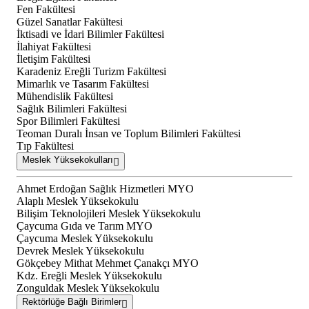
Fen Fakültesi
Güzel Sanatlar Fakültesi
İktisadi ve İdari Bilimler Fakültesi
İlahiyat Fakültesi
İletişim Fakültesi
Karadeniz Ereğli Turizm Fakültesi
Mimarlık ve Tasarım Fakültesi
Mühendislik Fakültesi
Sağlık Bilimleri Fakültesi
Spor Bilimleri Fakültesi
Teoman Duralı İnsan ve Toplum Bilimleri Fakültesi
Tıp Fakültesi
Meslek Yüksekokulları
Ahmet Erdoğan Sağlık Hizmetleri MYO
Alaplı Meslek Yüksekokulu
Bilişim Teknolojileri Meslek Yüksekokulu
Çaycuma Gıda ve Tarım MYO
Çaycuma Meslek Yüksekokulu
Devrek Meslek Yüksekokulu
Gökçebey Mithat Mehmet Çanakçı MYO
Kdz. Ereğli Meslek Yüksekokulu
Zonguldak Meslek Yüksekokulu
Rektörlüğe Bağlı Birimler