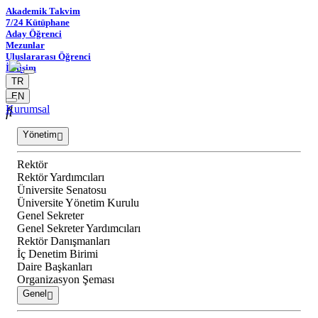
Akademik Takvim
7/24 Kütüphane
Aday Öğrenci
Mezunlar
Uluslararası Öğrenci
İletişim
TR
EN
Kurumsal
Yönetim
Rektör
Rektör Yardımcıları
Üniversite Senatosu
Üniversite Yönetim Kurulu
Genel Sekreter
Genel Sekreter Yardımcıları
Rektör Danışmanları
İç Denetim Birimi
Daire Başkanları
Organizasyon Şeması
Genel