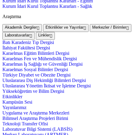
Kurum İdari Kurul Toplantısı Kararları - Eğitim
Kurum İdari Kurul Toplantısı Kararları - Sağlık
Araştırma
Akademik Dergiler
Etkinlikler ve Yayınlar
Merkezler / Birimler
Laboratuvarlar
Linkler
Batı Karadeniz Tıp Dergisi
İlahiyat Fakültesi Dergisi
Karaelmas Eğitim Bilimleri Dergisi
Karaelmas Fen ve Mühendislik Dergisi
Karaelmas İş Sağlığı ve Güvenliği Dergisi
Karaelmas Sosyal Bilimler Dergisi
Türkiye Diyabet ve Obezite Dergisi
Uluslararası Diş Hekimliği Bilimleri Dergisi
Uluslararası Yönetim İktisat ve İşletme Dergisi
Yükseköğretim ve Bilim Dergisi
Etkinlikler
Kampüsün Sesi
Yayınlarımız
Uygulama ve Araştırma Merkezleri
Bilimsel Araştırma Projeleri Birimi
Teknoloji Transfer Ofisi
Laboratuvar Bilgi Sistemi (LABSİS)
Merkez Laboratuvaru (ARTMER)