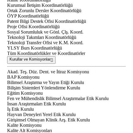
Kurumsal İletişim Koordinatörlüğü
Ortak Zorunlu Dersler Koordinatörlüğü
ÖYP Koordinatörlüğü
Patent Bilgi Destek Ofisi Koordinatörlüğü
Proje Ofisi Koordinatörlüğü
Sosyal Sorumluluk ve Gönl. Çlş. Koord.
Teknoloji Takımları Koordinatörlüğü
Teknoloji Transfer Ofisi ve K.M. Koord.
YLSY Burs Koordinatörlüğü
Tüm Koordinatörlükler ve Koordinatörler
Kurullar ve Komisyonlar
Akad. Teş. Düz. Dent. ve İtiraz Komisyonu
BAP Komisyonu
Bilimsel Araştırma ve Yayın Etiği Kurulu
Bilişim Sistemleri Yönlendirme Kurulu
Eğitim Komisyonu
Fen ve Mühendislik Bilimsel Araştırmalar Etik Kurulu
İnsan Araştırmaları Etik Kurulu
İş Etik Kurulu
Hayvan Deneyleri Yerel Etik Kurulu
Girişimsel Olmayan Klinik Arş. Etik Kurulu
Kalite Komisyonu
Kalite Alt Komisyonları