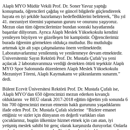
Alaplı MYO Müdür Vekili Prof. Dr. Soner Yavuz yaptığı
konuşmada, öğrencileri çağdaş ve güncel bilgilerle güçlendirerek
hayata en iyi şekilde hazırlamayı hedeflediklerini belirterek, "Bu yıl
41. mezuniyet törenini yapmanın gururu ve onurunu yaşıyoruz.
Mezun olan tüm öğrencilerimize bundan sonraki hayatlarında
başarılar diliyorum. Ayrıca Alaplı Meslek Yüksekokulu kendini
yenileyen büyüyen ve güzelleşen bir kampüstür. Öğrencilerimiz
burada öğrenim görmekten oldukça mutludur. Bu mutluluğu
artırmak için alt yapı çalışmalarına önem verilmektedir.
Laboratuvarlarımız yenilenmiş ve yenilenmeye devam etmektedir.
Üniversitemiz Sayın Rektörü Prof. Dr. Mustafa Çufalı’ya yeni
açılacak 2 laboratuvarımıza verdiği destekten ötürü teşekkür Alaplı
MYO Spor Salonunda düzenlenen Alaplı Meslek Yüksekokulu
Mezuniyet Töreni, Alaplı Kaymakamı ve şükranlarımı sunarım.”
dedi.
Bülent Ecevit Üniversitesi Rektörü Prof. Dr. Mustafa Çufalı ise,
Alaplı MYO’dan 650 öğrencimizi mezun ederken kıvançlı
olduklarını ve BEÜ olarak 2017-2018 eğitim öğretim yılı sonunda 6
bin 700 öğrencimizi mezun etmenin haklı gururunu yaşadıklarını
ifade eden Prof. Dr. Mustafa Çufalı sözlerine “Bizlere emanet
ettiğiniz ve sizler için dünyanın en değerli varlıkları olan
çocuklarınız, bugün ülkemize hizmet etmek için can atan, iyi
yetişmiş meslek sahibi bir genç olarak karşınızda duruyorlar. Onlarla