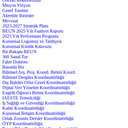
Önceki Rektörlerimiz
Misyon Vizyon
Genel Tanıtım
Akredite Birimler
Mevzuat
2023-2027 Stratejik Planı
BEUN 2025 Yılı Faaliyet Raporu
2025 Yılı Performans Programı
Kurumsal Logomuz ve Tarihçesi
Kurumsal Kimlik Kılavuzu
Bir Bakışta BEUN
360 Sanal Tur
Fahri Doktora
Basında Biz
Bilimsel Arş. Proj. Koord. Birimi Koord.
Bilimsel Dergiler Koordinatörlüğü
Dış İlişkiler Ofisi Genel Koordinatörlüğü
Dijital Veri Yönetim Koordinatörlüğü
Engelli Öğrenci Birimi Koordinatörlüğü
IAESTE Temsilciliği
İş Sağlığı ve Güvenliği Koordinatörlüğü
Kalite Koordinatörlüğü
Kurumsal İletişim Koordinatörlüğü
Ortak Zorunlu Dersler Koordinatörlüğü
ÖYP Koordinatörlüğü