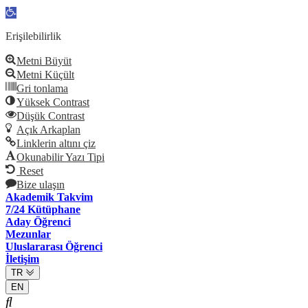
Open
toolbar
Erişilebilirlik
Metni Büyüt
Metni Küçült
Gri tonlama
Yüksek Contrast
Düşük Contrast
Açık Arkaplan
Linklerin altını çiz
Okunabilir Yazı Tipi
Reset
Bize ulaşın
Akademik Takvim
7/24 Kütüphane
Aday Öğrenci
Mezunlar
Uluslararası Öğrenci
İletişim
TR
EN