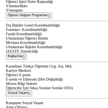
Öğrenci İşleri Daire Başkanlığı
Yönetmelikler
Yönergeler
Öğrenci Değişim Programları
Dış İlişkiler Genel Koordinatörlüğü
Erasmus+ Koordinatörlüğü
Farabi Koordinatörlüğü
Uluslararası Öğrenci Birimi
Mevlana Koordinatörlüğü
Uluslararası İlişkiler Koordinatörlüğü
IAESTE Temsilciliği
Bağlantılar
Karaelmas Türkçe Öğretimi Uyg. Arş. Mrk.
Kariyer Merkezi
Öğrenci E-posta
E-posta ve Eduroam Şifre Değişikliği
Mezun Bilgi Sistemi
Öğrenciler İçin Sıkça Sorulan Sorular (SSS)
Sosyal Yaşam
Kampüste Sosyal Yaşam
Aday Öğrenci