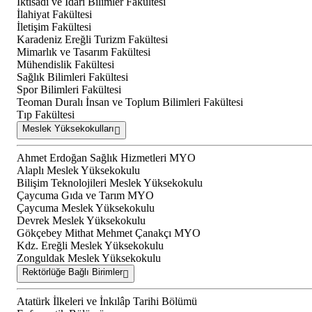
İktisadi ve İdari Bilimler Fakültesi
İlahiyat Fakültesi
İletişim Fakültesi
Karadeniz Ereğli Turizm Fakültesi
Mimarlık ve Tasarım Fakültesi
Mühendislik Fakültesi
Sağlık Bilimleri Fakültesi
Spor Bilimleri Fakültesi
Teoman Duralı İnsan ve Toplum Bilimleri Fakültesi
Tıp Fakültesi
Meslek Yüksekokulları
Ahmet Erdoğan Sağlık Hizmetleri MYO
Alaplı Meslek Yüksekokulu
Bilişim Teknolojileri Meslek Yüksekokulu
Çaycuma Gıda ve Tarım MYO
Çaycuma Meslek Yüksekokulu
Devrek Meslek Yüksekokulu
Gökçebey Mithat Mehmet Çanakçı MYO
Kdz. Ereğli Meslek Yüksekokulu
Zonguldak Meslek Yüksekokulu
Rektörlüğe Bağlı Birimler
Atatürk İlkeleri ve İnkılâp Tarihi Bölümü