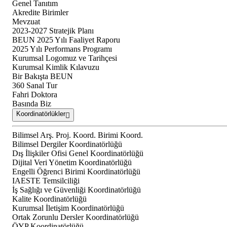
Genel Tanıtım
Akredite Birimler
Mevzuat
2023-2027 Stratejik Planı
BEUN 2025 Yılı Faaliyet Raporu
2025 Yılı Performans Programı
Kurumsal Logomuz ve Tarihçesi
Kurumsal Kimlik Kılavuzu
Bir Bakışta BEUN
360 Sanal Tur
Fahri Doktora
Basında Biz
Koordinatörlükler
Bilimsel Arş. Proj. Koord. Birimi Koord.
Bilimsel Dergiler Koordinatörlüğü
Dış İlişkiler Ofisi Genel Koordinatörlüğü
Dijital Veri Yönetim Koordinatörlüğü
Engelli Öğrenci Birimi Koordinatörlüğü
IAESTE Temsilciliği
İş Sağlığı ve Güvenliği Koordinatörlüğü
Kalite Koordinatörlüğü
Kurumsal İletişim Koordinatörlüğü
Ortak Zorunlu Dersler Koordinatörlüğü
ÖYP Koordinatörlüğü