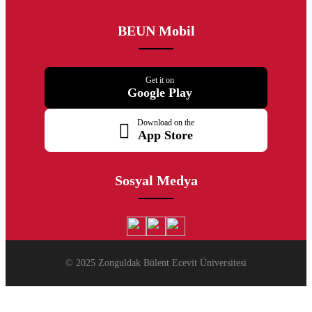
BEUN Mobil
Get it on
Google Play
Download on the
App Store
Sosyal Medya
© 2025 Zonguldak Bülent Ecevit Üniversitesi