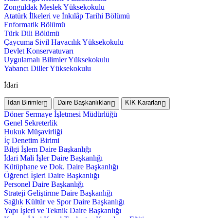
Zonguldak Meslek Yüksekokulu
Atatürk İlkeleri ve İnkılâp Tarihi Bölümü
Enformatik Bölümü
Türk Dili Bölümü
Çaycuma Sivil Havacılık Yüksekokulu
Devlet Konservatuvarı
Uygulamalı Bilimler Yüksekokulu
Yabancı Diller Yüksekokulu
İdari
İdari Birimler
Daire Başkanlıkları
KİK Kararları
Döner Sermaye İşletmesi Müdürlüğü
Genel Sekreterlik
Hukuk Müşavirliği
İç Denetim Birimi
Bilgi İşlem Daire Başkanlığı
İdari Mali İşler Daire Başkanlığı
Kütüphane ve Dok. Daire Başkanlığı
Öğrenci İşleri Daire Başkanlığı
Personel Daire Başkanlığı
Strateji Geliştirme Daire Başkanlığı
Sağlık Kültür ve Spor Daire Başkanlığı
Yapı İşleri ve Teknik Daire Başkanlığı