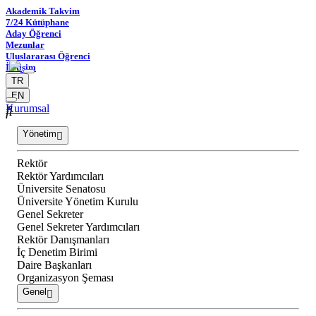
Akademik Takvim
7/24 Kütüphane
Aday Öğrenci
Mezunlar
Uluslararası Öğrenci
İletişim
TR
EN
Kurumsal
Yönetim
Rektör
Rektör Yardımcıları
Üniversite Senatosu
Üniversite Yönetim Kurulu
Genel Sekreter
Genel Sekreter Yardımcıları
Rektör Danışmanları
İç Denetim Birimi
Daire Başkanları
Organizasyon Şeması
Genel