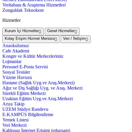
Veritabanı & Araştırma Hizmetleri
Zonguldak Teknokent
Hizmetler
Kurum İçi Hizmetler
Genel Hizmetler
Kolay Erişim Hizmet Menüsü
Veri / İletişim
Anaokulumuz
Cafe Akademi
Kongre ve Kültür Merkezlerimiz
Lojmanlar
Personel E-Posta Servisi
Sosyal Tesisler
Yüzme Havuzu
Hastane (Sağlık Uyg.ve Araş.Merkezi)
Ağız ve Diş Sağlığı Uyg. ve Araş. Merkezi
Sürekli Eğitim Merkezi
Uzaktan Eğitim Uyg.ve Araş.Merkezi
Arıza Takip
UZEM Stüdyo Randevu
E-KAMPÜS Bilgilendirme
Yemek Listesi
Veri Merkezi
Kablosuz İnternet Erişimi (eduroam)