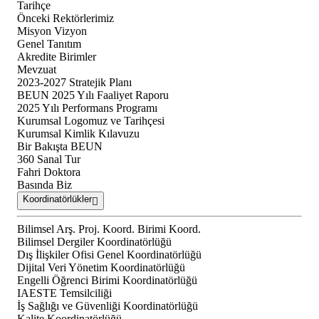
Tarihçe
Önceki Rektörlerimiz
Misyon Vizyon
Genel Tanıtım
Akredite Birimler
Mevzuat
2023-2027 Stratejik Planı
BEUN 2025 Yılı Faaliyet Raporu
2025 Yılı Performans Programı
Kurumsal Logomuz ve Tarihçesi
Kurumsal Kimlik Kılavuzu
Bir Bakışta BEUN
360 Sanal Tur
Fahri Doktora
Basında Biz
Koordinatörlükler
Bilimsel Arş. Proj. Koord. Birimi Koord.
Bilimsel Dergiler Koordinatörlüğü
Dış İlişkiler Ofisi Genel Koordinatörlüğü
Dijital Veri Yönetim Koordinatörlüğü
Engelli Öğrenci Birimi Koordinatörlüğü
IAESTE Temsilciliği
İş Sağlığı ve Güvenliği Koordinatörlüğü
Kalite Koordinatörlüğü