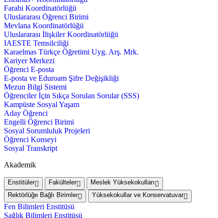
Farabi Koordinatörlüğü
Uluslararası Öğrenci Birimi
Mevlana Koordinatörlüğü
Uluslararası İlişkiler Koordinatörlüğü
IAESTE Temsilciliği
Karaelmas Türkçe Öğretimi Uyg. Arş. Mrk.
Kariyer Merkezi
Öğrenci E-posta
E-posta ve Eduroam Şifre Değişikliği
Mezun Bilgi Sistemi
Öğrenciler İçin Sıkça Sorulan Sorular (SSS)
Kampüste Sosyal Yaşam
Aday Öğrenci
Engelli Öğrenci Birimi
Sosyal Sorumluluk Projeleri
Öğrenci Konseyi
Sosyal Transkript
Akademik
Enstitüler
Fakülteler
Meslek Yüksekokulları
Rektörlüğe Bağlı Birimler
Yüksekokullar ve Konservatuvar
Fen Bilimleri Enstitüsü
Sağlık Bilimleri Enstitüsü