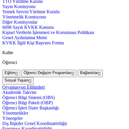
TTO Yürütme Kurulu
Yayın Komisyonu
Yemek Servisi Yürütme Kurulu
Yönetmelik Komisyonu
Diğer Komisyonlar
6698 Sayılı KVKK Kanunu
Kişisel Verilerin İşlenmesi ve Korunması Politikası
Genel Aydınlatma Metni
KVKK İlgili Kişi Başvuru Formu
Kalite
Öğrenci
Eğitim
Öğrenci Değişim Programları
Bağlantılar
Sosyal Yaşam
Oryantasyon Eğitimleri
Akademik Takvim
Öğrenci Bilgi Sistemi (OBS)
Öğrenci Bilgi Paketi (OBP)
Öğrenci İşleri Daire Başkanlığı
Yönetmelikler
Yönergeler
Dış İlişkiler Genel Koordinatörlüğü
Erasmus+ Koordinatörlüğü