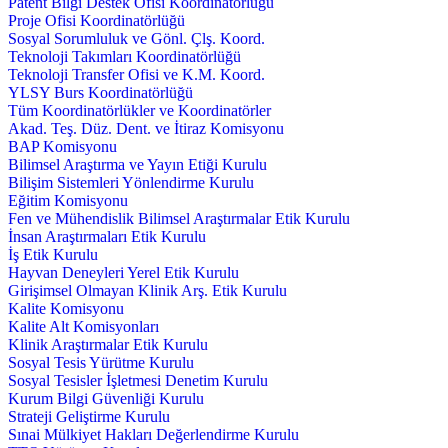
Patent Bilgi Destek Ofisi Koordinatörlüğü
Proje Ofisi Koordinatörlüğü
Sosyal Sorumluluk ve Gönl. Çlş. Koord.
Teknoloji Takımları Koordinatörlüğü
Teknoloji Transfer Ofisi ve K.M. Koord.
YLSY Burs Koordinatörlüğü
Tüm Koordinatörlükler ve Koordinatörler
Akad. Teş. Düz. Dent. ve İtiraz Komisyonu
BAP Komisyonu
Bilimsel Araştırma ve Yayın Etiği Kurulu
Bilişim Sistemleri Yönlendirme Kurulu
Eğitim Komisyonu
Fen ve Mühendislik Bilimsel Araştırmalar Etik Kurulu
İnsan Araştırmaları Etik Kurulu
İş Etik Kurulu
Hayvan Deneyleri Yerel Etik Kurulu
Girişimsel Olmayan Klinik Arş. Etik Kurulu
Kalite Komisyonu
Kalite Alt Komisyonları
Klinik Araştırmalar Etik Kurulu
Sosyal Tesis Yürütme Kurulu
Sosyal Tesisler İşletmesi Denetim Kurulu
Kurum Bilgi Güvenliği Kurulu
Strateji Geliştirme Kurulu
Sınai Mülkiyet Hakları Değerlendirme Kurulu