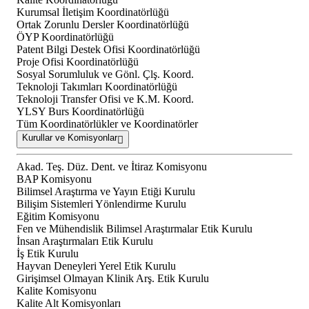
Kurumsal İletişim Koordinatörlüğü
Ortak Zorunlu Dersler Koordinatörlüğü
ÖYP Koordinatörlüğü
Patent Bilgi Destek Ofisi Koordinatörlüğü
Proje Ofisi Koordinatörlüğü
Sosyal Sorumluluk ve Gönl. Çlş. Koord.
Teknoloji Takımları Koordinatörlüğü
Teknoloji Transfer Ofisi ve K.M. Koord.
YLSY Burs Koordinatörlüğü
Tüm Koordinatörlükler ve Koordinatörler
Kurullar ve Komisyonlar
Akad. Teş. Düz. Dent. ve İtiraz Komisyonu
BAP Komisyonu
Bilimsel Araştırma ve Yayın Etiği Kurulu
Bilişim Sistemleri Yönlendirme Kurulu
Eğitim Komisyonu
Fen ve Mühendislik Bilimsel Araştırmalar Etik Kurulu
İnsan Araştırmaları Etik Kurulu
İş Etik Kurulu
Hayvan Deneyleri Yerel Etik Kurulu
Girişimsel Olmayan Klinik Arş. Etik Kurulu
Kalite Komisyonu
Kalite Alt Komisyonları