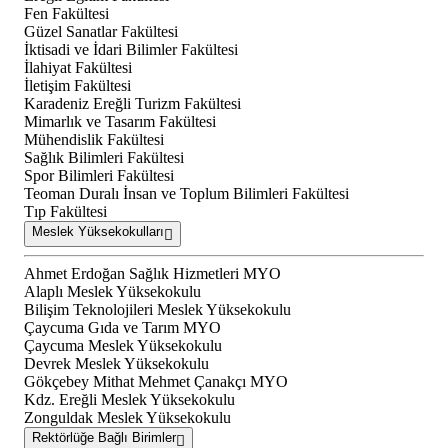
Fen Fakültesi
Güzel Sanatlar Fakültesi
İktisadi ve İdari Bilimler Fakültesi
İlahiyat Fakültesi
İletişim Fakültesi
Karadeniz Ereğli Turizm Fakültesi
Mimarlık ve Tasarım Fakültesi
Mühendislik Fakültesi
Sağlık Bilimleri Fakültesi
Spor Bilimleri Fakültesi
Teoman Duralı İnsan ve Toplum Bilimleri Fakültesi
Tıp Fakültesi
Meslek Yüksekokulları
Ahmet Erdoğan Sağlık Hizmetleri MYO
Alaplı Meslek Yüksekokulu
Bilişim Teknolojileri Meslek Yüksekokulu
Çaycuma Gıda ve Tarım MYO
Çaycuma Meslek Yüksekokulu
Devrek Meslek Yüksekokulu
Gökçebey Mithat Mehmet Çanakçı MYO
Kdz. Ereğli Meslek Yüksekokulu
Zonguldak Meslek Yüksekokulu
Rektörlüğe Bağlı Birimler