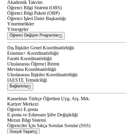
Akademik Takvim
Öğrenci Bilgi Sistemi (OBS)
Öğrenci Bilgi Paketi (OBP)
Öğrenci İşleri Daire Başkanlığı
Yönetmelikler
Yönergeler
Öğrenci Değişim Programları
Dış İlişkiler Genel Koordinatörlüğü
Erasmus+ Koordinatörlüğü
Farabi Koordinatörlüğü
Uluslararası Öğrenci Birimi
Mevlana Koordinatörlüğü
Uluslararası İlişkiler Koordinatörlüğü
IAESTE Temsilciliği
Bağlantılar
Karaelmas Türkçe Öğretimi Uyg. Arş. Mrk.
Kariyer Merkezi
Öğrenci E-posta
E-posta ve Eduroam Şifre Değişikliği
Mezun Bilgi Sistemi
Öğrenciler İçin Sıkça Sorulan Sorular (SSS)
Sosyal Yaşam