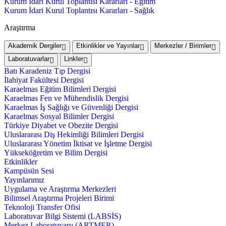
Kurum İdari Kurul Toplantısı Kararları - Eğitim
Kurum İdari Kurul Toplantısı Kararları - Sağlık
Araştırma
Akademik Dergiler
Etkinlikler ve Yayınlar
Merkezler / Birimler
Laboratuvarlar
Linkler
Batı Karadeniz Tıp Dergisi
İlahiyat Fakültesi Dergisi
Karaelmas Eğitim Bilimleri Dergisi
Karaelmas Fen ve Mühendislik Dergisi
Karaelmas İş Sağlığı ve Güvenliği Dergisi
Karaelmas Sosyal Bilimler Dergisi
Türkiye Diyabet ve Obezite Dergisi
Uluslararası Diş Hekimliği Bilimleri Dergisi
Uluslararası Yönetim İktisat ve İşletme Dergisi
Yükseköğretim ve Bilim Dergisi
Etkinlikler
Kampüsün Sesi
Yayınlarımız
Uygulama ve Araştırma Merkezleri
Bilimsel Araştırma Projeleri Birimi
Teknoloji Transfer Ofisi
Laboratuvar Bilgi Sistemi (LABSİS)
Merkez Laboratuvaru (ARTMER)