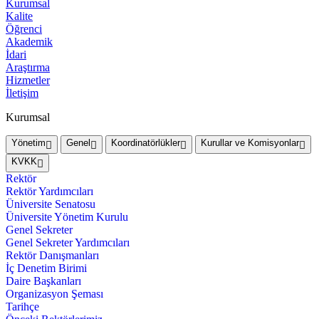
Kurumsal
Kalite
Öğrenci
Akademik
İdari
Araştırma
Hizmetler
İletişim
Kurumsal
Yönetim
Genel
Koordinatörlükler
Kurullar ve Komisyonlar
KVKK
Rektör
Rektör Yardımcıları
Üniversite Senatosu
Üniversite Yönetim Kurulu
Genel Sekreter
Genel Sekreter Yardımcıları
Rektör Danışmanları
İç Denetim Birimi
Daire Başkanları
Organizasyon Şeması
Tarihçe