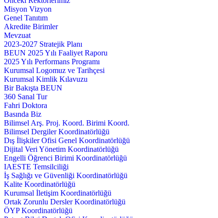
Önceki Rektörlerimiz
Misyon Vizyon
Genel Tanıtım
Akredite Birimler
Mevzuat
2023-2027 Stratejik Planı
BEUN 2025 Yılı Faaliyet Raporu
2025 Yılı Performans Programı
Kurumsal Logomuz ve Tarihçesi
Kurumsal Kimlik Kılavuzu
Bir Bakışta BEUN
360 Sanal Tur
Fahri Doktora
Basında Biz
Bilimsel Arş. Proj. Koord. Birimi Koord.
Bilimsel Dergiler Koordinatörlüğü
Dış İlişkiler Ofisi Genel Koordinatörlüğü
Dijital Veri Yönetim Koordinatörlüğü
Engelli Öğrenci Birimi Koordinatörlüğü
IAESTE Temsilciliği
İş Sağlığı ve Güvenliği Koordinatörlüğü
Kalite Koordinatörlüğü
Kurumsal İletişim Koordinatörlüğü
Ortak Zorunlu Dersler Koordinatörlüğü
ÖYP Koordinatörlüğü