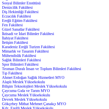
Sosyal Bilimler Enstitüsü
Denizcilik Fakültesi
Diş Hekimliği Fakültesi
Eczacılık Fakültesi
Ereğli Eğitim Fakültesi
Fen Fakültesi
Güzel Sanatlar Fakültesi
İktisadi ve İdari Bilimler Fakültesi
İlahiyat Fakültesi
İletişim Fakültesi
Karadeniz Ereğli Turizm Fakültesi
Mimarlık ve Tasarım Fakültesi
Mühendislik Fakültesi
Sağlık Bilimleri Fakültesi
Spor Bilimleri Fakültesi
Teoman Duralı İnsan ve Toplum Bilimleri Fakültesi
Tıp Fakültesi
Ahmet Erdoğan Sağlık Hizmetleri MYO
Alaplı Meslek Yüksekokulu
Bilişim Teknolojileri Meslek Yüksekokulu
Çaycuma Gıda ve Tarım MYO
Çaycuma Meslek Yüksekokulu
Devrek Meslek Yüksekokulu
Gökçebey Mithat Mehmet Çanakçı MYO
Kdz. Ereğli Meslek Yüksekokulu