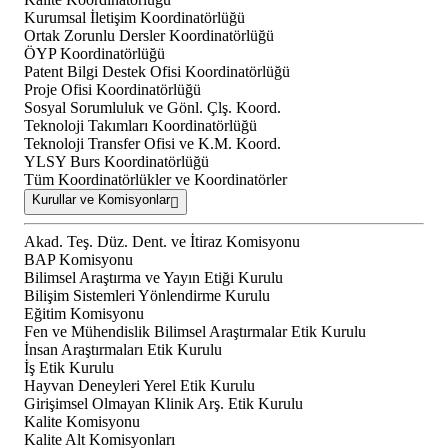
Kurumsal İletişim Koordinatörlüğü
Ortak Zorunlu Dersler Koordinatörlüğü
ÖYP Koordinatörlüğü
Patent Bilgi Destek Ofisi Koordinatörlüğü
Proje Ofisi Koordinatörlüğü
Sosyal Sorumluluk ve Gönl. Çlş. Koord.
Teknoloji Takımları Koordinatörlüğü
Teknoloji Transfer Ofisi ve K.M. Koord.
YLSY Burs Koordinatörlüğü
Tüm Koordinatörlükler ve Koordinatörler
Kurullar ve Komisyonlar
Akad. Teş. Düz. Dent. ve İtiraz Komisyonu
BAP Komisyonu
Bilimsel Araştırma ve Yayın Etiği Kurulu
Bilişim Sistemleri Yönlendirme Kurulu
Eğitim Komisyonu
Fen ve Mühendislik Bilimsel Araştırmalar Etik Kurulu
İnsan Araştırmaları Etik Kurulu
İş Etik Kurulu
Hayvan Deneyleri Yerel Etik Kurulu
Girişimsel Olmayan Klinik Arş. Etik Kurulu
Kalite Komisyonu
Kalite Alt Komisyonları