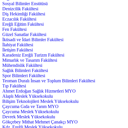
Sosyal Bilimler Enstitüsü
Denizcilik Fakültesi
Diş Hekimliği Fakültesi
Eczacılık Fakültesi
Ereğli Eğitim Fakültesi
Fen Fakültesi
Güzel Sanatlar Fakültesi
İktisadi ve İdari Bilimler Fakültesi
İlahiyat Fakültesi
İletişim Fakültesi
Karadeniz Ereğli Turizm Fakültesi
Mimarlık ve Tasarım Fakültesi
Mühendislik Fakültesi
Sağlık Bilimleri Fakültesi
Spor Bilimleri Fakültesi
Teoman Duralı İnsan ve Toplum Bilimleri Fakültesi
Tıp Fakültesi
Ahmet Erdoğan Sağlık Hizmetleri MYO
Alaplı Meslek Yüksekokulu
Bilişim Teknolojileri Meslek Yüksekokulu
Çaycuma Gıda ve Tarım MYO
Çaycuma Meslek Yüksekokulu
Devrek Meslek Yüksekokulu
Gökçebey Mithat Mehmet Çanakçı MYO
Kdz. Ereğli Meslek Yüksekokulu