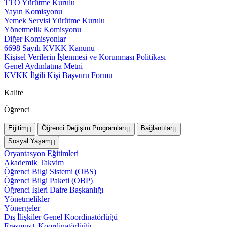
TTO Yürütme Kurulu
Yayın Komisyonu
Yemek Servisi Yürütme Kurulu
Yönetmelik Komisyonu
Diğer Komisyonlar
6698 Sayılı KVKK Kanunu
Kişisel Verilerin İşlenmesi ve Korunması Politikası
Genel Aydınlatma Metni
KVKK İlgili Kişi Başvuru Formu
Kalite
Öğrenci
Eğitim
Öğrenci Değişim Programları
Bağlantılar
Sosyal Yaşam
Oryantasyon Eğitimleri
Akademik Takvim
Öğrenci Bilgi Sistemi (OBS)
Öğrenci Bilgi Paketi (OBP)
Öğrenci İşleri Daire Başkanlığı
Yönetmelikler
Yönergeler
Dış İlişkiler Genel Koordinatörlüğü
Erasmus+ Koordinatörlüğü