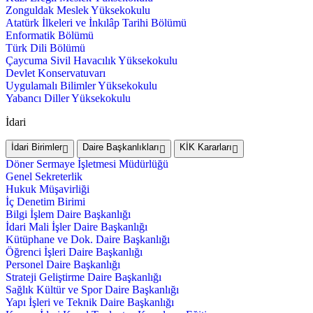
Zonguldak Meslek Yüksekokulu
Atatürk İlkeleri ve İnkılâp Tarihi Bölümü
Enformatik Bölümü
Türk Dili Bölümü
Çaycuma Sivil Havacılık Yüksekokulu
Devlet Konservatuvarı
Uygulamalı Bilimler Yüksekokulu
Yabancı Diller Yüksekokulu
İdari
İdari Birimler
Daire Başkanlıkları
KİK Kararları
Döner Sermaye İşletmesi Müdürlüğü
Genel Sekreterlik
Hukuk Müşavirliği
İç Denetim Birimi
Bilgi İşlem Daire Başkanlığı
İdari Mali İşler Daire Başkanlığı
Kütüphane ve Dok. Daire Başkanlığı
Öğrenci İşleri Daire Başkanlığı
Personel Daire Başkanlığı
Strateji Geliştirme Daire Başkanlığı
Sağlık Kültür ve Spor Daire Başkanlığı
Yapı İşleri ve Teknik Daire Başkanlığı