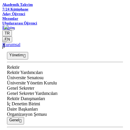
Akademik Takvim
7/24 Kütüphane
Aday Öğrenci
Mezunlar
Uluslararası Öğrenci
İletişim
TR
EN
Kurumsal
Yönetim
Rektör
Rektör Yardımcıları
Üniversite Senatosu
Üniversite Yönetim Kurulu
Genel Sekreter
Genel Sekreter Yardımcıları
Rektör Danışmanları
İç Denetim Birimi
Daire Başkanları
Organizasyon Şeması
Genel