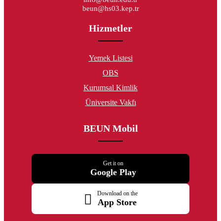
beun@hs03.kep.tr
Hizmetler
Yemek Listesi
OBS
Kurumsal Kimlik
Üniversite Vakfı
BEUN Mobil
Get it on
Google Play
Download on the
App Store