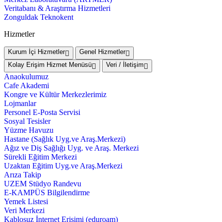
Veritabanı & Araştırma Hizmetleri
Zonguldak Teknokent
Hizmetler
Kurum İçi Hizmetler
Genel Hizmetler
Kolay Erişim Hizmet Menüsü
Veri / İletişim
Anaokulumuz
Cafe Akademi
Kongre ve Kültür Merkezlerimiz
Lojmanlar
Personel E-Posta Servisi
Sosyal Tesisler
Yüzme Havuzu
Hastane (Sağlık Uyg.ve Araş.Merkezi)
Ağız ve Diş Sağlığı Uyg. ve Araş. Merkezi
Sürekli Eğitim Merkezi
Uzaktan Eğitim Uyg.ve Araş.Merkezi
Arıza Takip
UZEM Stüdyo Randevu
E-KAMPÜS Bilgilendirme
Yemek Listesi
Veri Merkezi
Kablosuz İnternet Erişimi (eduroam)