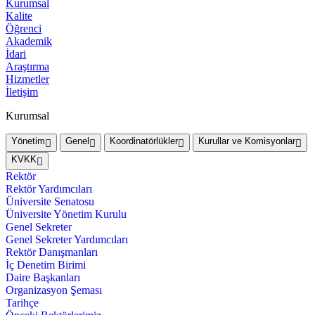
Kurumsal
Kalite
Öğrenci
Akademik
İdari
Araştırma
Hizmetler
İletişim
Kurumsal
Yönetim
Genel
Koordinatörlükler
Kurullar ve Komisyonlar
KVKK
Rektör
Rektör Yardımcıları
Üniversite Senatosu
Üniversite Yönetim Kurulu
Genel Sekreter
Genel Sekreter Yardımcıları
Rektör Danışmanları
İç Denetim Birimi
Daire Başkanları
Organizasyon Şeması
Tarihçe