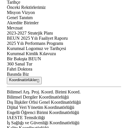
Tarihçe
Önceki Rektörlerimiz
Misyon Vizyon
Genel Tanıtım
Akredite Birimler
Mevzuat
2023-2027 Stratejik Planı
BEUN 2025 Yılı Faaliyet Raporu
2025 Yılı Performans Programı
Kurumsal Logomuz ve Tarihçesi
Kurumsal Kimlik Kılavuzu
Bir Bakışta BEUN
360 Sanal Tur
Fahri Doktora
Basında Biz
Koordinatörlükler
Bilimsel Arş. Proj. Koord. Birimi Koord.
Bilimsel Dergiler Koordinatörlüğü
Dış İlişkiler Ofisi Genel Koordinatörlüğü
Dijital Veri Yönetim Koordinatörlüğü
Engelli Öğrenci Birimi Koordinatörlüğü
IAESTE Temsilciliği
İş Sağlığı ve Güvenliği Koordinatörlüğü
Kalite Koordinatörlüğü