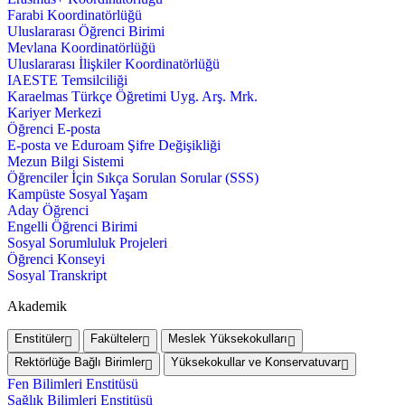
Farabi Koordinatörlüğü
Uluslararası Öğrenci Birimi
Mevlana Koordinatörlüğü
Uluslararası İlişkiler Koordinatörlüğü
IAESTE Temsilciliği
Karaelmas Türkçe Öğretimi Uyg. Arş. Mrk.
Kariyer Merkezi
Öğrenci E-posta
E-posta ve Eduroam Şifre Değişikliği
Mezun Bilgi Sistemi
Öğrenciler İçin Sıkça Sorulan Sorular (SSS)
Kampüste Sosyal Yaşam
Aday Öğrenci
Engelli Öğrenci Birimi
Sosyal Sorumluluk Projeleri
Öğrenci Konseyi
Sosyal Transkript
Akademik
Enstitüler
Fakülteler
Meslek Yüksekokulları
Rektörlüğe Bağlı Birimler
Yüksekokullar ve Konservatuvar
Fen Bilimleri Enstitüsü
Sağlık Bilimleri Enstitüsü