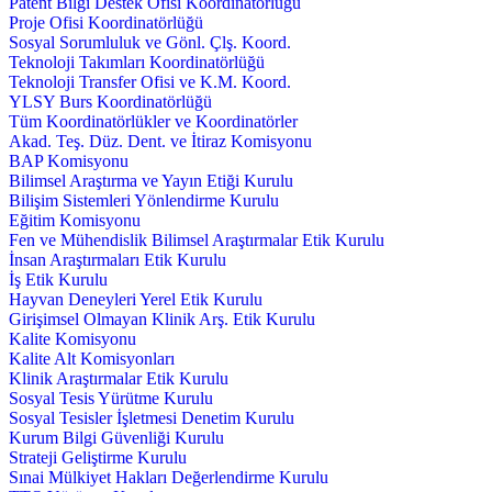
Patent Bilgi Destek Ofisi Koordinatörlüğü
Proje Ofisi Koordinatörlüğü
Sosyal Sorumluluk ve Gönl. Çlş. Koord.
Teknoloji Takımları Koordinatörlüğü
Teknoloji Transfer Ofisi ve K.M. Koord.
YLSY Burs Koordinatörlüğü
Tüm Koordinatörlükler ve Koordinatörler
Akad. Teş. Düz. Dent. ve İtiraz Komisyonu
BAP Komisyonu
Bilimsel Araştırma ve Yayın Etiği Kurulu
Bilişim Sistemleri Yönlendirme Kurulu
Eğitim Komisyonu
Fen ve Mühendislik Bilimsel Araştırmalar Etik Kurulu
İnsan Araştırmaları Etik Kurulu
İş Etik Kurulu
Hayvan Deneyleri Yerel Etik Kurulu
Girişimsel Olmayan Klinik Arş. Etik Kurulu
Kalite Komisyonu
Kalite Alt Komisyonları
Klinik Araştırmalar Etik Kurulu
Sosyal Tesis Yürütme Kurulu
Sosyal Tesisler İşletmesi Denetim Kurulu
Kurum Bilgi Güvenliği Kurulu
Strateji Geliştirme Kurulu
Sınai Mülkiyet Hakları Değerlendirme Kurulu