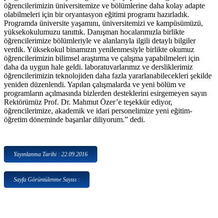
öğrencilerimizin üniversitemize ve bölümlerine daha kolay adapte
olabilmeleri için bir oryantasyon eğitimi programı hazırladık.
Programda üniversite yaşamını, üniversitemizi ve kampüsümüzü,
yüksekokulumuzu tanıttık. Danışman hocalarımızla birlikte
öğrencilerimize bölümleriyle ve alanlarıyla ilgili detaylı bilgiler
verdik. Yüksekokul binamızın yenilenmesiyle birlikte okumuz
öğrencilerimizin bilimsel araştırma ve çalışma yapabilmeleri için
daha da uygun hale geldi. laboratuvarlarımız ve dersliklerimiz
öğrencilerimizin teknolojiden daha fazla yararlanabilecekleri şekilde
yeniden düzenlendi. Yapılan çalışmalarda ve yeni bölüm ve
programların açılmasında bizlerden desteklerini esirgemeyen sayın
Rektörümüz Prof. Dr. Mahmut Özer’e teşekkür ediyor,
öğrencilerimize, akademik ve idari personelimize yeni eğitim-
öğretim döneminde başarılar diliyorum.” dedi.
Yayınlanma Tarihi : 22.09.2016
Sayfa Görüntülenme Sayısı :