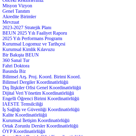
Önceki Rektörlerimiz
Misyon Vizyon
Genel Tanıtım
Akredite Birimler
Mevzuat
2023-2027 Stratejik Planı
BEUN 2025 Yılı Faaliyet Raporu
2025 Yılı Performans Programı
Kurumsal Logomuz ve Tarihçesi
Kurumsal Kimlik Kılavuzu
Bir Bakışta BEUN
360 Sanal Tur
Fahri Doktora
Basında Biz
Bilimsel Arş. Proj. Koord. Birimi Koord.
Bilimsel Dergiler Koordinatörlüğü
Dış İlişkiler Ofisi Genel Koordinatörlüğü
Dijital Veri Yönetim Koordinatörlüğü
Engelli Öğrenci Birimi Koordinatörlüğü
IAESTE Temsilciliği
İş Sağlığı ve Güvenliği Koordinatörlüğü
Kalite Koordinatörlüğü
Kurumsal İletişim Koordinatörlüğü
Ortak Zorunlu Dersler Koordinatörlüğü
ÖYP Koordinatörlüğü