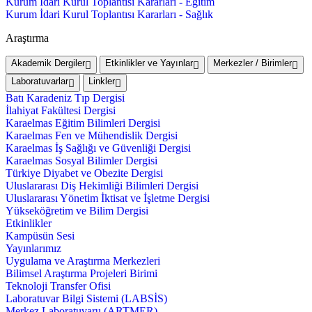
Kurum İdari Kurul Toplantısı Kararları - Eğitim
Kurum İdari Kurul Toplantısı Kararları - Sağlık
Araştırma
Akademik Dergiler
Etkinlikler ve Yayınlar
Merkezler / Birimler
Laboratuvarlar
Linkler
Batı Karadeniz Tıp Dergisi
İlahiyat Fakültesi Dergisi
Karaelmas Eğitim Bilimleri Dergisi
Karaelmas Fen ve Mühendislik Dergisi
Karaelmas İş Sağlığı ve Güvenliği Dergisi
Karaelmas Sosyal Bilimler Dergisi
Türkiye Diyabet ve Obezite Dergisi
Uluslararası Diş Hekimliği Bilimleri Dergisi
Uluslararası Yönetim İktisat ve İşletme Dergisi
Yükseköğretim ve Bilim Dergisi
Etkinlikler
Kampüsün Sesi
Yayınlarımız
Uygulama ve Araştırma Merkezleri
Bilimsel Araştırma Projeleri Birimi
Teknoloji Transfer Ofisi
Laboratuvar Bilgi Sistemi (LABSİS)
Merkez Laboratuvaru (ARTMER)