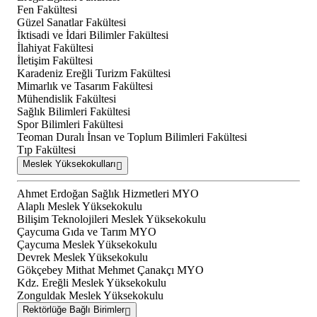
Fen Fakültesi
Güzel Sanatlar Fakültesi
İktisadi ve İdari Bilimler Fakültesi
İlahiyat Fakültesi
İletişim Fakültesi
Karadeniz Ereğli Turizm Fakültesi
Mimarlık ve Tasarım Fakültesi
Mühendislik Fakültesi
Sağlık Bilimleri Fakültesi
Spor Bilimleri Fakültesi
Teoman Duralı İnsan ve Toplum Bilimleri Fakültesi
Tıp Fakültesi
Meslek Yüksekokulları
Ahmet Erdoğan Sağlık Hizmetleri MYO
Alaplı Meslek Yüksekokulu
Bilişim Teknolojileri Meslek Yüksekokulu
Çaycuma Gıda ve Tarım MYO
Çaycuma Meslek Yüksekokulu
Devrek Meslek Yüksekokulu
Gökçebey Mithat Mehmet Çanakçı MYO
Kdz. Ereğli Meslek Yüksekokulu
Zonguldak Meslek Yüksekokulu
Rektörlüğe Bağlı Birimler