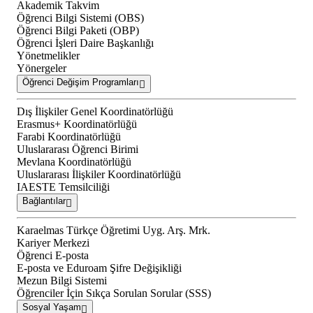
Akademik Takvim
Öğrenci Bilgi Sistemi (OBS)
Öğrenci Bilgi Paketi (OBP)
Öğrenci İşleri Daire Başkanlığı
Yönetmelikler
Yönergeler
Öğrenci Değişim Programları
Dış İlişkiler Genel Koordinatörlüğü
Erasmus+ Koordinatörlüğü
Farabi Koordinatörlüğü
Uluslararası Öğrenci Birimi
Mevlana Koordinatörlüğü
Uluslararası İlişkiler Koordinatörlüğü
IAESTE Temsilciliği
Bağlantılar
Karaelmas Türkçe Öğretimi Uyg. Arş. Mrk.
Kariyer Merkezi
Öğrenci E-posta
E-posta ve Eduroam Şifre Değişikliği
Mezun Bilgi Sistemi
Öğrenciler İçin Sıkça Sorulan Sorular (SSS)
Sosyal Yaşam