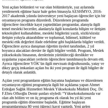
Yeni açılan bölümleri ve var olan bölümleriyle, yaz aylarında
yenilenerek eğitime hazır hale gelen binasıyla AESHMYO, 2016-
2017 akademik yılında üniversiteye yeni başlayan öğrenciler için bir
oryantasyon programı düzenledi. Düzenlenen programda
öğrencilere öncelikle kayıt yaptırdıkları programlar, alanıyla ilgili
temel mesleki beceriler, alanlarıyla ilgili konularda bilişim ve iletişim
teknolojileri kullanabilme, mesleki bilgilerini yazılı, sözlü/sözsüz
iletişim yoluyla aktarabilme ve toplumsal, bilimsel, kültürel ve
mesleki etik değerleri ifade edebilme gibi başlıklarda bilgiler verildi.
Öğrencilere ayrıca danışman öğretim üyeleri tarafından, 2 yıl
boyunca alacakları dersler ile ilgili bilgiler verildi. Program, Meslek
yüksekokulu binasının, derslerinin yürütüleceği derslikler ve
uygulama yapacakları yerlerin öğrencilere tanıtılmasıyla devam etti.
Ayrıca öğrencilere YÖK’ün ilgili mevzuatı doğrultusunda, yatay ve
dikey geçiş imkanları açılan bu iki yeni program ile ilgili bilgiler de
detaylı olarak anlatıldı.
Açılan yeni programların eğitim hayatına başlaması ve düzenlenen
oryantasyon eğitimi programıyla ilgili bir açıklama yapan Ahmet
Erdoğan Sağlık Hizmetleri Meslek Yüksekokulu Müdürü Doç. Dr.
F.Ebru Ofluoğlu Demir şunları söyledi: “Yüksekokulumuzda var
olan altı bölüm ve on üç programa ek olarak bu yıl iki yeni
programla eğitim dönemine başladık. Eğitime başlayan
programlarımıza 80 yeni öğrenci kayıt yaptırdı. Yeni gelen