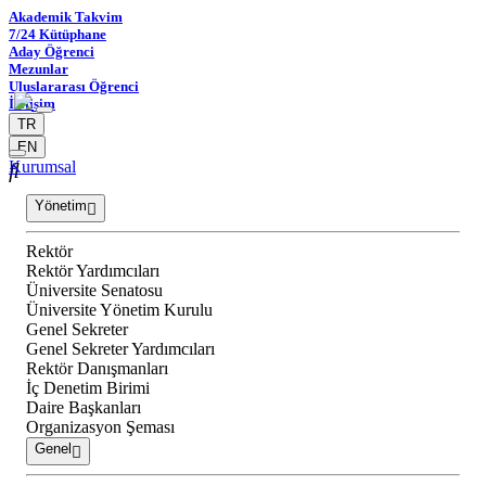
Akademik Takvim
7/24 Kütüphane
Aday Öğrenci
Mezunlar
Uluslararası Öğrenci
İletişim
TR
EN
Kurumsal
Yönetim
Rektör
Rektör Yardımcıları
Üniversite Senatosu
Üniversite Yönetim Kurulu
Genel Sekreter
Genel Sekreter Yardımcıları
Rektör Danışmanları
İç Denetim Birimi
Daire Başkanları
Organizasyon Şeması
Genel