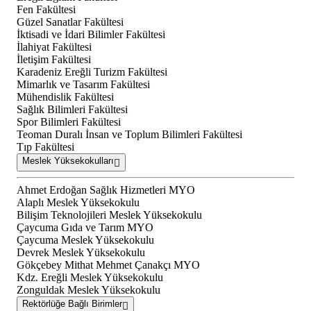
Fen Fakültesi
Güzel Sanatlar Fakültesi
İktisadi ve İdari Bilimler Fakültesi
İlahiyat Fakültesi
İletişim Fakültesi
Karadeniz Ereğli Turizm Fakültesi
Mimarlık ve Tasarım Fakültesi
Mühendislik Fakültesi
Sağlık Bilimleri Fakültesi
Spor Bilimleri Fakültesi
Teoman Duralı İnsan ve Toplum Bilimleri Fakültesi
Tıp Fakültesi
Meslek Yüksekokulları
Ahmet Erdoğan Sağlık Hizmetleri MYO
Alaplı Meslek Yüksekokulu
Bilişim Teknolojileri Meslek Yüksekokulu
Çaycuma Gıda ve Tarım MYO
Çaycuma Meslek Yüksekokulu
Devrek Meslek Yüksekokulu
Gökçebey Mithat Mehmet Çanakçı MYO
Kdz. Ereğli Meslek Yüksekokulu
Zonguldak Meslek Yüksekokulu
Rektörlüğe Bağlı Birimler