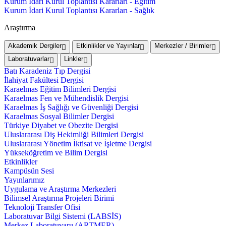
Kurum İdari Kurul Toplantısı Kararları - Eğitim
Kurum İdari Kurul Toplantısı Kararları - Sağlık
Araştırma
Akademik Dergiler
Etkinlikler ve Yayınlar
Merkezler / Birimler
Laboratuvarlar
Linkler
Batı Karadeniz Tıp Dergisi
İlahiyat Fakültesi Dergisi
Karaelmas Eğitim Bilimleri Dergisi
Karaelmas Fen ve Mühendislik Dergisi
Karaelmas İş Sağlığı ve Güvenliği Dergisi
Karaelmas Sosyal Bilimler Dergisi
Türkiye Diyabet ve Obezite Dergisi
Uluslararası Diş Hekimliği Bilimleri Dergisi
Uluslararası Yönetim İktisat ve İşletme Dergisi
Yükseköğretim ve Bilim Dergisi
Etkinlikler
Kampüsün Sesi
Yayınlarımız
Uygulama ve Araştırma Merkezleri
Bilimsel Araştırma Projeleri Birimi
Teknoloji Transfer Ofisi
Laboratuvar Bilgi Sistemi (LABSİS)
Merkez Laboratuvaru (ARTMER)