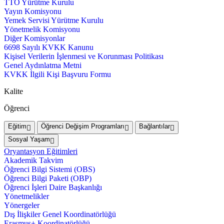
TTO Yürütme Kurulu
Yayın Komisyonu
Yemek Servisi Yürütme Kurulu
Yönetmelik Komisyonu
Diğer Komisyonlar
6698 Sayılı KVKK Kanunu
Kişisel Verilerin İşlenmesi ve Korunması Politikası
Genel Aydınlatma Metni
KVKK İlgili Kişi Başvuru Formu
Kalite
Öğrenci
Eğitim
Öğrenci Değişim Programları
Bağlantılar
Sosyal Yaşam
Oryantasyon Eğitimleri
Akademik Takvim
Öğrenci Bilgi Sistemi (OBS)
Öğrenci Bilgi Paketi (OBP)
Öğrenci İşleri Daire Başkanlığı
Yönetmelikler
Yönergeler
Dış İlişkiler Genel Koordinatörlüğü
Erasmus+ Koordinatörlüğü