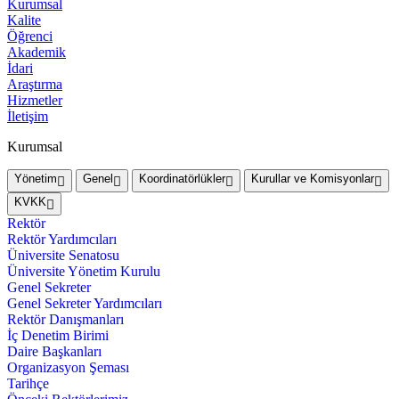
Kurumsal
Kalite
Öğrenci
Akademik
İdari
Araştırma
Hizmetler
İletişim
Kurumsal
Yönetim
Genel
Koordinatörlükler
Kurullar ve Komisyonlar
KVKK
Rektör
Rektör Yardımcıları
Üniversite Senatosu
Üniversite Yönetim Kurulu
Genel Sekreter
Genel Sekreter Yardımcıları
Rektör Danışmanları
İç Denetim Birimi
Daire Başkanları
Organizasyon Şeması
Tarihçe