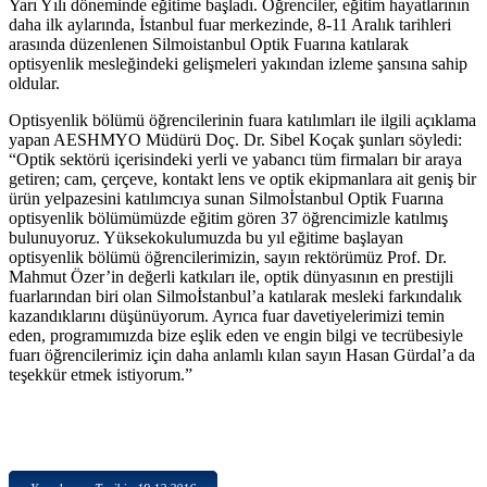
Yarı Yılı döneminde eğitime başladı. Öğrenciler, eğitim hayatlarının
daha ilk aylarında, İstanbul fuar merkezinde, 8-11 Aralık tarihleri
arasında düzenlenen Silmoistanbul Optik Fuarına katılarak
optisyenlik mesleğindeki gelişmeleri yakından izleme şansına sahip
oldular.
Optisyenlik bölümü öğrencilerinin fuara katılımları ile ilgili açıklama
yapan AESHMYO Müdürü Doç. Dr. Sibel Koçak şunları söyledi:
“Optik sektörü içerisindeki yerli ve yabancı tüm firmaları bir araya
getiren; cam, çerçeve, kontakt lens ve optik ekipmanlara ait geniş bir
ürün yelpazesini katılımcıya sunan Silmoİstanbul Optik Fuarına
optisyenlik bölümümüzde eğitim gören 37 öğrencimizle katılmış
bulunuyoruz. Yüksekokulumuzda bu yıl eğitime başlayan
optisyenlik bölümü öğrencilerimizin, sayın rektörümüz Prof. Dr.
Mahmut Özer’in değerli katkıları ile, optik dünyasının en prestijli
fuarlarından biri olan Silmoİstanbul’a katılarak mesleki farkındalık
kazandıklarını düşünüyorum. Ayrıca fuar davetiyelerimizi temin
eden, programımızda bize eşlik eden ve engin bilgi ve tecrübesiyle
fuarı öğrencilerimiz için daha anlamlı kılan sayın Hasan Gürdal’a da
teşekkür etmek istiyorum.”