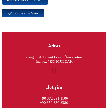
Yayınlanma Tarihi : 19.12.2016
Sayfa Görüntülenme Sayısı :
Adres
Zonguldak Bülent Ecevit Üniversitesi
İncivez / ZONGULDAK
İletişim
+90 372 291 1100
+90 850 330 2386