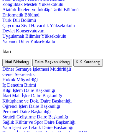
Zonguldak Meslek Yüksekokulu
Atatürk İlkeleri ve İnkılâp Tarihi Bölümü
Enformatik Bölümü
Türk Dili Bölümü
Çaycuma Sivil Havacılık Yüksekokulu
Devlet Konservatuvarı
Uygulamalı Bilimler Yüksekokulu
Yabancı Diller Yüksekokulu
İdari
İdari Birimler
Daire Başkanlıkları
KİK Kararları
Döner Sermaye İşletmesi Müdürlüğü
Genel Sekreterlik
Hukuk Müşavirliği
İç Denetim Birimi
Bilgi İşlem Daire Başkanlığı
İdari Mali İşler Daire Başkanlığı
Kütüphane ve Dok. Daire Başkanlığı
Öğrenci İşleri Daire Başkanlığı
Personel Daire Başkanlığı
Strateji Geliştirme Daire Başkanlığı
Sağlık Kültür ve Spor Daire Başkanlığı
Yapı İşleri ve Teknik Daire Başkanlığı