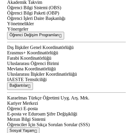
Akademik Takvim
Öğrenci Bilgi Sistemi (OBS)
Öğrenci Bilgi Paketi (OBP)
Öğrenci İşleri Daire Başkanlığı
Yönetmelikler
Yönergeler
Öğrenci Değişim Programları
Dış İlişkiler Genel Koordinatörlüğü
Erasmus+ Koordinatörlüğü
Farabi Koordinatörlüğü
Uluslararası Öğrenci Birimi
Mevlana Koordinatörlüğü
Uluslararası İlişkiler Koordinatörlüğü
IAESTE Temsilciliği
Bağlantılar
Karaelmas Türkçe Öğretimi Uyg. Arş. Mrk.
Kariyer Merkezi
Öğrenci E-posta
E-posta ve Eduroam Şifre Değişikliği
Mezun Bilgi Sistemi
Öğrenciler İçin Sıkça Sorulan Sorular (SSS)
Sosyal Yaşam