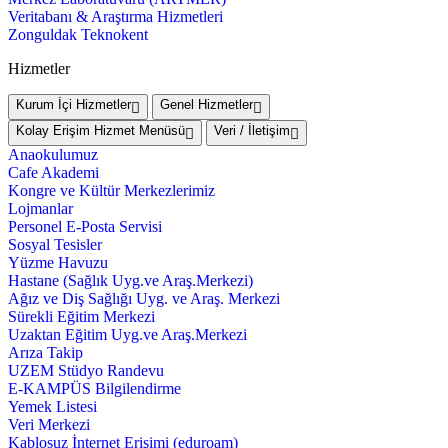
Veritabanı & Araştırma Hizmetleri
Zonguldak Teknokent
Hizmetler
Kurum İçi Hizmetler
Genel Hizmetler
Kolay Erişim Hizmet Menüsü
Veri / İletişim
Anaokulumuz
Cafe Akademi
Kongre ve Kültür Merkezlerimiz
Lojmanlar
Personel E-Posta Servisi
Sosyal Tesisler
Yüzme Havuzu
Hastane (Sağlık Uyg.ve Araş.Merkezi)
Ağız ve Diş Sağlığı Uyg. ve Araş. Merkezi
Sürekli Eğitim Merkezi
Uzaktan Eğitim Uyg.ve Araş.Merkezi
Arıza Takip
UZEM Stüdyo Randevu
E-KAMPÜS Bilgilendirme
Yemek Listesi
Veri Merkezi
Kablosuz İnternet Erişimi (eduroam)