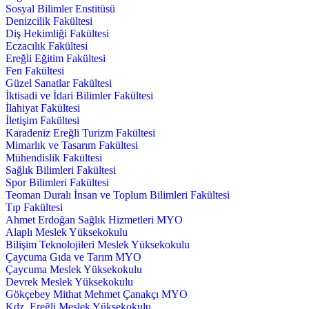
Sosyal Bilimler Enstitüsü
Denizcilik Fakültesi
Diş Hekimliği Fakültesi
Eczacılık Fakültesi
Ereğli Eğitim Fakültesi
Fen Fakültesi
Güzel Sanatlar Fakültesi
İktisadi ve İdari Bilimler Fakültesi
İlahiyat Fakültesi
İletişim Fakültesi
Karadeniz Ereğli Turizm Fakültesi
Mimarlık ve Tasarım Fakültesi
Mühendislik Fakültesi
Sağlık Bilimleri Fakültesi
Spor Bilimleri Fakültesi
Teoman Duralı İnsan ve Toplum Bilimleri Fakültesi
Tıp Fakültesi
Ahmet Erdoğan Sağlık Hizmetleri MYO
Alaplı Meslek Yüksekokulu
Bilişim Teknolojileri Meslek Yüksekokulu
Çaycuma Gıda ve Tarım MYO
Çaycuma Meslek Yüksekokulu
Devrek Meslek Yüksekokulu
Gökçebey Mithat Mehmet Çanakçı MYO
Kdz. Ereğli Meslek Yüksekokulu