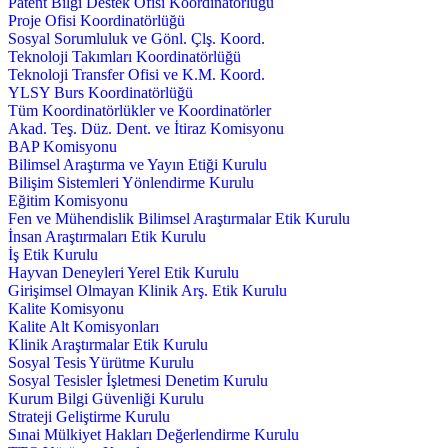
Patent Bilgi Destek Ofisi Koordinatörlüğü
Proje Ofisi Koordinatörlüğü
Sosyal Sorumluluk ve Gönl. Çlş. Koord.
Teknoloji Takımları Koordinatörlüğü
Teknoloji Transfer Ofisi ve K.M. Koord.
YLSY Burs Koordinatörlüğü
Tüm Koordinatörlükler ve Koordinatörler
Akad. Teş. Düz. Dent. ve İtiraz Komisyonu
BAP Komisyonu
Bilimsel Araştırma ve Yayın Etiği Kurulu
Bilişim Sistemleri Yönlendirme Kurulu
Eğitim Komisyonu
Fen ve Mühendislik Bilimsel Araştırmalar Etik Kurulu
İnsan Araştırmaları Etik Kurulu
İş Etik Kurulu
Hayvan Deneyleri Yerel Etik Kurulu
Girişimsel Olmayan Klinik Arş. Etik Kurulu
Kalite Komisyonu
Kalite Alt Komisyonları
Klinik Araştırmalar Etik Kurulu
Sosyal Tesis Yürütme Kurulu
Sosyal Tesisler İşletmesi Denetim Kurulu
Kurum Bilgi Güvenliği Kurulu
Strateji Geliştirme Kurulu
Sınai Mülkiyet Hakları Değerlendirme Kurulu