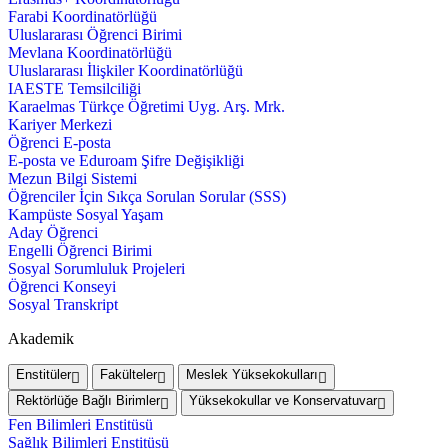
Farabi Koordinatörlüğü
Uluslararası Öğrenci Birimi
Mevlana Koordinatörlüğü
Uluslararası İlişkiler Koordinatörlüğü
IAESTE Temsilciliği
Karaelmas Türkçe Öğretimi Uyg. Arş. Mrk.
Kariyer Merkezi
Öğrenci E-posta
E-posta ve Eduroam Şifre Değişikliği
Mezun Bilgi Sistemi
Öğrenciler İçin Sıkça Sorulan Sorular (SSS)
Kampüste Sosyal Yaşam
Aday Öğrenci
Engelli Öğrenci Birimi
Sosyal Sorumluluk Projeleri
Öğrenci Konseyi
Sosyal Transkript
Akademik
Enstitüler
Fakülteler
Meslek Yüksekokulları
Rektörlüğe Bağlı Birimler
Yüksekokullar ve Konservatuvar
Fen Bilimleri Enstitüsü
Sağlık Bilimleri Enstitüsü