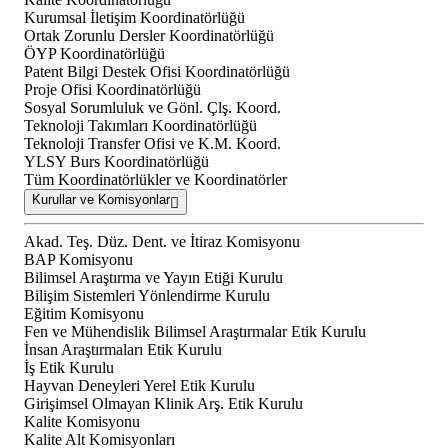
Kurumsal İletişim Koordinatörlüğü
Ortak Zorunlu Dersler Koordinatörlüğü
ÖYP Koordinatörlüğü
Patent Bilgi Destek Ofisi Koordinatörlüğü
Proje Ofisi Koordinatörlüğü
Sosyal Sorumluluk ve Gönl. Çlş. Koord.
Teknoloji Takımları Koordinatörlüğü
Teknoloji Transfer Ofisi ve K.M. Koord.
YLSY Burs Koordinatörlüğü
Tüm Koordinatörlükler ve Koordinatörler
Kurullar ve Komisyonlar
Akad. Teş. Düz. Dent. ve İtiraz Komisyonu
BAP Komisyonu
Bilimsel Araştırma ve Yayın Etiği Kurulu
Bilişim Sistemleri Yönlendirme Kurulu
Eğitim Komisyonu
Fen ve Mühendislik Bilimsel Araştırmalar Etik Kurulu
İnsan Araştırmaları Etik Kurulu
İş Etik Kurulu
Hayvan Deneyleri Yerel Etik Kurulu
Girişimsel Olmayan Klinik Arş. Etik Kurulu
Kalite Komisyonu
Kalite Alt Komisyonları