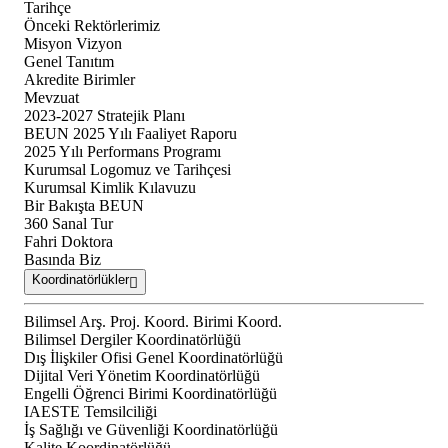
Tarihçe
Önceki Rektörlerimiz
Misyon Vizyon
Genel Tanıtım
Akredite Birimler
Mevzuat
2023-2027 Stratejik Planı
BEUN 2025 Yılı Faaliyet Raporu
2025 Yılı Performans Programı
Kurumsal Logomuz ve Tarihçesi
Kurumsal Kimlik Kılavuzu
Bir Bakışta BEUN
360 Sanal Tur
Fahri Doktora
Basında Biz
Koordinatörlükler
Bilimsel Arş. Proj. Koord. Birimi Koord.
Bilimsel Dergiler Koordinatörlüğü
Dış İlişkiler Ofisi Genel Koordinatörlüğü
Dijital Veri Yönetim Koordinatörlüğü
Engelli Öğrenci Birimi Koordinatörlüğü
IAESTE Temsilciliği
İş Sağlığı ve Güvenliği Koordinatörlüğü
Kalite Koordinatörlüğü