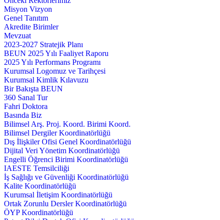
Önceki Rektörlerimiz
Misyon Vizyon
Genel Tanıtım
Akredite Birimler
Mevzuat
2023-2027 Stratejik Planı
BEUN 2025 Yılı Faaliyet Raporu
2025 Yılı Performans Programı
Kurumsal Logomuz ve Tarihçesi
Kurumsal Kimlik Kılavuzu
Bir Bakışta BEUN
360 Sanal Tur
Fahri Doktora
Basında Biz
Bilimsel Arş. Proj. Koord. Birimi Koord.
Bilimsel Dergiler Koordinatörlüğü
Dış İlişkiler Ofisi Genel Koordinatörlüğü
Dijital Veri Yönetim Koordinatörlüğü
Engelli Öğrenci Birimi Koordinatörlüğü
IAESTE Temsilciliği
İş Sağlığı ve Güvenliği Koordinatörlüğü
Kalite Koordinatörlüğü
Kurumsal İletişim Koordinatörlüğü
Ortak Zorunlu Dersler Koordinatörlüğü
ÖYP Koordinatörlüğü