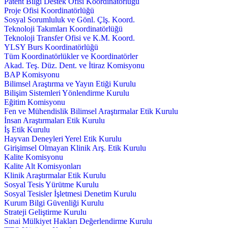
Patent Bilgi Destek Ofisi Koordinatörlüğü
Proje Ofisi Koordinatörlüğü
Sosyal Sorumluluk ve Gönl. Çlş. Koord.
Teknoloji Takımları Koordinatörlüğü
Teknoloji Transfer Ofisi ve K.M. Koord.
YLSY Burs Koordinatörlüğü
Tüm Koordinatörlükler ve Koordinatörler
Akad. Teş. Düz. Dent. ve İtiraz Komisyonu
BAP Komisyonu
Bilimsel Araştırma ve Yayın Etiği Kurulu
Bilişim Sistemleri Yönlendirme Kurulu
Eğitim Komisyonu
Fen ve Mühendislik Bilimsel Araştırmalar Etik Kurulu
İnsan Araştırmaları Etik Kurulu
İş Etik Kurulu
Hayvan Deneyleri Yerel Etik Kurulu
Girişimsel Olmayan Klinik Arş. Etik Kurulu
Kalite Komisyonu
Kalite Alt Komisyonları
Klinik Araştırmalar Etik Kurulu
Sosyal Tesis Yürütme Kurulu
Sosyal Tesisler İşletmesi Denetim Kurulu
Kurum Bilgi Güvenliği Kurulu
Strateji Geliştirme Kurulu
Sınai Mülkiyet Hakları Değerlendirme Kurulu