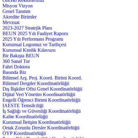
Önceki Rektörlerimiz
Misyon Vizyon
Genel Tanıtım
Akredite Birimler
Mevzuat
2023-2027 Stratejik Planı
BEUN 2025 Yılı Faaliyet Raporu
2025 Yılı Performans Programı
Kurumsal Logomuz ve Tarihçesi
Kurumsal Kimlik Kılavuzu
Bir Bakışta BEUN
360 Sanal Tur
Fahri Doktora
Basında Biz
Bilimsel Arş. Proj. Koord. Birimi Koord.
Bilimsel Dergiler Koordinatörlüğü
Dış İlişkiler Ofisi Genel Koordinatörlüğü
Dijital Veri Yönetim Koordinatörlüğü
Engelli Öğrenci Birimi Koordinatörlüğü
IAESTE Temsilciliği
İş Sağlığı ve Güvenliği Koordinatörlüğü
Kalite Koordinatörlüğü
Kurumsal İletişim Koordinatörlüğü
Ortak Zorunlu Dersler Koordinatörlüğü
ÖYP Koordinatörlüğü