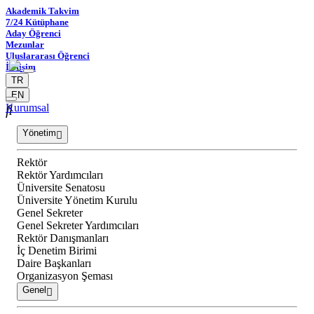
Akademik Takvim
7/24 Kütüphane
Aday Öğrenci
Mezunlar
Uluslararası Öğrenci
İletişim
TR
EN
Kurumsal
Yönetim
Rektör
Rektör Yardımcıları
Üniversite Senatosu
Üniversite Yönetim Kurulu
Genel Sekreter
Genel Sekreter Yardımcıları
Rektör Danışmanları
İç Denetim Birimi
Daire Başkanları
Organizasyon Şeması
Genel