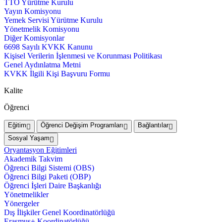
TTO Yürütme Kurulu
Yayın Komisyonu
Yemek Servisi Yürütme Kurulu
Yönetmelik Komisyonu
Diğer Komisyonlar
6698 Sayılı KVKK Kanunu
Kişisel Verilerin İşlenmesi ve Korunması Politikası
Genel Aydınlatma Metni
KVKK İlgili Kişi Başvuru Formu
Kalite
Öğrenci
Eğitim
Öğrenci Değişim Programları
Bağlantılar
Sosyal Yaşam
Oryantasyon Eğitimleri
Akademik Takvim
Öğrenci Bilgi Sistemi (OBS)
Öğrenci Bilgi Paketi (OBP)
Öğrenci İşleri Daire Başkanlığı
Yönetmelikler
Yönergeler
Dış İlişkiler Genel Koordinatörlüğü
Erasmus+ Koordinatörlüğü