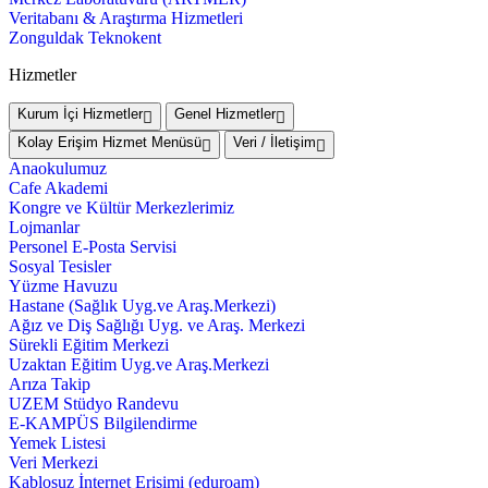
Veritabanı & Araştırma Hizmetleri
Zonguldak Teknokent
Hizmetler
Kurum İçi Hizmetler
Genel Hizmetler
Kolay Erişim Hizmet Menüsü
Veri / İletişim
Anaokulumuz
Cafe Akademi
Kongre ve Kültür Merkezlerimiz
Lojmanlar
Personel E-Posta Servisi
Sosyal Tesisler
Yüzme Havuzu
Hastane (Sağlık Uyg.ve Araş.Merkezi)
Ağız ve Diş Sağlığı Uyg. ve Araş. Merkezi
Sürekli Eğitim Merkezi
Uzaktan Eğitim Uyg.ve Araş.Merkezi
Arıza Takip
UZEM Stüdyo Randevu
E-KAMPÜS Bilgilendirme
Yemek Listesi
Veri Merkezi
Kablosuz İnternet Erişimi (eduroam)