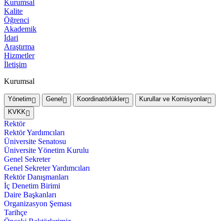
Kurumsal
Kalite
Öğrenci
Akademik
İdari
Araştırma
Hizmetler
İletişim
Kurumsal
Yönetim
Genel
Koordinatörlükler
Kurullar ve Komisyonlar
KVKK
Rektör
Rektör Yardımcıları
Üniversite Senatosu
Üniversite Yönetim Kurulu
Genel Sekreter
Genel Sekreter Yardımcıları
Rektör Danışmanları
İç Denetim Birimi
Daire Başkanları
Organizasyon Şeması
Tarihçe