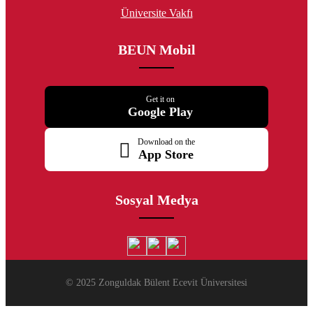
Üniversite Vakfı
BEUN Mobil
Get it on
Google Play
Download on the
App Store
Sosyal Medya
© 2025 Zonguldak Bülent Ecevit Üniversitesi