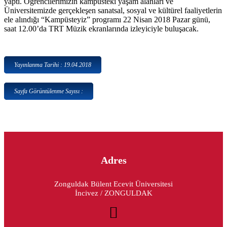
yaptı. Öğrencilerimizin kampüsteki yaşam alanları ve
Üniversitemizde gerçekleşen sanatsal, sosyal ve kültürel faaliyetlerin
ele alındığı “Kampüsteyiz” programı 22 Nisan 2018 Pazar günü,
saat 12.00’da TRT Müzik ekranlarında izleyiciyle buluşacak.
Yayınlanma Tarihi : 19.04.2018
Sayfa Görüntülenme Sayısı :
Adres
Zonguldak Bülent Ecevit Üniversitesi
İncivez / ZONGULDAK