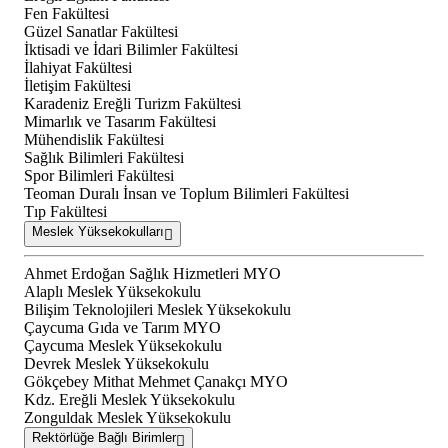
Fen Fakültesi
Güzel Sanatlar Fakültesi
İktisadi ve İdari Bilimler Fakültesi
İlahiyat Fakültesi
İletişim Fakültesi
Karadeniz Ereğli Turizm Fakültesi
Mimarlık ve Tasarım Fakültesi
Mühendislik Fakültesi
Sağlık Bilimleri Fakültesi
Spor Bilimleri Fakültesi
Teoman Duralı İnsan ve Toplum Bilimleri Fakültesi
Tıp Fakültesi
Meslek Yüksekokulları
Ahmet Erdoğan Sağlık Hizmetleri MYO
Alaplı Meslek Yüksekokulu
Bilişim Teknolojileri Meslek Yüksekokulu
Çaycuma Gıda ve Tarım MYO
Çaycuma Meslek Yüksekokulu
Devrek Meslek Yüksekokulu
Gökçebey Mithat Mehmet Çanakçı MYO
Kdz. Ereğli Meslek Yüksekokulu
Zonguldak Meslek Yüksekokulu
Rektörlüğe Bağlı Birimler