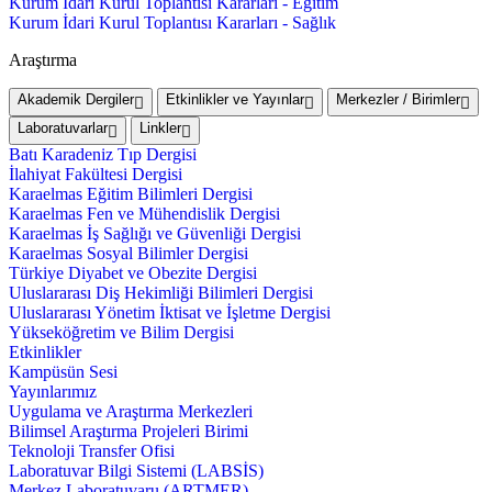
Kurum İdari Kurul Toplantısı Kararları - Eğitim
Kurum İdari Kurul Toplantısı Kararları - Sağlık
Araştırma
Akademik Dergiler
Etkinlikler ve Yayınlar
Merkezler / Birimler
Laboratuvarlar
Linkler
Batı Karadeniz Tıp Dergisi
İlahiyat Fakültesi Dergisi
Karaelmas Eğitim Bilimleri Dergisi
Karaelmas Fen ve Mühendislik Dergisi
Karaelmas İş Sağlığı ve Güvenliği Dergisi
Karaelmas Sosyal Bilimler Dergisi
Türkiye Diyabet ve Obezite Dergisi
Uluslararası Diş Hekimliği Bilimleri Dergisi
Uluslararası Yönetim İktisat ve İşletme Dergisi
Yükseköğretim ve Bilim Dergisi
Etkinlikler
Kampüsün Sesi
Yayınlarımız
Uygulama ve Araştırma Merkezleri
Bilimsel Araştırma Projeleri Birimi
Teknoloji Transfer Ofisi
Laboratuvar Bilgi Sistemi (LABSİS)
Merkez Laboratuvaru (ARTMER)