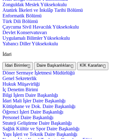
Zonguldak Meslek Yüksekokulu
Atatürk İlkeleri ve İnkılâp Tarihi Bölümü
Enformatik Bölümü
Türk Dili Bölümü
Çaycuma Sivil Havacılık Yüksekokulu
Devlet Konservatuvarı
Uygulamalı Bilimler Yüksekokulu
Yabancı Diller Yüksekokulu
İdari
İdari Birimler
Daire Başkanlıkları
KİK Kararları
Döner Sermaye İşletmesi Müdürlüğü
Genel Sekreterlik
Hukuk Müşavirliği
İç Denetim Birimi
Bilgi İşlem Daire Başkanlığı
İdari Mali İşler Daire Başkanlığı
Kütüphane ve Dok. Daire Başkanlığı
Öğrenci İşleri Daire Başkanlığı
Personel Daire Başkanlığı
Strateji Geliştirme Daire Başkanlığı
Sağlık Kültür ve Spor Daire Başkanlığı
Yapı İşleri ve Teknik Daire Başkanlığı