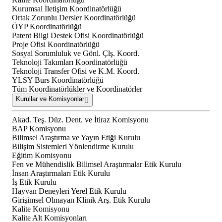
Kurumsal İletişim Koordinatörlüğü
Ortak Zorunlu Dersler Koordinatörlüğü
ÖYP Koordinatörlüğü
Patent Bilgi Destek Ofisi Koordinatörlüğü
Proje Ofisi Koordinatörlüğü
Sosyal Sorumluluk ve Gönl. Çlş. Koord.
Teknoloji Takımları Koordinatörlüğü
Teknoloji Transfer Ofisi ve K.M. Koord.
YLSY Burs Koordinatörlüğü
Tüm Koordinatörlükler ve Koordinatörler
Kurullar ve Komisyonlar
Akad. Teş. Düz. Dent. ve İtiraz Komisyonu
BAP Komisyonu
Bilimsel Araştırma ve Yayın Etiği Kurulu
Bilişim Sistemleri Yönlendirme Kurulu
Eğitim Komisyonu
Fen ve Mühendislik Bilimsel Araştırmalar Etik Kurulu
İnsan Araştırmaları Etik Kurulu
İş Etik Kurulu
Hayvan Deneyleri Yerel Etik Kurulu
Girişimsel Olmayan Klinik Arş. Etik Kurulu
Kalite Komisyonu
Kalite Alt Komisyonları