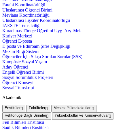
Farabi Koordinatörlüğü
Uluslararası Öğrenci Birimi
Mevlana Koordinatörlüğü
Uluslararası İlişkiler Koordinatörlüğü
IAESTE Temsilciliği
Karaelmas Türkçe Öğretimi Uyg. Arş. Mrk.
Kariyer Merkezi
Öğrenci E-posta
E-posta ve Eduroam Şifre Değişikliği
Mezun Bilgi Sistemi
Öğrenciler İçin Sıkça Sorulan Sorular (SSS)
Kampüste Sosyal Yaşam
Aday Öğrenci
Engelli Öğrenci Birimi
Sosyal Sorumluluk Projeleri
Öğrenci Konseyi
Sosyal Transkript
Akademik
Enstitüler
Fakülteler
Meslek Yüksekokulları
Rektörlüğe Bağlı Birimler
Yüksekokullar ve Konservatuvar
Fen Bilimleri Enstitüsü
Sağlık Bilimleri Enstitüsü