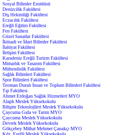
Sosyal Bilimler Enstitüsü
Denizcilik Fakültesi
Diş Hekimliği Fakültesi
Eczacılık Fakültesi
Ereğli Eğitim Fakültesi
Fen Fakültesi
Güzel Sanatlar Fakültesi
İktisadi ve İdari Bilimler Fakültesi
İlahiyat Fakültesi
İletişim Fakültesi
Karadeniz Ereğli Turizm Fakültesi
Mimarlık ve Tasarım Fakültesi
Mühendislik Fakültesi
Sağlık Bilimleri Fakültesi
Spor Bilimleri Fakültesi
Teoman Duralı İnsan ve Toplum Bilimleri Fakültesi
Tıp Fakültesi
Ahmet Erdoğan Sağlık Hizmetleri MYO
Alaplı Meslek Yüksekokulu
Bilişim Teknolojileri Meslek Yüksekokulu
Çaycuma Gıda ve Tarım MYO
Çaycuma Meslek Yüksekokulu
Devrek Meslek Yüksekokulu
Gökçebey Mithat Mehmet Çanakçı MYO
Kdz. Ereğli Meslek Yüksekokulu