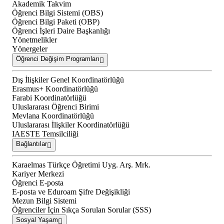
Akademik Takvim
Öğrenci Bilgi Sistemi (OBS)
Öğrenci Bilgi Paketi (OBP)
Öğrenci İşleri Daire Başkanlığı
Yönetmelikler
Yönergeler
Öğrenci Değişim Programları
Dış İlişkiler Genel Koordinatörlüğü
Erasmus+ Koordinatörlüğü
Farabi Koordinatörlüğü
Uluslararası Öğrenci Birimi
Mevlana Koordinatörlüğü
Uluslararası İlişkiler Koordinatörlüğü
IAESTE Temsilciliği
Bağlantılar
Karaelmas Türkçe Öğretimi Uyg. Arş. Mrk.
Kariyer Merkezi
Öğrenci E-posta
E-posta ve Eduroam Şifre Değişikliği
Mezun Bilgi Sistemi
Öğrenciler İçin Sıkça Sorulan Sorular (SSS)
Sosyal Yaşam