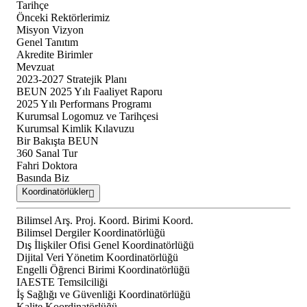
Tarihçe
Önceki Rektörlerimiz
Misyon Vizyon
Genel Tanıtım
Akredite Birimler
Mevzuat
2023-2027 Stratejik Planı
BEUN 2025 Yılı Faaliyet Raporu
2025 Yılı Performans Programı
Kurumsal Logomuz ve Tarihçesi
Kurumsal Kimlik Kılavuzu
Bir Bakışta BEUN
360 Sanal Tur
Fahri Doktora
Basında Biz
Koordinatörlükler
Bilimsel Arş. Proj. Koord. Birimi Koord.
Bilimsel Dergiler Koordinatörlüğü
Dış İlişkiler Ofisi Genel Koordinatörlüğü
Dijital Veri Yönetim Koordinatörlüğü
Engelli Öğrenci Birimi Koordinatörlüğü
IAESTE Temsilciliği
İş Sağlığı ve Güvenliği Koordinatörlüğü
Kalite Koordinatörlüğü