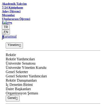
Akademik Takvim
7/24 Kütüphane
Aday Öğrenci
Mezunlar
Uluslararası Öğrenci
İletişim
TR
EN
Kurumsal
Yönetim
Rektör
Rektör Yardımcıları
Üniversite Senatosu
Üniversite Yönetim Kurulu
Genel Sekreter
Genel Sekreter Yardımcıları
Rektör Danışmanları
İç Denetim Birimi
Daire Başkanları
Organizasyon Şeması
Genel