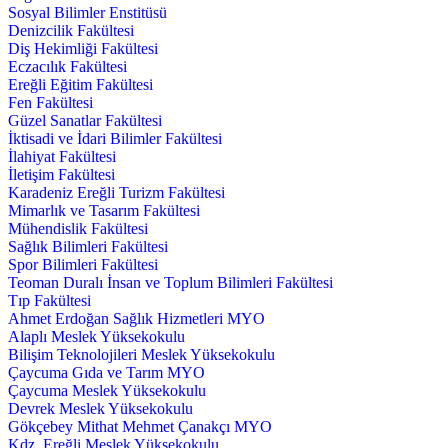
Sosyal Bilimler Enstitüsü
Denizcilik Fakültesi
Diş Hekimliği Fakültesi
Eczacılık Fakültesi
Ereğli Eğitim Fakültesi
Fen Fakültesi
Güzel Sanatlar Fakültesi
İktisadi ve İdari Bilimler Fakültesi
İlahiyat Fakültesi
İletişim Fakültesi
Karadeniz Ereğli Turizm Fakültesi
Mimarlık ve Tasarım Fakültesi
Mühendislik Fakültesi
Sağlık Bilimleri Fakültesi
Spor Bilimleri Fakültesi
Teoman Duralı İnsan ve Toplum Bilimleri Fakültesi
Tıp Fakültesi
Ahmet Erdoğan Sağlık Hizmetleri MYO
Alaplı Meslek Yüksekokulu
Bilişim Teknolojileri Meslek Yüksekokulu
Çaycuma Gıda ve Tarım MYO
Çaycuma Meslek Yüksekokulu
Devrek Meslek Yüksekokulu
Gökçebey Mithat Mehmet Çanakçı MYO
Kdz. Ereğli Meslek Yüksekokulu