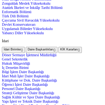
Zonguldak Meslek Yüksekokulu
Atatürk İlkeleri ve İnkılâp Tarihi Bölümü
Enformatik Bölümü
Türk Dili Bölümü
Çaycuma Sivil Havacılık Yüksekokulu
Devlet Konservatuvarı
Uygulamalı Bilimler Yüksekokulu
Yabancı Diller Yüksekokulu
İdari
İdari Birimler
Daire Başkanlıkları
KİK Kararları
Döner Sermaye İşletmesi Müdürlüğü
Genel Sekreterlik
Hukuk Müşavirliği
İç Denetim Birimi
Bilgi İşlem Daire Başkanlığı
İdari Mali İşler Daire Başkanlığı
Kütüphane ve Dok. Daire Başkanlığı
Öğrenci İşleri Daire Başkanlığı
Personel Daire Başkanlığı
Strateji Geliştirme Daire Başkanlığı
Sağlık Kültür ve Spor Daire Başkanlığı
Yapı İşleri ve Teknik Daire Başkanlığı