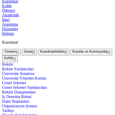
Kurumsal
Kalite
Öğrenci
Akademik
İdari
Araştırma
Hizmetler
İletişim
Kurumsal
Yönetim
Genel
Koordinatörlükler
Kurullar ve Komisyonlar
KVKK
Rektör
Rektör Yardımcıları
Üniversite Senatosu
Üniversite Yönetim Kurulu
Genel Sekreter
Genel Sekreter Yardımcıları
Rektör Danışmanları
İç Denetim Birimi
Daire Başkanları
Organizasyon Şeması
Tarihçe