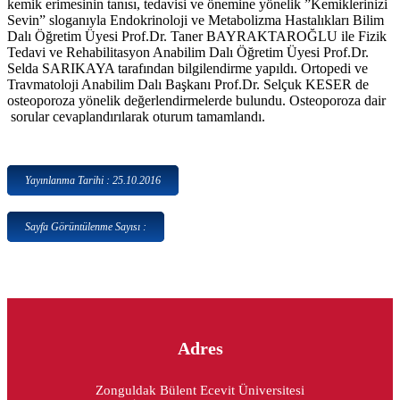
kemik erimesinin tanısı, tedavisi ve önemine yönelik ”Kemiklerinizi
Sevin” sloganıyla Endokrinoloji ve Metabolizma Hastalıkları Bilim
Dalı Öğretim Üyesi Prof.Dr. Taner BAYRAKTAROĞLU ile Fizik
Tedavi ve Rehabilitasyon Anabilim Dalı Öğretim Üyesi Prof.Dr.
Selda SARIKAYA tarafından bilgilendirme yapıldı. Ortopedi ve
Travmatoloji Anabilim Dalı Başkanı Prof.Dr. Selçuk KESER de
osteoporoza yönelik değerlendirmelerde bulundu. Osteoporoza dair
sorular cevaplandırılarak oturum tamamlandı.
Yayınlanma Tarihi : 25.10.2016
Sayfa Görüntülenme Sayısı :
Adres
Zonguldak Bülent Ecevit Üniversitesi