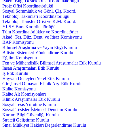
Patent Bilgi Destek Ofisi Koordinatörlüğü
Proje Ofisi Koordinatörlüğü
Sosyal Sorumluluk ve Gönl. Çlş. Koord.
Teknoloji Takımları Koordinatörlüğü
Teknoloji Transfer Ofisi ve K.M. Koord.
YLSY Burs Koordinatörlüğü
Tüm Koordinatörlükler ve Koordinatörler
Akad. Teş. Düz. Dent. ve İtiraz Komisyonu
BAP Komisyonu
Bilimsel Araştırma ve Yayın Etiği Kurulu
Bilişim Sistemleri Yönlendirme Kurulu
Eğitim Komisyonu
Fen ve Mühendislik Bilimsel Araştırmalar Etik Kurulu
İnsan Araştırmaları Etik Kurulu
İş Etik Kurulu
Hayvan Deneyleri Yerel Etik Kurulu
Girişimsel Olmayan Klinik Arş. Etik Kurulu
Kalite Komisyonu
Kalite Alt Komisyonları
Klinik Araştırmalar Etik Kurulu
Sosyal Tesis Yürütme Kurulu
Sosyal Tesisler İşletmesi Denetim Kurulu
Kurum Bilgi Güvenliği Kurulu
Strateji Geliştirme Kurulu
Sınai Mülkiyet Hakları Değerlendirme Kurulu