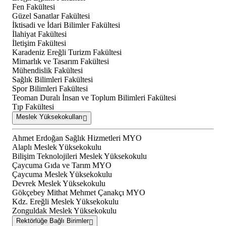
Fen Fakültesi
Güzel Sanatlar Fakültesi
İktisadi ve İdari Bilimler Fakültesi
İlahiyat Fakültesi
İletişim Fakültesi
Karadeniz Ereğli Turizm Fakültesi
Mimarlık ve Tasarım Fakültesi
Mühendislik Fakültesi
Sağlık Bilimleri Fakültesi
Spor Bilimleri Fakültesi
Teoman Duralı İnsan ve Toplum Bilimleri Fakültesi
Tıp Fakültesi
Meslek Yüksekokulları
Ahmet Erdoğan Sağlık Hizmetleri MYO
Alaplı Meslek Yüksekokulu
Bilişim Teknolojileri Meslek Yüksekokulu
Çaycuma Gıda ve Tarım MYO
Çaycuma Meslek Yüksekokulu
Devrek Meslek Yüksekokulu
Gökçebey Mithat Mehmet Çanakçı MYO
Kdz. Ereğli Meslek Yüksekokulu
Zonguldak Meslek Yüksekokulu
Rektörlüğe Bağlı Birimler