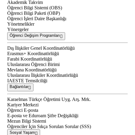
Akademik Takvim
Öğrenci Bilgi Sistemi (OBS)
Öğrenci Bilgi Paketi (OBP)
Öğrenci İşleri Daire Başkanlığı
Yönetmelikler
Yönergeler
Öğrenci Değişim Programları
Dış İlişkiler Genel Koordinatörlüğü
Erasmus+ Koordinatörlüğü
Farabi Koordinatörlüğü
Uluslararası Öğrenci Birimi
Mevlana Koordinatörlüğü
Uluslararası İlişkiler Koordinatörlüğü
IAESTE Temsilciliği
Bağlantılar
Karaelmas Türkçe Öğretimi Uyg. Arş. Mrk.
Kariyer Merkezi
Öğrenci E-posta
E-posta ve Eduroam Şifre Değişikliği
Mezun Bilgi Sistemi
Öğrenciler İçin Sıkça Sorulan Sorular (SSS)
Sosyal Yaşam