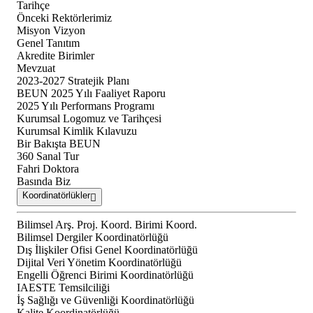
Tarihçe
Önceki Rektörlerimiz
Misyon Vizyon
Genel Tanıtım
Akredite Birimler
Mevzuat
2023-2027 Stratejik Planı
BEUN 2025 Yılı Faaliyet Raporu
2025 Yılı Performans Programı
Kurumsal Logomuz ve Tarihçesi
Kurumsal Kimlik Kılavuzu
Bir Bakışta BEUN
360 Sanal Tur
Fahri Doktora
Basında Biz
Koordinatörlükler
Bilimsel Arş. Proj. Koord. Birimi Koord.
Bilimsel Dergiler Koordinatörlüğü
Dış İlişkiler Ofisi Genel Koordinatörlüğü
Dijital Veri Yönetim Koordinatörlüğü
Engelli Öğrenci Birimi Koordinatörlüğü
IAESTE Temsilciliği
İş Sağlığı ve Güvenliği Koordinatörlüğü
Kalite Koordinatörlüğü