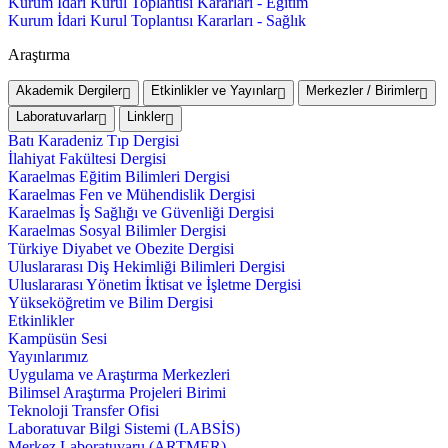
Kurum İdari Kurul Toplantısı Kararları - Eğitim
Kurum İdari Kurul Toplantısı Kararları - Sağlık
Araştırma
Akademik Dergiler
Etkinlikler ve Yayınlar
Merkezler / Birimler
Laboratuvarlar
Linkler
Batı Karadeniz Tıp Dergisi
İlahiyat Fakültesi Dergisi
Karaelmas Eğitim Bilimleri Dergisi
Karaelmas Fen ve Mühendislik Dergisi
Karaelmas İş Sağlığı ve Güvenliği Dergisi
Karaelmas Sosyal Bilimler Dergisi
Türkiye Diyabet ve Obezite Dergisi
Uluslararası Diş Hekimliği Bilimleri Dergisi
Uluslararası Yönetim İktisat ve İşletme Dergisi
Yükseköğretim ve Bilim Dergisi
Etkinlikler
Kampüsün Sesi
Yayınlarımız
Uygulama ve Araştırma Merkezleri
Bilimsel Araştırma Projeleri Birimi
Teknoloji Transfer Ofisi
Laboratuvar Bilgi Sistemi (LABSİS)
Merkez Laboratuvaru (ARTMER)