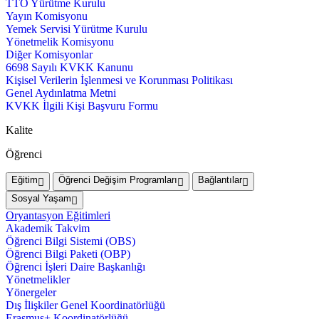
TTO Yürütme Kurulu
Yayın Komisyonu
Yemek Servisi Yürütme Kurulu
Yönetmelik Komisyonu
Diğer Komisyonlar
6698 Sayılı KVKK Kanunu
Kişisel Verilerin İşlenmesi ve Korunması Politikası
Genel Aydınlatma Metni
KVKK İlgili Kişi Başvuru Formu
Kalite
Öğrenci
Eğitim
Öğrenci Değişim Programları
Bağlantılar
Sosyal Yaşam
Oryantasyon Eğitimleri
Akademik Takvim
Öğrenci Bilgi Sistemi (OBS)
Öğrenci Bilgi Paketi (OBP)
Öğrenci İşleri Daire Başkanlığı
Yönetmelikler
Yönergeler
Dış İlişkiler Genel Koordinatörlüğü
Erasmus+ Koordinatörlüğü