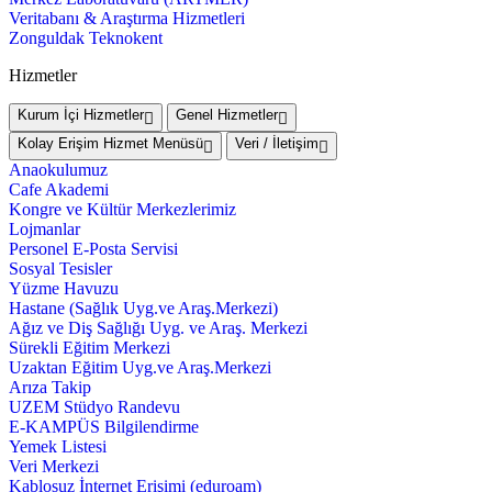
Veritabanı & Araştırma Hizmetleri
Zonguldak Teknokent
Hizmetler
Kurum İçi Hizmetler
Genel Hizmetler
Kolay Erişim Hizmet Menüsü
Veri / İletişim
Anaokulumuz
Cafe Akademi
Kongre ve Kültür Merkezlerimiz
Lojmanlar
Personel E-Posta Servisi
Sosyal Tesisler
Yüzme Havuzu
Hastane (Sağlık Uyg.ve Araş.Merkezi)
Ağız ve Diş Sağlığı Uyg. ve Araş. Merkezi
Sürekli Eğitim Merkezi
Uzaktan Eğitim Uyg.ve Araş.Merkezi
Arıza Takip
UZEM Stüdyo Randevu
E-KAMPÜS Bilgilendirme
Yemek Listesi
Veri Merkezi
Kablosuz İnternet Erişimi (eduroam)