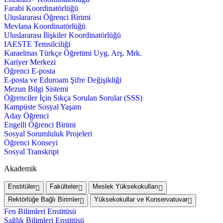
Farabi Koordinatörlüğü
Uluslararası Öğrenci Birimi
Mevlana Koordinatörlüğü
Uluslararası İlişkiler Koordinatörlüğü
IAESTE Temsilciliği
Karaelmas Türkçe Öğretimi Uyg. Arş. Mrk.
Kariyer Merkezi
Öğrenci E-posta
E-posta ve Eduroam Şifre Değişikliği
Mezun Bilgi Sistemi
Öğrenciler İçin Sıkça Sorulan Sorular (SSS)
Kampüste Sosyal Yaşam
Aday Öğrenci
Engelli Öğrenci Birimi
Sosyal Sorumluluk Projeleri
Öğrenci Konseyi
Sosyal Transkript
Akademik
Enstitüler
Fakülteler
Meslek Yüksekokulları
Rektörlüğe Bağlı Birimler
Yüksekokullar ve Konservatuvar
Fen Bilimleri Enstitüsü
Sağlık Bilimleri Enstitüsü