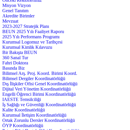
Önceki Rektörlerimiz
Misyon Vizyon
Genel Tanıtım
Akredite Birimler
Mevzuat
2023-2027 Stratejik Planı
BEUN 2025 Yılı Faaliyet Raporu
2025 Yılı Performans Programı
Kurumsal Logomuz ve Tarihçesi
Kurumsal Kimlik Kılavuzu
Bir Bakışta BEUN
360 Sanal Tur
Fahri Doktora
Basında Biz
Bilimsel Arş. Proj. Koord. Birimi Koord.
Bilimsel Dergiler Koordinatörlüğü
Dış İlişkiler Ofisi Genel Koordinatörlüğü
Dijital Veri Yönetim Koordinatörlüğü
Engelli Öğrenci Birimi Koordinatörlüğü
IAESTE Temsilciliği
İş Sağlığı ve Güvenliği Koordinatörlüğü
Kalite Koordinatörlüğü
Kurumsal İletişim Koordinatörlüğü
Ortak Zorunlu Dersler Koordinatörlüğü
ÖYP Koordinatörlüğü