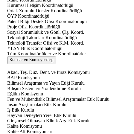
Kurumsal İletişim Koordinatörlüğü
Ortak Zorunlu Dersler Koordinatörlüğü
ÖYP Koordinatörlüğü
Patent Bilgi Destek Ofisi Koordinatörlüğü
Proje Ofisi Koordinatörlüğü
Sosyal Sorumluluk ve Gönl. Çlş. Koord.
Teknoloji Takımları Koordinatörlüğü
Teknoloji Transfer Ofisi ve K.M. Koord.
YLSY Burs Koordinatörlüğü
Tüm Koordinatörlükler ve Koordinatörler
Kurullar ve Komisyonlar
Akad. Teş. Düz. Dent. ve İtiraz Komisyonu
BAP Komisyonu
Bilimsel Araştırma ve Yayın Etiği Kurulu
Bilişim Sistemleri Yönlendirme Kurulu
Eğitim Komisyonu
Fen ve Mühendislik Bilimsel Araştırmalar Etik Kurulu
İnsan Araştırmaları Etik Kurulu
İş Etik Kurulu
Hayvan Deneyleri Yerel Etik Kurulu
Girişimsel Olmayan Klinik Arş. Etik Kurulu
Kalite Komisyonu
Kalite Alt Komisyonları