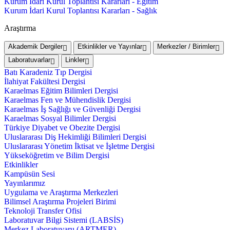
Kurum İdari Kurul Toplantısı Kararları - Eğitim
Kurum İdari Kurul Toplantısı Kararları - Sağlık
Araştırma
Akademik Dergiler
Etkinlikler ve Yayınlar
Merkezler / Birimler
Laboratuvarlar
Linkler
Batı Karadeniz Tıp Dergisi
İlahiyat Fakültesi Dergisi
Karaelmas Eğitim Bilimleri Dergisi
Karaelmas Fen ve Mühendislik Dergisi
Karaelmas İş Sağlığı ve Güvenliği Dergisi
Karaelmas Sosyal Bilimler Dergisi
Türkiye Diyabet ve Obezite Dergisi
Uluslararası Diş Hekimliği Bilimleri Dergisi
Uluslararası Yönetim İktisat ve İşletme Dergisi
Yükseköğretim ve Bilim Dergisi
Etkinlikler
Kampüsün Sesi
Yayınlarımız
Uygulama ve Araştırma Merkezleri
Bilimsel Araştırma Projeleri Birimi
Teknoloji Transfer Ofisi
Laboratuvar Bilgi Sistemi (LABSİS)
Merkez Laboratuvaru (ARTMER)