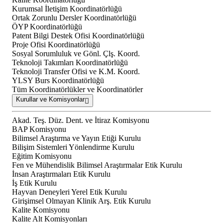
Kurumsal İletişim Koordinatörlüğü
Ortak Zorunlu Dersler Koordinatörlüğü
ÖYP Koordinatörlüğü
Patent Bilgi Destek Ofisi Koordinatörlüğü
Proje Ofisi Koordinatörlüğü
Sosyal Sorumluluk ve Gönl. Çlş. Koord.
Teknoloji Takımları Koordinatörlüğü
Teknoloji Transfer Ofisi ve K.M. Koord.
YLSY Burs Koordinatörlüğü
Tüm Koordinatörlükler ve Koordinatörler
Kurullar ve Komisyonlar
Akad. Teş. Düz. Dent. ve İtiraz Komisyonu
BAP Komisyonu
Bilimsel Araştırma ve Yayın Etiği Kurulu
Bilişim Sistemleri Yönlendirme Kurulu
Eğitim Komisyonu
Fen ve Mühendislik Bilimsel Araştırmalar Etik Kurulu
İnsan Araştırmaları Etik Kurulu
İş Etik Kurulu
Hayvan Deneyleri Yerel Etik Kurulu
Girişimsel Olmayan Klinik Arş. Etik Kurulu
Kalite Komisyonu
Kalite Alt Komisyonları