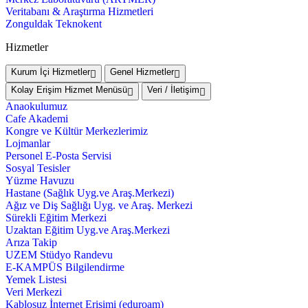
Veritabanı & Araştırma Hizmetleri
Zonguldak Teknokent
Hizmetler
Kurum İçi Hizmetler
Genel Hizmetler
Kolay Erişim Hizmet Menüsü
Veri / İletişim
Anaokulumuz
Cafe Akademi
Kongre ve Kültür Merkezlerimiz
Lojmanlar
Personel E-Posta Servisi
Sosyal Tesisler
Yüzme Havuzu
Hastane (Sağlık Uyg.ve Araş.Merkezi)
Ağız ve Diş Sağlığı Uyg. ve Araş. Merkezi
Sürekli Eğitim Merkezi
Uzaktan Eğitim Uyg.ve Araş.Merkezi
Arıza Takip
UZEM Stüdyo Randevu
E-KAMPÜS Bilgilendirme
Yemek Listesi
Veri Merkezi
Kablosuz İnternet Erişimi (eduroam)