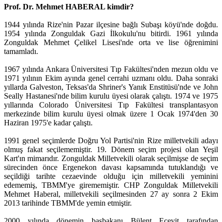
Prof. Dr. Mehmet HABERAL kimdir?
1944 yılında Rize'nin Pazar ilçesine bağlı Subaşı köyü'nde doğdu.
1954 yılında Zonguldak Gazi İlkokulu'nu bitirdi. 1961 yılında
Zonguldak Mehmet Çelikel Lisesi'nde orta ve lise öğrenimini
tamamladı.
1967 yılında Ankara Üniversitesi Tıp Fakültesi'nden mezun oldu ve
1971 yılının Ekim ayında genel cerrahi uzmanı oldu. Daha sonraki
yıllarda Galveston, Teksas'da Shriner's Yanık Enstitüsü'nde ve John
Seally Hastanesi'nde bilim kurulu üyesi olarak çalıştı. 1974 ve 1975
yıllarında Colorado Üniversitesi Tıp Fakültesi transplantasyon
merkezinde bilim kurulu üyesi olmak üzere 1 Ocak 1974'den 30
Haziran 1975'e kadar çalıştı.
1991 genel seçimlerde Doğru Yol Partisi'nin Rize milletvekili adayı
olmuş fakat seçilememiştir. 19. Dönem seçim projesi olan Yeşil
Kart'ın mimarıdır. Zonguldak Milletvekili olarak seçilmişse de seçim
sürecinden önce Ergenekon davası kapsamında tutuklandığı ve
seçildiği tarihte cezaevinde olduğu için milletvekili yeminini
edememiş, TBMM'ye girememiştir. CHP Zonguldak Milletvekili
Mehmet Haberal, milletvekili seçilmesinden 27 ay sonra 2 Ekim
2013 tarihinde TBMM'de yemin etmiştir.
2000 yılında dönemin başbakanı Bülent Ecevit tarafından