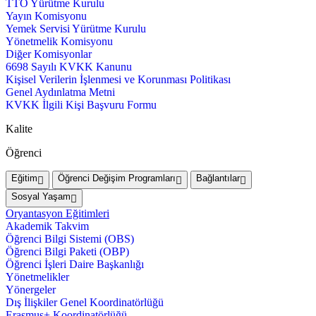
TTO Yürütme Kurulu
Yayın Komisyonu
Yemek Servisi Yürütme Kurulu
Yönetmelik Komisyonu
Diğer Komisyonlar
6698 Sayılı KVKK Kanunu
Kişisel Verilerin İşlenmesi ve Korunması Politikası
Genel Aydınlatma Metni
KVKK İlgili Kişi Başvuru Formu
Kalite
Öğrenci
Eğitim
Öğrenci Değişim Programları
Bağlantılar
Sosyal Yaşam
Oryantasyon Eğitimleri
Akademik Takvim
Öğrenci Bilgi Sistemi (OBS)
Öğrenci Bilgi Paketi (OBP)
Öğrenci İşleri Daire Başkanlığı
Yönetmelikler
Yönergeler
Dış İlişkiler Genel Koordinatörlüğü
Erasmus+ Koordinatörlüğü