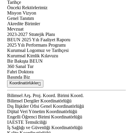
Tarihçe
Önceki Rektörlerimiz
Misyon Vizyon
Genel Tanıtım
Akredite Birimler
Mevzuat
2023-2027 Stratejik Planı
BEUN 2025 Yılı Faaliyet Raporu
2025 Yılı Performans Programı
Kurumsal Logomuz ve Tarihçesi
Kurumsal Kimlik Kılavuzu
Bir Bakışta BEUN
360 Sanal Tur
Fahri Doktora
Basında Biz
Koordinatörlükler
Bilimsel Arş. Proj. Koord. Birimi Koord.
Bilimsel Dergiler Koordinatörlüğü
Dış İlişkiler Ofisi Genel Koordinatörlüğü
Dijital Veri Yönetim Koordinatörlüğü
Engelli Öğrenci Birimi Koordinatörlüğü
IAESTE Temsilciliği
İş Sağlığı ve Güvenliği Koordinatörlüğü
Kalite Koordinatörlüğü