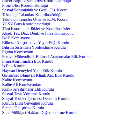
Patent Bilgi Destek Ofisi Koordinatörlüğü
Proje Ofisi Koordinatörlüğü
Sosyal Sorumluluk ve Gönl. Çlş. Koord.
Teknoloji Takımları Koordinatörlüğü
Teknoloji Transfer Ofisi ve K.M. Koord.
YLSY Burs Koordinatörlüğü
Tüm Koordinatörlükler ve Koordinatörler
Akad. Teş. Düz. Dent. ve İtiraz Komisyonu
BAP Komisyonu
Bilimsel Araştırma ve Yayın Etiği Kurulu
Bilişim Sistemleri Yönlendirme Kurulu
Eğitim Komisyonu
Fen ve Mühendislik Bilimsel Araştırmalar Etik Kurulu
İnsan Araştırmaları Etik Kurulu
İş Etik Kurulu
Hayvan Deneyleri Yerel Etik Kurulu
Girişimsel Olmayan Klinik Arş. Etik Kurulu
Kalite Komisyonu
Kalite Alt Komisyonları
Klinik Araştırmalar Etik Kurulu
Sosyal Tesis Yürütme Kurulu
Sosyal Tesisler İşletmesi Denetim Kurulu
Kurum Bilgi Güvenliği Kurulu
Strateji Geliştirme Kurulu
Sınai Mülkiyet Hakları Değerlendirme Kurulu