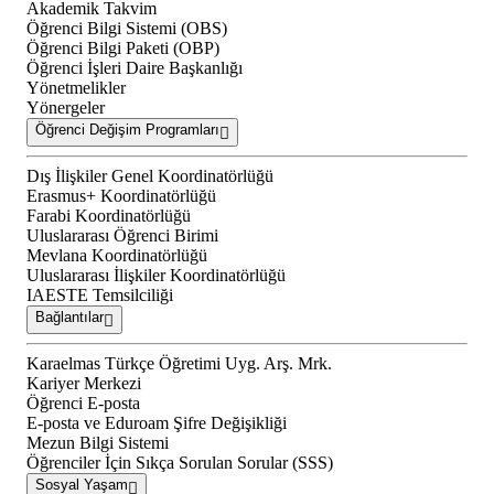
Akademik Takvim
Öğrenci Bilgi Sistemi (OBS)
Öğrenci Bilgi Paketi (OBP)
Öğrenci İşleri Daire Başkanlığı
Yönetmelikler
Yönergeler
Öğrenci Değişim Programları
Dış İlişkiler Genel Koordinatörlüğü
Erasmus+ Koordinatörlüğü
Farabi Koordinatörlüğü
Uluslararası Öğrenci Birimi
Mevlana Koordinatörlüğü
Uluslararası İlişkiler Koordinatörlüğü
IAESTE Temsilciliği
Bağlantılar
Karaelmas Türkçe Öğretimi Uyg. Arş. Mrk.
Kariyer Merkezi
Öğrenci E-posta
E-posta ve Eduroam Şifre Değişikliği
Mezun Bilgi Sistemi
Öğrenciler İçin Sıkça Sorulan Sorular (SSS)
Sosyal Yaşam