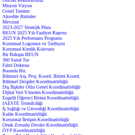
Önceki Rektörlerimiz
Misyon Vizyon
Genel Tanıtım
Akredite Birimler
Mevzuat
2023-2027 Stratejik Planı
BEUN 2025 Yılı Faaliyet Raporu
2025 Yılı Performans Programı
Kurumsal Logomuz ve Tarihçesi
Kurumsal Kimlik Kılavuzu
Bir Bakışta BEUN
360 Sanal Tur
Fahri Doktora
Basında Biz
Bilimsel Arş. Proj. Koord. Birimi Koord.
Bilimsel Dergiler Koordinatörlüğü
Dış İlişkiler Ofisi Genel Koordinatörlüğü
Dijital Veri Yönetim Koordinatörlüğü
Engelli Öğrenci Birimi Koordinatörlüğü
IAESTE Temsilciliği
İş Sağlığı ve Güvenliği Koordinatörlüğü
Kalite Koordinatörlüğü
Kurumsal İletişim Koordinatörlüğü
Ortak Zorunlu Dersler Koordinatörlüğü
ÖYP Koordinatörlüğü