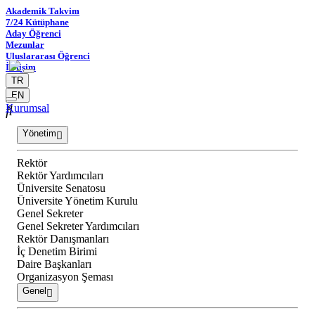
Akademik Takvim
7/24 Kütüphane
Aday Öğrenci
Mezunlar
Uluslararası Öğrenci
İletişim
TR
EN
Kurumsal
Yönetim
Rektör
Rektör Yardımcıları
Üniversite Senatosu
Üniversite Yönetim Kurulu
Genel Sekreter
Genel Sekreter Yardımcıları
Rektör Danışmanları
İç Denetim Birimi
Daire Başkanları
Organizasyon Şeması
Genel