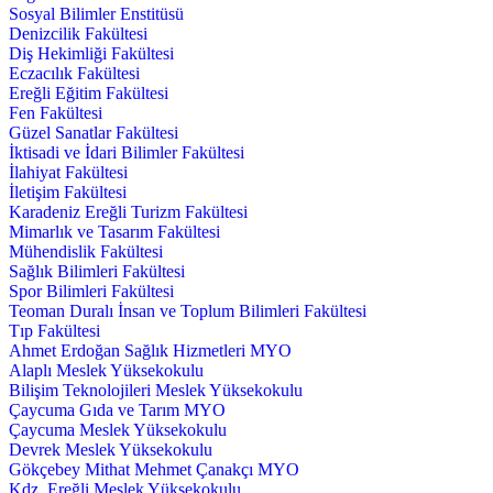
Sosyal Bilimler Enstitüsü
Denizcilik Fakültesi
Diş Hekimliği Fakültesi
Eczacılık Fakültesi
Ereğli Eğitim Fakültesi
Fen Fakültesi
Güzel Sanatlar Fakültesi
İktisadi ve İdari Bilimler Fakültesi
İlahiyat Fakültesi
İletişim Fakültesi
Karadeniz Ereğli Turizm Fakültesi
Mimarlık ve Tasarım Fakültesi
Mühendislik Fakültesi
Sağlık Bilimleri Fakültesi
Spor Bilimleri Fakültesi
Teoman Duralı İnsan ve Toplum Bilimleri Fakültesi
Tıp Fakültesi
Ahmet Erdoğan Sağlık Hizmetleri MYO
Alaplı Meslek Yüksekokulu
Bilişim Teknolojileri Meslek Yüksekokulu
Çaycuma Gıda ve Tarım MYO
Çaycuma Meslek Yüksekokulu
Devrek Meslek Yüksekokulu
Gökçebey Mithat Mehmet Çanakçı MYO
Kdz. Ereğli Meslek Yüksekokulu