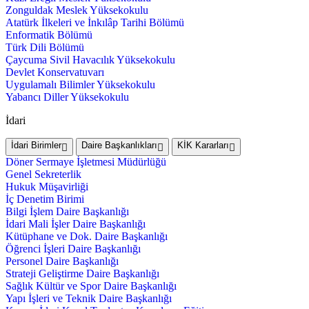
Zonguldak Meslek Yüksekokulu
Atatürk İlkeleri ve İnkılâp Tarihi Bölümü
Enformatik Bölümü
Türk Dili Bölümü
Çaycuma Sivil Havacılık Yüksekokulu
Devlet Konservatuvarı
Uygulamalı Bilimler Yüksekokulu
Yabancı Diller Yüksekokulu
İdari
İdari Birimler
Daire Başkanlıkları
KİK Kararları
Döner Sermaye İşletmesi Müdürlüğü
Genel Sekreterlik
Hukuk Müşavirliği
İç Denetim Birimi
Bilgi İşlem Daire Başkanlığı
İdari Mali İşler Daire Başkanlığı
Kütüphane ve Dok. Daire Başkanlığı
Öğrenci İşleri Daire Başkanlığı
Personel Daire Başkanlığı
Strateji Geliştirme Daire Başkanlığı
Sağlık Kültür ve Spor Daire Başkanlığı
Yapı İşleri ve Teknik Daire Başkanlığı