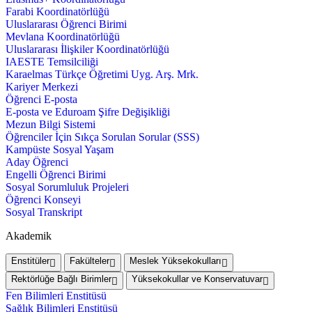
Farabi Koordinatörlüğü
Uluslararası Öğrenci Birimi
Mevlana Koordinatörlüğü
Uluslararası İlişkiler Koordinatörlüğü
IAESTE Temsilciliği
Karaelmas Türkçe Öğretimi Uyg. Arş. Mrk.
Kariyer Merkezi
Öğrenci E-posta
E-posta ve Eduroam Şifre Değişikliği
Mezun Bilgi Sistemi
Öğrenciler İçin Sıkça Sorulan Sorular (SSS)
Kampüste Sosyal Yaşam
Aday Öğrenci
Engelli Öğrenci Birimi
Sosyal Sorumluluk Projeleri
Öğrenci Konseyi
Sosyal Transkript
Akademik
Enstitüler
Fakülteler
Meslek Yüksekokulları
Rektörlüğe Bağlı Birimler
Yüksekokullar ve Konservatuvar
Fen Bilimleri Enstitüsü
Sağlık Bilimleri Enstitüsü