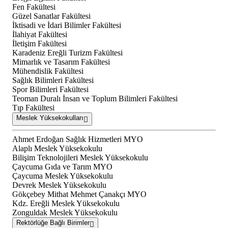
Fen Fakültesi
Güzel Sanatlar Fakültesi
İktisadi ve İdari Bilimler Fakültesi
İlahiyat Fakültesi
İletişim Fakültesi
Karadeniz Ereğli Turizm Fakültesi
Mimarlık ve Tasarım Fakültesi
Mühendislik Fakültesi
Sağlık Bilimleri Fakültesi
Spor Bilimleri Fakültesi
Teoman Duralı İnsan ve Toplum Bilimleri Fakültesi
Tıp Fakültesi
Meslek Yüksekokulları
Ahmet Erdoğan Sağlık Hizmetleri MYO
Alaplı Meslek Yüksekokulu
Bilişim Teknolojileri Meslek Yüksekokulu
Çaycuma Gıda ve Tarım MYO
Çaycuma Meslek Yüksekokulu
Devrek Meslek Yüksekokulu
Gökçebey Mithat Mehmet Çanakçı MYO
Kdz. Ereğli Meslek Yüksekokulu
Zonguldak Meslek Yüksekokulu
Rektörlüğe Bağlı Birimler