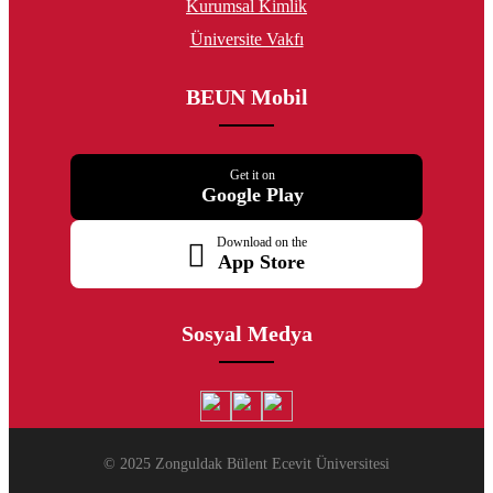
Kurumsal Kimlik
Üniversite Vakfı
BEUN Mobil
Get it on
Google Play
Download on the
App Store
Sosyal Medya
© 2025 Zonguldak Bülent Ecevit Üniversitesi