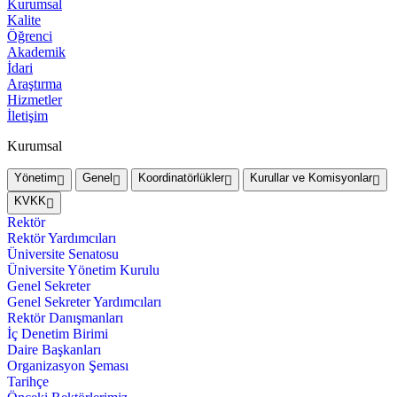
Kurumsal
Kalite
Öğrenci
Akademik
İdari
Araştırma
Hizmetler
İletişim
Kurumsal
Yönetim
Genel
Koordinatörlükler
Kurullar ve Komisyonlar
KVKK
Rektör
Rektör Yardımcıları
Üniversite Senatosu
Üniversite Yönetim Kurulu
Genel Sekreter
Genel Sekreter Yardımcıları
Rektör Danışmanları
İç Denetim Birimi
Daire Başkanları
Organizasyon Şeması
Tarihçe