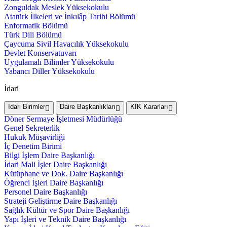
Zonguldak Meslek Yüksekokulu
Atatürk İlkeleri ve İnkılâp Tarihi Bölümü
Enformatik Bölümü
Türk Dili Bölümü
Çaycuma Sivil Havacılık Yüksekokulu
Devlet Konservatuvarı
Uygulamalı Bilimler Yüksekokulu
Yabancı Diller Yüksekokulu
İdari
İdari Birimler
Daire Başkanlıkları
KİK Kararları
Döner Sermaye İşletmesi Müdürlüğü
Genel Sekreterlik
Hukuk Müşavirliği
İç Denetim Birimi
Bilgi İşlem Daire Başkanlığı
İdari Mali İşler Daire Başkanlığı
Kütüphane ve Dok. Daire Başkanlığı
Öğrenci İşleri Daire Başkanlığı
Personel Daire Başkanlığı
Strateji Geliştirme Daire Başkanlığı
Sağlık Kültür ve Spor Daire Başkanlığı
Yapı İşleri ve Teknik Daire Başkanlığı