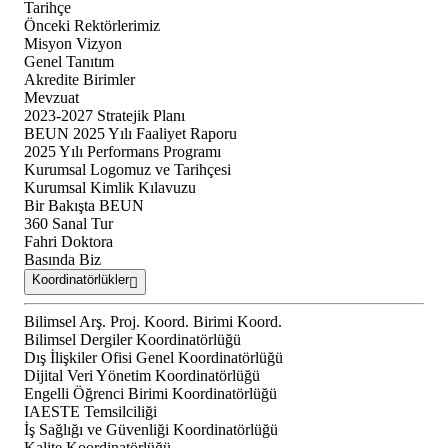
Tarihçe
Önceki Rektörlerimiz
Misyon Vizyon
Genel Tanıtım
Akredite Birimler
Mevzuat
2023-2027 Stratejik Planı
BEUN 2025 Yılı Faaliyet Raporu
2025 Yılı Performans Programı
Kurumsal Logomuz ve Tarihçesi
Kurumsal Kimlik Kılavuzu
Bir Bakışta BEUN
360 Sanal Tur
Fahri Doktora
Basında Biz
Koordinatörlükler
Bilimsel Arş. Proj. Koord. Birimi Koord.
Bilimsel Dergiler Koordinatörlüğü
Dış İlişkiler Ofisi Genel Koordinatörlüğü
Dijital Veri Yönetim Koordinatörlüğü
Engelli Öğrenci Birimi Koordinatörlüğü
IAESTE Temsilciliği
İş Sağlığı ve Güvenliği Koordinatörlüğü
Kalite Koordinatörlüğü