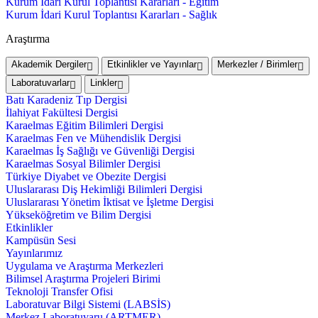
Kurum İdari Kurul Toplantısı Kararları - Eğitim
Kurum İdari Kurul Toplantısı Kararları - Sağlık
Araştırma
Akademik Dergiler
Etkinlikler ve Yayınlar
Merkezler / Birimler
Laboratuvarlar
Linkler
Batı Karadeniz Tıp Dergisi
İlahiyat Fakültesi Dergisi
Karaelmas Eğitim Bilimleri Dergisi
Karaelmas Fen ve Mühendislik Dergisi
Karaelmas İş Sağlığı ve Güvenliği Dergisi
Karaelmas Sosyal Bilimler Dergisi
Türkiye Diyabet ve Obezite Dergisi
Uluslararası Diş Hekimliği Bilimleri Dergisi
Uluslararası Yönetim İktisat ve İşletme Dergisi
Yükseköğretim ve Bilim Dergisi
Etkinlikler
Kampüsün Sesi
Yayınlarımız
Uygulama ve Araştırma Merkezleri
Bilimsel Araştırma Projeleri Birimi
Teknoloji Transfer Ofisi
Laboratuvar Bilgi Sistemi (LABSİS)
Merkez Laboratuvaru (ARTMER)