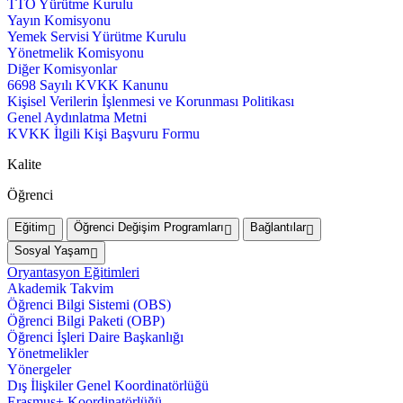
TTO Yürütme Kurulu
Yayın Komisyonu
Yemek Servisi Yürütme Kurulu
Yönetmelik Komisyonu
Diğer Komisyonlar
6698 Sayılı KVKK Kanunu
Kişisel Verilerin İşlenmesi ve Korunması Politikası
Genel Aydınlatma Metni
KVKK İlgili Kişi Başvuru Formu
Kalite
Öğrenci
Eğitim
Öğrenci Değişim Programları
Bağlantılar
Sosyal Yaşam
Oryantasyon Eğitimleri
Akademik Takvim
Öğrenci Bilgi Sistemi (OBS)
Öğrenci Bilgi Paketi (OBP)
Öğrenci İşleri Daire Başkanlığı
Yönetmelikler
Yönergeler
Dış İlişkiler Genel Koordinatörlüğü
Erasmus+ Koordinatörlüğü