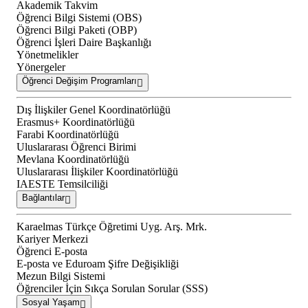
Akademik Takvim
Öğrenci Bilgi Sistemi (OBS)
Öğrenci Bilgi Paketi (OBP)
Öğrenci İşleri Daire Başkanlığı
Yönetmelikler
Yönergeler
Öğrenci Değişim Programları
Dış İlişkiler Genel Koordinatörlüğü
Erasmus+ Koordinatörlüğü
Farabi Koordinatörlüğü
Uluslararası Öğrenci Birimi
Mevlana Koordinatörlüğü
Uluslararası İlişkiler Koordinatörlüğü
IAESTE Temsilciliği
Bağlantılar
Karaelmas Türkçe Öğretimi Uyg. Arş. Mrk.
Kariyer Merkezi
Öğrenci E-posta
E-posta ve Eduroam Şifre Değişikliği
Mezun Bilgi Sistemi
Öğrenciler İçin Sıkça Sorulan Sorular (SSS)
Sosyal Yaşam