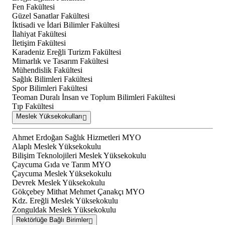
Fen Fakültesi
Güzel Sanatlar Fakültesi
İktisadi ve İdari Bilimler Fakültesi
İlahiyat Fakültesi
İletişim Fakültesi
Karadeniz Ereğli Turizm Fakültesi
Mimarlık ve Tasarım Fakültesi
Mühendislik Fakültesi
Sağlık Bilimleri Fakültesi
Spor Bilimleri Fakültesi
Teoman Duralı İnsan ve Toplum Bilimleri Fakültesi
Tıp Fakültesi
Meslek Yüksekokulları
Ahmet Erdoğan Sağlık Hizmetleri MYO
Alaplı Meslek Yüksekokulu
Bilişim Teknolojileri Meslek Yüksekokulu
Çaycuma Gıda ve Tarım MYO
Çaycuma Meslek Yüksekokulu
Devrek Meslek Yüksekokulu
Gökçebey Mithat Mehmet Çanakçı MYO
Kdz. Ereğli Meslek Yüksekokulu
Zonguldak Meslek Yüksekokulu
Rektörlüğe Bağlı Birimler