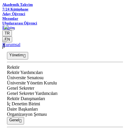
Akademik Takvim
7/24 Kütüphane
Aday Öğrenci
Mezunlar
Uluslararası Öğrenci
İletişim
TR
EN
Kurumsal
Yönetim
Rektör
Rektör Yardımcıları
Üniversite Senatosu
Üniversite Yönetim Kurulu
Genel Sekreter
Genel Sekreter Yardımcıları
Rektör Danışmanları
İç Denetim Birimi
Daire Başkanları
Organizasyon Şeması
Genel