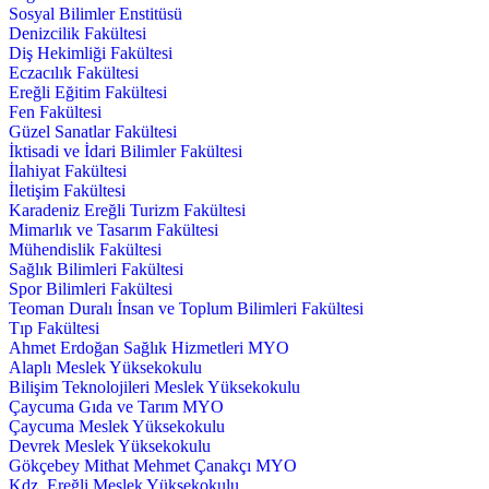
Sosyal Bilimler Enstitüsü
Denizcilik Fakültesi
Diş Hekimliği Fakültesi
Eczacılık Fakültesi
Ereğli Eğitim Fakültesi
Fen Fakültesi
Güzel Sanatlar Fakültesi
İktisadi ve İdari Bilimler Fakültesi
İlahiyat Fakültesi
İletişim Fakültesi
Karadeniz Ereğli Turizm Fakültesi
Mimarlık ve Tasarım Fakültesi
Mühendislik Fakültesi
Sağlık Bilimleri Fakültesi
Spor Bilimleri Fakültesi
Teoman Duralı İnsan ve Toplum Bilimleri Fakültesi
Tıp Fakültesi
Ahmet Erdoğan Sağlık Hizmetleri MYO
Alaplı Meslek Yüksekokulu
Bilişim Teknolojileri Meslek Yüksekokulu
Çaycuma Gıda ve Tarım MYO
Çaycuma Meslek Yüksekokulu
Devrek Meslek Yüksekokulu
Gökçebey Mithat Mehmet Çanakçı MYO
Kdz. Ereğli Meslek Yüksekokulu