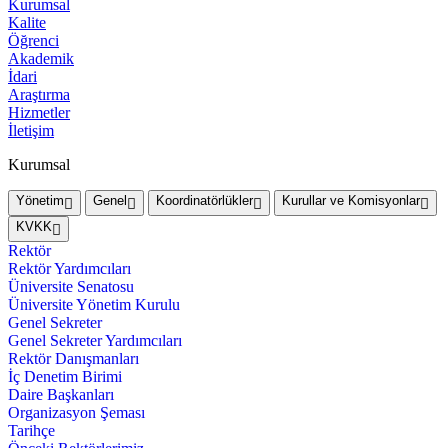
Kurumsal
Kalite
Öğrenci
Akademik
İdari
Araştırma
Hizmetler
İletişim
Kurumsal
Yönetim
Genel
Koordinatörlükler
Kurullar ve Komisyonlar
KVKK
Rektör
Rektör Yardımcıları
Üniversite Senatosu
Üniversite Yönetim Kurulu
Genel Sekreter
Genel Sekreter Yardımcıları
Rektör Danışmanları
İç Denetim Birimi
Daire Başkanları
Organizasyon Şeması
Tarihçe