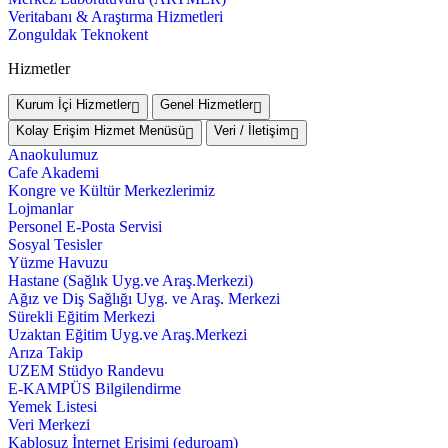
Veritabanı & Araştırma Hizmetleri
Zonguldak Teknokent
Hizmetler
Kurum İçi Hizmetler
Genel Hizmetler
Kolay Erişim Hizmet Menüsü
Veri / İletişim
Anaokulumuz
Cafe Akademi
Kongre ve Kültür Merkezlerimiz
Lojmanlar
Personel E-Posta Servisi
Sosyal Tesisler
Yüzme Havuzu
Hastane (Sağlık Uyg.ve Araş.Merkezi)
Ağız ve Diş Sağlığı Uyg. ve Araş. Merkezi
Sürekli Eğitim Merkezi
Uzaktan Eğitim Uyg.ve Araş.Merkezi
Arıza Takip
UZEM Stüdyo Randevu
E-KAMPÜS Bilgilendirme
Yemek Listesi
Veri Merkezi
Kablosuz İnternet Erişimi (eduroam)