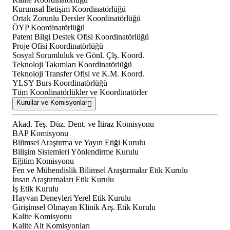
Kurumsal İletişim Koordinatörlüğü
Ortak Zorunlu Dersler Koordinatörlüğü
ÖYP Koordinatörlüğü
Patent Bilgi Destek Ofisi Koordinatörlüğü
Proje Ofisi Koordinatörlüğü
Sosyal Sorumluluk ve Gönl. Çlş. Koord.
Teknoloji Takımları Koordinatörlüğü
Teknoloji Transfer Ofisi ve K.M. Koord.
YLSY Burs Koordinatörlüğü
Tüm Koordinatörlükler ve Koordinatörler
Kurullar ve Komisyonlar
Akad. Teş. Düz. Dent. ve İtiraz Komisyonu
BAP Komisyonu
Bilimsel Araştırma ve Yayın Etiği Kurulu
Bilişim Sistemleri Yönlendirme Kurulu
Eğitim Komisyonu
Fen ve Mühendislik Bilimsel Araştırmalar Etik Kurulu
İnsan Araştırmaları Etik Kurulu
İş Etik Kurulu
Hayvan Deneyleri Yerel Etik Kurulu
Girişimsel Olmayan Klinik Arş. Etik Kurulu
Kalite Komisyonu
Kalite Alt Komisyonları