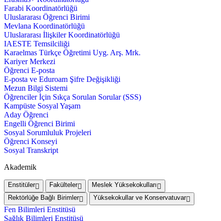
Farabi Koordinatörlüğü
Uluslararası Öğrenci Birimi
Mevlana Koordinatörlüğü
Uluslararası İlişkiler Koordinatörlüğü
IAESTE Temsilciliği
Karaelmas Türkçe Öğretimi Uyg. Arş. Mrk.
Kariyer Merkezi
Öğrenci E-posta
E-posta ve Eduroam Şifre Değişikliği
Mezun Bilgi Sistemi
Öğrenciler İçin Sıkça Sorulan Sorular (SSS)
Kampüste Sosyal Yaşam
Aday Öğrenci
Engelli Öğrenci Birimi
Sosyal Sorumluluk Projeleri
Öğrenci Konseyi
Sosyal Transkript
Akademik
Enstitüler
Fakülteler
Meslek Yüksekokulları
Rektörlüğe Bağlı Birimler
Yüksekokullar ve Konservatuvar
Fen Bilimleri Enstitüsü
Sağlık Bilimleri Enstitüsü