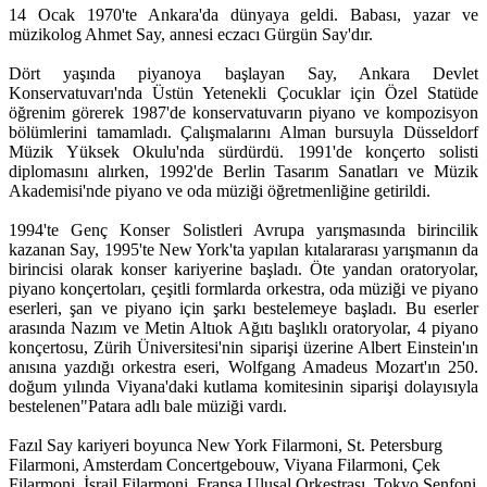
14 Ocak 1970'te Ankara'da dünyaya geldi. Babası, yazar ve
müzikolog Ahmet Say, annesi eczacı Gürgün Say'dır.
Dört yaşında piyanoya başlayan Say, Ankara Devlet
Konservatuvarı'nda Üstün Yetenekli Çocuklar için Özel Statüde
öğrenim görerek 1987'de konservatuvarın piyano ve kompozisyon
bölümlerini tamamladı. Çalışmalarını Alman bursuyla Düsseldorf
Müzik Yüksek Okulu'nda sürdürdü. 1991'de konçerto solisti
diplomasını alırken, 1992'de Berlin Tasarım Sanatları ve Müzik
Akademisi'nde piyano ve oda müziği öğretmenliğine getirildi.
1994'te Genç Konser Solistleri Avrupa yarışmasında birincilik
kazanan Say, 1995'te New York'ta yapılan kıtalararası yarışmanın da
birincisi olarak konser kariyerine başladı. Öte yandan oratoryolar,
piyano konçertoları, çeşitli formlarda orkestra, oda müziği ve piyano
eserleri, şan ve piyano için şarkı bestelemeye başladı. Bu eserler
arasında Nazım ve Metin Altıok Ağıtı başlıklı oratoryolar, 4 piyano
konçertosu, Zürih Üniversitesi'nin siparişi üzerine Albert Einstein'ın
anısına yazdığı orkestra eseri, Wolfgang Amadeus Mozart'ın 250.
doğum yılında Viyana'daki kutlama komitesinin siparişi dolayısıyla
bestelenen"Patara adlı bale müziği vardı.
Fazıl Say kariyeri boyunca New York Filarmoni, St. Petersburg
Filarmoni, Amsterdam Concertgebouw, Viyana Filarmoni, Çek
Filarmoni, İsrail Filarmoni, Fransa Ulusal Orkestrası, Tokyo Senfoni