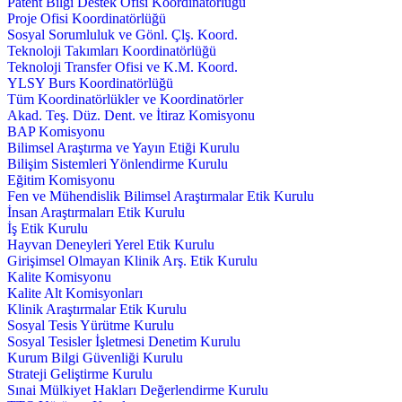
Patent Bilgi Destek Ofisi Koordinatörlüğü
Proje Ofisi Koordinatörlüğü
Sosyal Sorumluluk ve Gönl. Çlş. Koord.
Teknoloji Takımları Koordinatörlüğü
Teknoloji Transfer Ofisi ve K.M. Koord.
YLSY Burs Koordinatörlüğü
Tüm Koordinatörlükler ve Koordinatörler
Akad. Teş. Düz. Dent. ve İtiraz Komisyonu
BAP Komisyonu
Bilimsel Araştırma ve Yayın Etiği Kurulu
Bilişim Sistemleri Yönlendirme Kurulu
Eğitim Komisyonu
Fen ve Mühendislik Bilimsel Araştırmalar Etik Kurulu
İnsan Araştırmaları Etik Kurulu
İş Etik Kurulu
Hayvan Deneyleri Yerel Etik Kurulu
Girişimsel Olmayan Klinik Arş. Etik Kurulu
Kalite Komisyonu
Kalite Alt Komisyonları
Klinik Araştırmalar Etik Kurulu
Sosyal Tesis Yürütme Kurulu
Sosyal Tesisler İşletmesi Denetim Kurulu
Kurum Bilgi Güvenliği Kurulu
Strateji Geliştirme Kurulu
Sınai Mülkiyet Hakları Değerlendirme Kurulu