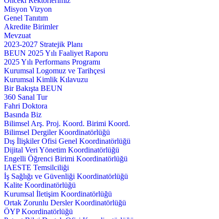
Önceki Rektörlerimiz
Misyon Vizyon
Genel Tanıtım
Akredite Birimler
Mevzuat
2023-2027 Stratejik Planı
BEUN 2025 Yılı Faaliyet Raporu
2025 Yılı Performans Programı
Kurumsal Logomuz ve Tarihçesi
Kurumsal Kimlik Kılavuzu
Bir Bakışta BEUN
360 Sanal Tur
Fahri Doktora
Basında Biz
Bilimsel Arş. Proj. Koord. Birimi Koord.
Bilimsel Dergiler Koordinatörlüğü
Dış İlişkiler Ofisi Genel Koordinatörlüğü
Dijital Veri Yönetim Koordinatörlüğü
Engelli Öğrenci Birimi Koordinatörlüğü
IAESTE Temsilciliği
İş Sağlığı ve Güvenliği Koordinatörlüğü
Kalite Koordinatörlüğü
Kurumsal İletişim Koordinatörlüğü
Ortak Zorunlu Dersler Koordinatörlüğü
ÖYP Koordinatörlüğü