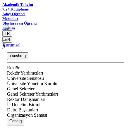
Akademik Takvim
7/24 Kütüphane
Aday Öğrenci
Mezunlar
Uluslararası Öğrenci
İletişim
TR
EN
Kurumsal
Yönetim
Rektör
Rektör Yardımcıları
Üniversite Senatosu
Üniversite Yönetim Kurulu
Genel Sekreter
Genel Sekreter Yardımcıları
Rektör Danışmanları
İç Denetim Birimi
Daire Başkanları
Organizasyon Şeması
Genel