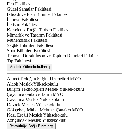
Fen Fakültesi
Güzel Sanatlar Fakültesi
İktisadi ve İdari Bilimler Fakültesi
İlahiyat Fakültesi
İletişim Fakültesi
Karadeniz Ereğli Turizm Fakültesi
Mimarlık ve Tasarım Fakültesi
Mühendislik Fakültesi
Sağlık Bilimleri Fakültesi
Spor Bilimleri Fakültesi
Teoman Duralı İnsan ve Toplum Bilimleri Fakültesi
Tıp Fakültesi
Meslek Yüksekokulları
Ahmet Erdoğan Sağlık Hizmetleri MYO
Alaplı Meslek Yüksekokulu
Bilişim Teknolojileri Meslek Yüksekokulu
Çaycuma Gıda ve Tarım MYO
Çaycuma Meslek Yüksekokulu
Devrek Meslek Yüksekokulu
Gökçebey Mithat Mehmet Çanakçı MYO
Kdz. Ereğli Meslek Yüksekokulu
Zonguldak Meslek Yüksekokulu
Rektörlüğe Bağlı Birimler