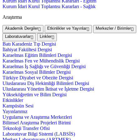
Kurum İdari Kurul Toplantısı Kararları - Eğitim
Kurum İdari Kurul Toplantısı Kararları - Sağlık
Araştırma
Akademik Dergiler
Etkinlikler ve Yayınlar
Merkezler / Birimler
Laboratuvarlar
Linkler
Batı Karadeniz Tıp Dergisi
İlahiyat Fakültesi Dergisi
Karaelmas Eğitim Bilimleri Dergisi
Karaelmas Fen ve Mühendislik Dergisi
Karaelmas İş Sağlığı ve Güvenliği Dergisi
Karaelmas Sosyal Bilimler Dergisi
Türkiye Diyabet ve Obezite Dergisi
Uluslararası Diş Hekimliği Bilimleri Dergisi
Uluslararası Yönetim İktisat ve İşletme Dergisi
Yükseköğretim ve Bilim Dergisi
Etkinlikler
Kampüsün Sesi
Yayınlarımız
Uygulama ve Araştırma Merkezleri
Bilimsel Araştırma Projeleri Birimi
Teknoloji Transfer Ofisi
Laboratuvar Bilgi Sistemi (LABSİS)
Merkez Laboratuvaru (ARTMER)