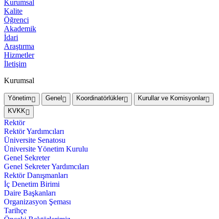
Kurumsal
Kalite
Öğrenci
Akademik
İdari
Araştırma
Hizmetler
İletişim
Kurumsal
Yönetim
Genel
Koordinatörlükler
Kurullar ve Komisyonlar
KVKK
Rektör
Rektör Yardımcıları
Üniversite Senatosu
Üniversite Yönetim Kurulu
Genel Sekreter
Genel Sekreter Yardımcıları
Rektör Danışmanları
İç Denetim Birimi
Daire Başkanları
Organizasyon Şeması
Tarihçe