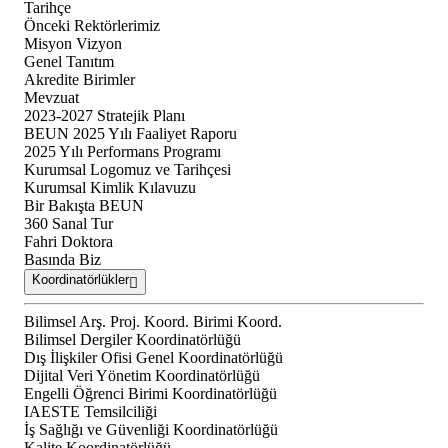
Tarihçe
Önceki Rektörlerimiz
Misyon Vizyon
Genel Tanıtım
Akredite Birimler
Mevzuat
2023-2027 Stratejik Planı
BEUN 2025 Yılı Faaliyet Raporu
2025 Yılı Performans Programı
Kurumsal Logomuz ve Tarihçesi
Kurumsal Kimlik Kılavuzu
Bir Bakışta BEUN
360 Sanal Tur
Fahri Doktora
Basında Biz
Koordinatörlükler
Bilimsel Arş. Proj. Koord. Birimi Koord.
Bilimsel Dergiler Koordinatörlüğü
Dış İlişkiler Ofisi Genel Koordinatörlüğü
Dijital Veri Yönetim Koordinatörlüğü
Engelli Öğrenci Birimi Koordinatörlüğü
IAESTE Temsilciliği
İş Sağlığı ve Güvenliği Koordinatörlüğü
Kalite Koordinatörlüğü