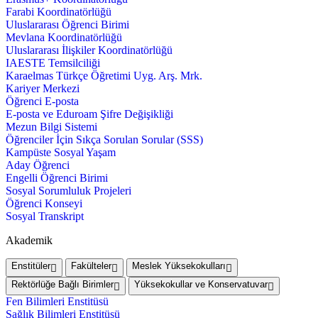
Farabi Koordinatörlüğü
Uluslararası Öğrenci Birimi
Mevlana Koordinatörlüğü
Uluslararası İlişkiler Koordinatörlüğü
IAESTE Temsilciliği
Karaelmas Türkçe Öğretimi Uyg. Arş. Mrk.
Kariyer Merkezi
Öğrenci E-posta
E-posta ve Eduroam Şifre Değişikliği
Mezun Bilgi Sistemi
Öğrenciler İçin Sıkça Sorulan Sorular (SSS)
Kampüste Sosyal Yaşam
Aday Öğrenci
Engelli Öğrenci Birimi
Sosyal Sorumluluk Projeleri
Öğrenci Konseyi
Sosyal Transkript
Akademik
Enstitüler
Fakülteler
Meslek Yüksekokulları
Rektörlüğe Bağlı Birimler
Yüksekokullar ve Konservatuvar
Fen Bilimleri Enstitüsü
Sağlık Bilimleri Enstitüsü