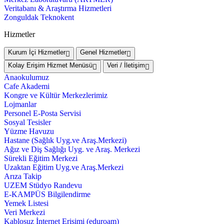
Veritabanı & Araştırma Hizmetleri
Zonguldak Teknokent
Hizmetler
Kurum İçi Hizmetler
Genel Hizmetler
Kolay Erişim Hizmet Menüsü
Veri / İletişim
Anaokulumuz
Cafe Akademi
Kongre ve Kültür Merkezlerimiz
Lojmanlar
Personel E-Posta Servisi
Sosyal Tesisler
Yüzme Havuzu
Hastane (Sağlık Uyg.ve Araş.Merkezi)
Ağız ve Diş Sağlığı Uyg. ve Araş. Merkezi
Sürekli Eğitim Merkezi
Uzaktan Eğitim Uyg.ve Araş.Merkezi
Arıza Takip
UZEM Stüdyo Randevu
E-KAMPÜS Bilgilendirme
Yemek Listesi
Veri Merkezi
Kablosuz İnternet Erişimi (eduroam)