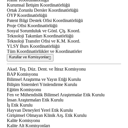
Kurumsal İletişim Koordinatörlüğü
Ortak Zorunlu Dersler Koordinatörlüğü
ÖYP Koordinatörlüğü
Patent Bilgi Destek Ofisi Koordinatörlüğü
Proje Ofisi Koordinatörlüğü
Sosyal Sorumluluk ve Gönl. Çlş. Koord.
Teknoloji Takımları Koordinatörlüğü
Teknoloji Transfer Ofisi ve K.M. Koord.
YLSY Burs Koordinatörlüğü
Tüm Koordinatörlükler ve Koordinatörler
Kurullar ve Komisyonlar
Akad. Teş. Düz. Dent. ve İtiraz Komisyonu
BAP Komisyonu
Bilimsel Araştırma ve Yayın Etiği Kurulu
Bilişim Sistemleri Yönlendirme Kurulu
Eğitim Komisyonu
Fen ve Mühendislik Bilimsel Araştırmalar Etik Kurulu
İnsan Araştırmaları Etik Kurulu
İş Etik Kurulu
Hayvan Deneyleri Yerel Etik Kurulu
Girişimsel Olmayan Klinik Arş. Etik Kurulu
Kalite Komisyonu
Kalite Alt Komisyonları