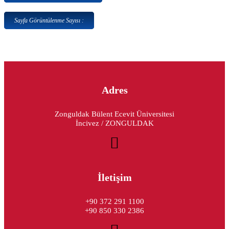
Sayfa Görüntülenme Sayısı :
Adres
Zonguldak Bülent Ecevit Üniversitesi
İncivez / ZONGULDAK
İletişim
+90 372 291 1100
+90 850 330 2386