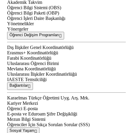
Akademik Takvim
Öğrenci Bilgi Sistemi (OBS)
Öğrenci Bilgi Paketi (OBP)
Öğrenci İşleri Daire Başkanlığı
Yönetmelikler
Yönergeler
Öğrenci Değişim Programları
Dış İlişkiler Genel Koordinatörlüğü
Erasmus+ Koordinatörlüğü
Farabi Koordinatörlüğü
Uluslararası Öğrenci Birimi
Mevlana Koordinatörlüğü
Uluslararası İlişkiler Koordinatörlüğü
IAESTE Temsilciliği
Bağlantılar
Karaelmas Türkçe Öğretimi Uyg. Arş. Mrk.
Kariyer Merkezi
Öğrenci E-posta
E-posta ve Eduroam Şifre Değişikliği
Mezun Bilgi Sistemi
Öğrenciler İçin Sıkça Sorulan Sorular (SSS)
Sosyal Yaşam