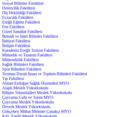
Sosyal Bilimler Enstitüsü
Denizcilik Fakültesi
Diş Hekimliği Fakültesi
Eczacılık Fakültesi
Ereğli Eğitim Fakültesi
Fen Fakültesi
Güzel Sanatlar Fakültesi
İktisadi ve İdari Bilimler Fakültesi
İlahiyat Fakültesi
İletişim Fakültesi
Karadeniz Ereğli Turizm Fakültesi
Mimarlık ve Tasarım Fakültesi
Mühendislik Fakültesi
Sağlık Bilimleri Fakültesi
Spor Bilimleri Fakültesi
Teoman Duralı İnsan ve Toplum Bilimleri Fakültesi
Tıp Fakültesi
Ahmet Erdoğan Sağlık Hizmetleri MYO
Alaplı Meslek Yüksekokulu
Bilişim Teknolojileri Meslek Yüksekokulu
Çaycuma Gıda ve Tarım MYO
Çaycuma Meslek Yüksekokulu
Devrek Meslek Yüksekokulu
Gökçebey Mithat Mehmet Çanakçı MYO
Kdz. Ereğli Meslek Yüksekokulu