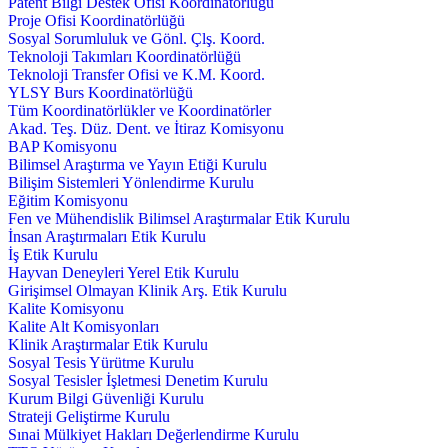
Patent Bilgi Destek Ofisi Koordinatörlüğü
Proje Ofisi Koordinatörlüğü
Sosyal Sorumluluk ve Gönl. Çlş. Koord.
Teknoloji Takımları Koordinatörlüğü
Teknoloji Transfer Ofisi ve K.M. Koord.
YLSY Burs Koordinatörlüğü
Tüm Koordinatörlükler ve Koordinatörler
Akad. Teş. Düz. Dent. ve İtiraz Komisyonu
BAP Komisyonu
Bilimsel Araştırma ve Yayın Etiği Kurulu
Bilişim Sistemleri Yönlendirme Kurulu
Eğitim Komisyonu
Fen ve Mühendislik Bilimsel Araştırmalar Etik Kurulu
İnsan Araştırmaları Etik Kurulu
İş Etik Kurulu
Hayvan Deneyleri Yerel Etik Kurulu
Girişimsel Olmayan Klinik Arş. Etik Kurulu
Kalite Komisyonu
Kalite Alt Komisyonları
Klinik Araştırmalar Etik Kurulu
Sosyal Tesis Yürütme Kurulu
Sosyal Tesisler İşletmesi Denetim Kurulu
Kurum Bilgi Güvenliği Kurulu
Strateji Geliştirme Kurulu
Sınai Mülkiyet Hakları Değerlendirme Kurulu