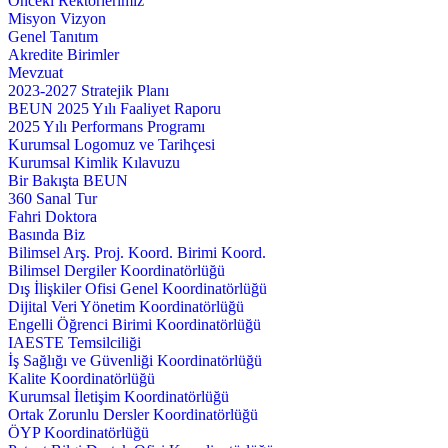
Önceki Rektörlerimiz
Misyon Vizyon
Genel Tanıtım
Akredite Birimler
Mevzuat
2023-2027 Stratejik Planı
BEUN 2025 Yılı Faaliyet Raporu
2025 Yılı Performans Programı
Kurumsal Logomuz ve Tarihçesi
Kurumsal Kimlik Kılavuzu
Bir Bakışta BEUN
360 Sanal Tur
Fahri Doktora
Basında Biz
Bilimsel Arş. Proj. Koord. Birimi Koord.
Bilimsel Dergiler Koordinatörlüğü
Dış İlişkiler Ofisi Genel Koordinatörlüğü
Dijital Veri Yönetim Koordinatörlüğü
Engelli Öğrenci Birimi Koordinatörlüğü
IAESTE Temsilciliği
İş Sağlığı ve Güvenliği Koordinatörlüğü
Kalite Koordinatörlüğü
Kurumsal İletişim Koordinatörlüğü
Ortak Zorunlu Dersler Koordinatörlüğü
ÖYP Koordinatörlüğü