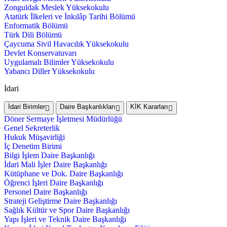
Zonguldak Meslek Yüksekokulu
Atatürk İlkeleri ve İnkılâp Tarihi Bölümü
Enformatik Bölümü
Türk Dili Bölümü
Çaycuma Sivil Havacılık Yüksekokulu
Devlet Konservatuvarı
Uygulamalı Bilimler Yüksekokulu
Yabancı Diller Yüksekokulu
İdari
İdari Birimler
Daire Başkanlıkları
KİK Kararları
Döner Sermaye İşletmesi Müdürlüğü
Genel Sekreterlik
Hukuk Müşavirliği
İç Denetim Birimi
Bilgi İşlem Daire Başkanlığı
İdari Mali İşler Daire Başkanlığı
Kütüphane ve Dok. Daire Başkanlığı
Öğrenci İşleri Daire Başkanlığı
Personel Daire Başkanlığı
Strateji Geliştirme Daire Başkanlığı
Sağlık Kültür ve Spor Daire Başkanlığı
Yapı İşleri ve Teknik Daire Başkanlığı