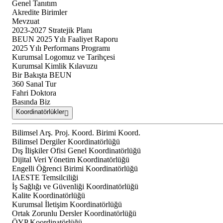
Genel Tanıtım
Akredite Birimler
Mevzuat
2023-2027 Stratejik Planı
BEUN 2025 Yılı Faaliyet Raporu
2025 Yılı Performans Programı
Kurumsal Logomuz ve Tarihçesi
Kurumsal Kimlik Kılavuzu
Bir Bakışta BEUN
360 Sanal Tur
Fahri Doktora
Basında Biz
Koordinatörlükler
Bilimsel Arş. Proj. Koord. Birimi Koord.
Bilimsel Dergiler Koordinatörlüğü
Dış İlişkiler Ofisi Genel Koordinatörlüğü
Dijital Veri Yönetim Koordinatörlüğü
Engelli Öğrenci Birimi Koordinatörlüğü
IAESTE Temsilciliği
İş Sağlığı ve Güvenliği Koordinatörlüğü
Kalite Koordinatörlüğü
Kurumsal İletişim Koordinatörlüğü
Ortak Zorunlu Dersler Koordinatörlüğü
ÖYP Koordinatörlüğü