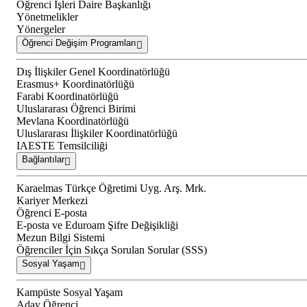
Öğrenci İşleri Daire Başkanlığı
Yönetmelikler
Yönergeler
Öğrenci Değişim Programları
Dış İlişkiler Genel Koordinatörlüğü
Erasmus+ Koordinatörlüğü
Farabi Koordinatörlüğü
Uluslararası Öğrenci Birimi
Mevlana Koordinatörlüğü
Uluslararası İlişkiler Koordinatörlüğü
IAESTE Temsilciliği
Bağlantılar
Karaelmas Türkçe Öğretimi Uyg. Arş. Mrk.
Kariyer Merkezi
Öğrenci E-posta
E-posta ve Eduroam Şifre Değişikliği
Mezun Bilgi Sistemi
Öğrenciler İçin Sıkça Sorulan Sorular (SSS)
Sosyal Yaşam
Kampüste Sosyal Yaşam
Aday Öğrenci