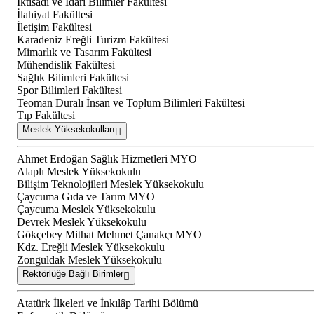
İktisadi ve İdari Bilimler Fakültesi
İlahiyat Fakültesi
İletişim Fakültesi
Karadeniz Ereğli Turizm Fakültesi
Mimarlık ve Tasarım Fakültesi
Mühendislik Fakültesi
Sağlık Bilimleri Fakültesi
Spor Bilimleri Fakültesi
Teoman Duralı İnsan ve Toplum Bilimleri Fakültesi
Tıp Fakültesi
Meslek Yüksekokulları
Ahmet Erdoğan Sağlık Hizmetleri MYO
Alaplı Meslek Yüksekokulu
Bilişim Teknolojileri Meslek Yüksekokulu
Çaycuma Gıda ve Tarım MYO
Çaycuma Meslek Yüksekokulu
Devrek Meslek Yüksekokulu
Gökçebey Mithat Mehmet Çanakçı MYO
Kdz. Ereğli Meslek Yüksekokulu
Zonguldak Meslek Yüksekokulu
Rektörlüğe Bağlı Birimler
Atatürk İlkeleri ve İnkılâp Tarihi Bölümü