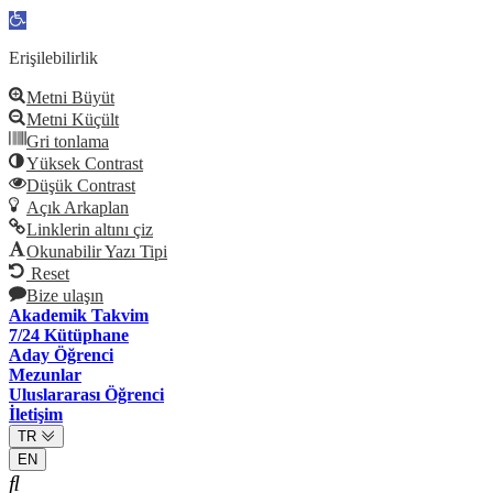
Open
toolbar
Erişilebilirlik
Metni Büyüt
Metni Küçült
Gri tonlama
Yüksek Contrast
Düşük Contrast
Açık Arkaplan
Linklerin altını çiz
Okunabilir Yazı Tipi
Reset
Bize ulaşın
Akademik Takvim
7/24 Kütüphane
Aday Öğrenci
Mezunlar
Uluslararası Öğrenci
İletişim
TR
EN