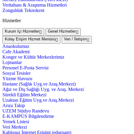
Veritabanı & Araştırma Hizmetleri
Zonguldak Teknokent
Hizmetler
Kurum İçi Hizmetler
Genel Hizmetler
Kolay Erişim Hizmet Menüsü
Veri / İletişim
Anaokulumuz
Cafe Akademi
Kongre ve Kültür Merkezlerimiz
Lojmanlar
Personel E-Posta Servisi
Sosyal Tesisler
Yüzme Havuzu
Hastane (Sağlık Uyg.ve Araş.Merkezi)
Ağız ve Diş Sağlığı Uyg. ve Araş. Merkezi
Sürekli Eğitim Merkezi
Uzaktan Eğitim Uyg.ve Araş.Merkezi
Arıza Takip
UZEM Stüdyo Randevu
E-KAMPÜS Bilgilendirme
Yemek Listesi
Veri Merkezi
Kablosuz İnternet Erişimi (eduroam)