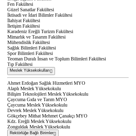
Fen Fakültesi
Güzel Sanatlar Fakültesi
İktisadi ve İdari Bilimler Fakültesi
İlahiyat Fakültesi
İletişim Fakültesi
Karadeniz Ereğli Turizm Fakültesi
Mimarlık ve Tasarım Fakültesi
Mühendislik Fakültesi
Sağlık Bilimleri Fakültesi
Spor Bilimleri Fakültesi
Teoman Duralı İnsan ve Toplum Bilimleri Fakültesi
Tıp Fakültesi
Meslek Yüksekokulları
Ahmet Erdoğan Sağlık Hizmetleri MYO
Alaplı Meslek Yüksekokulu
Bilişim Teknolojileri Meslek Yüksekokulu
Çaycuma Gıda ve Tarım MYO
Çaycuma Meslek Yüksekokulu
Devrek Meslek Yüksekokulu
Gökçebey Mithat Mehmet Çanakçı MYO
Kdz. Ereğli Meslek Yüksekokulu
Zonguldak Meslek Yüksekokulu
Rektörlüğe Bağlı Birimler