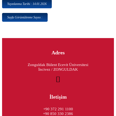
Yayınlanma Tarihi : 14.01.2026
Sayfa Görüntülenme Sayısı :
Adres
Zonguldak Bülent Ecevit Üniversitesi
İncivez / ZONGULDAK
İletişim
+90 372 291 1100
+90 850 330 2386