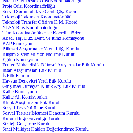
Patent Bilgi Destek Ofisi Koordinatörlüğü
Proje Ofisi Koordinatörlüğü
Sosyal Sorumluluk ve Gönl. Çlş. Koord.
Teknoloji Takımları Koordinatörlüğü
Teknoloji Transfer Ofisi ve K.M. Koord.
YLSY Burs Koordinatörlüğü
Tüm Koordinatörlükler ve Koordinatörler
Akad. Teş. Düz. Dent. ve İtiraz Komisyonu
BAP Komisyonu
Bilimsel Araştırma ve Yayın Etiği Kurulu
Bilişim Sistemleri Yönlendirme Kurulu
Eğitim Komisyonu
Fen ve Mühendislik Bilimsel Araştırmalar Etik Kurulu
İnsan Araştırmaları Etik Kurulu
İş Etik Kurulu
Hayvan Deneyleri Yerel Etik Kurulu
Girişimsel Olmayan Klinik Arş. Etik Kurulu
Kalite Komisyonu
Kalite Alt Komisyonları
Klinik Araştırmalar Etik Kurulu
Sosyal Tesis Yürütme Kurulu
Sosyal Tesisler İşletmesi Denetim Kurulu
Kurum Bilgi Güvenliği Kurulu
Strateji Geliştirme Kurulu
Sınai Mülkiyet Hakları Değerlendirme Kurulu