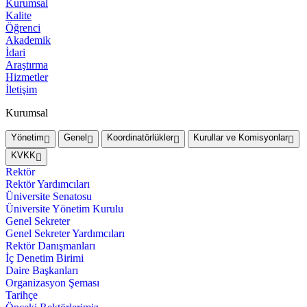
Kurumsal
Kalite
Öğrenci
Akademik
İdari
Araştırma
Hizmetler
İletişim
Kurumsal
Yönetim
Genel
Koordinatörlükler
Kurullar ve Komisyonlar
KVKK
Rektör
Rektör Yardımcıları
Üniversite Senatosu
Üniversite Yönetim Kurulu
Genel Sekreter
Genel Sekreter Yardımcıları
Rektör Danışmanları
İç Denetim Birimi
Daire Başkanları
Organizasyon Şeması
Tarihçe