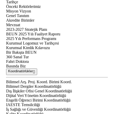
Tarihçe
Önceki Rektörlerimiz
Misyon Vizyon
Genel Tanıtım
Akredite Birimler
Mevzuat
2023-2027 Stratejik Planı
BEUN 2025 Yılı Faaliyet Raporu
2025 Yılı Performans Programı
Kurumsal Logomuz ve Tarihçesi
Kurumsal Kimlik Kılavuzu
Bir Bakışta BEUN
360 Sanal Tur
Fahri Doktora
Basında Biz
Koordinatörlükler
Bilimsel Arş. Proj. Koord. Birimi Koord.
Bilimsel Dergiler Koordinatörlüğü
Dış İlişkiler Ofisi Genel Koordinatörlüğü
Dijital Veri Yönetim Koordinatörlüğü
Engelli Öğrenci Birimi Koordinatörlüğü
IAESTE Temsilciliği
İş Sağlığı ve Güvenliği Koordinatörlüğü
Kalite Koordinatörlüğü