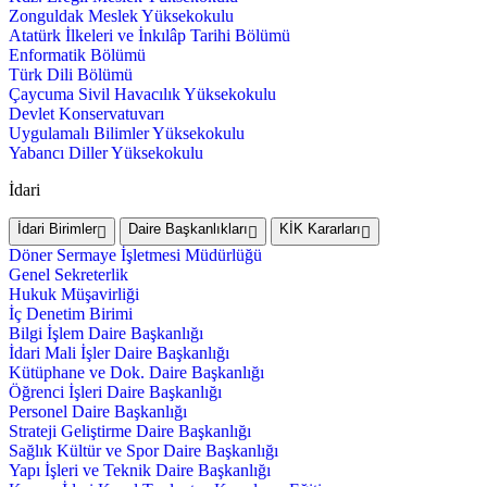
Zonguldak Meslek Yüksekokulu
Atatürk İlkeleri ve İnkılâp Tarihi Bölümü
Enformatik Bölümü
Türk Dili Bölümü
Çaycuma Sivil Havacılık Yüksekokulu
Devlet Konservatuvarı
Uygulamalı Bilimler Yüksekokulu
Yabancı Diller Yüksekokulu
İdari
İdari Birimler
Daire Başkanlıkları
KİK Kararları
Döner Sermaye İşletmesi Müdürlüğü
Genel Sekreterlik
Hukuk Müşavirliği
İç Denetim Birimi
Bilgi İşlem Daire Başkanlığı
İdari Mali İşler Daire Başkanlığı
Kütüphane ve Dok. Daire Başkanlığı
Öğrenci İşleri Daire Başkanlığı
Personel Daire Başkanlığı
Strateji Geliştirme Daire Başkanlığı
Sağlık Kültür ve Spor Daire Başkanlığı
Yapı İşleri ve Teknik Daire Başkanlığı