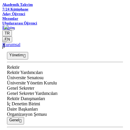
Akademik Takvim
7/24 Kütüphane
Aday Öğrenci
Mezunlar
Uluslararası Öğrenci
İletişim
TR
EN
Kurumsal
Yönetim
Rektör
Rektör Yardımcıları
Üniversite Senatosu
Üniversite Yönetim Kurulu
Genel Sekreter
Genel Sekreter Yardımcıları
Rektör Danışmanları
İç Denetim Birimi
Daire Başkanları
Organizasyon Şeması
Genel