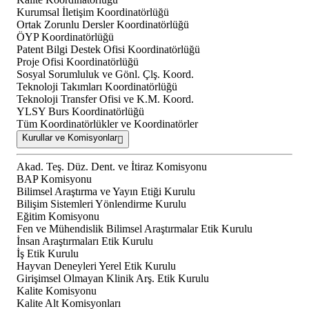
Kurumsal İletişim Koordinatörlüğü
Ortak Zorunlu Dersler Koordinatörlüğü
ÖYP Koordinatörlüğü
Patent Bilgi Destek Ofisi Koordinatörlüğü
Proje Ofisi Koordinatörlüğü
Sosyal Sorumluluk ve Gönl. Çlş. Koord.
Teknoloji Takımları Koordinatörlüğü
Teknoloji Transfer Ofisi ve K.M. Koord.
YLSY Burs Koordinatörlüğü
Tüm Koordinatörlükler ve Koordinatörler
Kurullar ve Komisyonlar
Akad. Teş. Düz. Dent. ve İtiraz Komisyonu
BAP Komisyonu
Bilimsel Araştırma ve Yayın Etiği Kurulu
Bilişim Sistemleri Yönlendirme Kurulu
Eğitim Komisyonu
Fen ve Mühendislik Bilimsel Araştırmalar Etik Kurulu
İnsan Araştırmaları Etik Kurulu
İş Etik Kurulu
Hayvan Deneyleri Yerel Etik Kurulu
Girişimsel Olmayan Klinik Arş. Etik Kurulu
Kalite Komisyonu
Kalite Alt Komisyonları