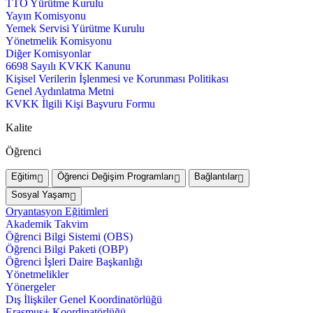
TTO Yürütme Kurulu
Yayın Komisyonu
Yemek Servisi Yürütme Kurulu
Yönetmelik Komisyonu
Diğer Komisyonlar
6698 Sayılı KVKK Kanunu
Kişisel Verilerin İşlenmesi ve Korunması Politikası
Genel Aydınlatma Metni
KVKK İlgili Kişi Başvuru Formu
Kalite
Öğrenci
Eğitim
Öğrenci Değişim Programları
Bağlantılar
Sosyal Yaşam
Oryantasyon Eğitimleri
Akademik Takvim
Öğrenci Bilgi Sistemi (OBS)
Öğrenci Bilgi Paketi (OBP)
Öğrenci İşleri Daire Başkanlığı
Yönetmelikler
Yönergeler
Dış İlişkiler Genel Koordinatörlüğü
Erasmus+ Koordinatörlüğü