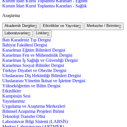
Kurum İdari Kurul Toplantısı Kararları - Eğitim
Kurum İdari Kurul Toplantısı Kararları - Sağlık
Araştırma
Akademik Dergiler
Etkinlikler ve Yayınlar
Merkezler / Birimler
Laboratuvarlar
Linkler
Batı Karadeniz Tıp Dergisi
İlahiyat Fakültesi Dergisi
Karaelmas Eğitim Bilimleri Dergisi
Karaelmas Fen ve Mühendislik Dergisi
Karaelmas İş Sağlığı ve Güvenliği Dergisi
Karaelmas Sosyal Bilimler Dergisi
Türkiye Diyabet ve Obezite Dergisi
Uluslararası Diş Hekimliği Bilimleri Dergisi
Uluslararası Yönetim İktisat ve İşletme Dergisi
Yükseköğretim ve Bilim Dergisi
Etkinlikler
Kampüsün Sesi
Yayınlarımız
Uygulama ve Araştırma Merkezleri
Bilimsel Araştırma Projeleri Birimi
Teknoloji Transfer Ofisi
Laboratuvar Bilgi Sistemi (LABSİS)
Merkez Laboratuvaru (ARTMER)