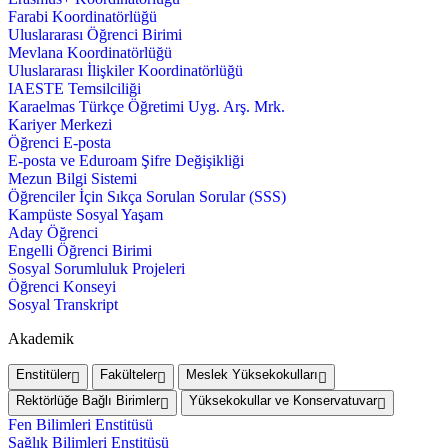
Farabi Koordinatörlüğü
Uluslararası Öğrenci Birimi
Mevlana Koordinatörlüğü
Uluslararası İlişkiler Koordinatörlüğü
IAESTE Temsilciliği
Karaelmas Türkçe Öğretimi Uyg. Arş. Mrk.
Kariyer Merkezi
Öğrenci E-posta
E-posta ve Eduroam Şifre Değişikliği
Mezun Bilgi Sistemi
Öğrenciler İçin Sıkça Sorulan Sorular (SSS)
Kampüste Sosyal Yaşam
Aday Öğrenci
Engelli Öğrenci Birimi
Sosyal Sorumluluk Projeleri
Öğrenci Konseyi
Sosyal Transkript
Akademik
Enstitüler
Fakülteler
Meslek Yüksekokulları
Rektörlüğe Bağlı Birimler
Yüksekokullar ve Konservatuvar
Fen Bilimleri Enstitüsü
Sağlık Bilimleri Enstitüsü