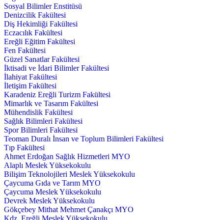
Sosyal Bilimler Enstitüsü
Denizcilik Fakültesi
Diş Hekimliği Fakültesi
Eczacılık Fakültesi
Ereğli Eğitim Fakültesi
Fen Fakültesi
Güzel Sanatlar Fakültesi
İktisadi ve İdari Bilimler Fakültesi
İlahiyat Fakültesi
İletişim Fakültesi
Karadeniz Ereğli Turizm Fakültesi
Mimarlık ve Tasarım Fakültesi
Mühendislik Fakültesi
Sağlık Bilimleri Fakültesi
Spor Bilimleri Fakültesi
Teoman Duralı İnsan ve Toplum Bilimleri Fakültesi
Tıp Fakültesi
Ahmet Erdoğan Sağlık Hizmetleri MYO
Alaplı Meslek Yüksekokulu
Bilişim Teknolojileri Meslek Yüksekokulu
Çaycuma Gıda ve Tarım MYO
Çaycuma Meslek Yüksekokulu
Devrek Meslek Yüksekokulu
Gökçebey Mithat Mehmet Çanakçı MYO
Kdz. Ereğli Meslek Yüksekokulu