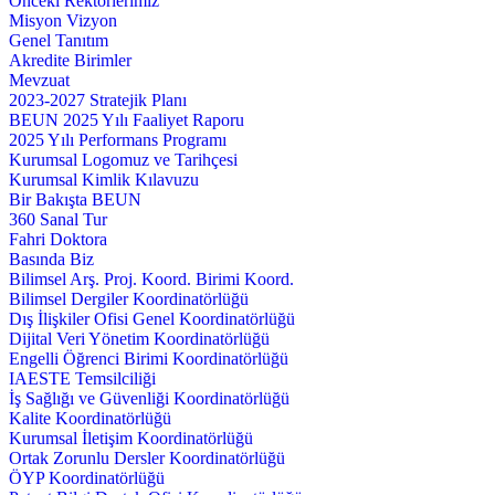
Önceki Rektörlerimiz
Misyon Vizyon
Genel Tanıtım
Akredite Birimler
Mevzuat
2023-2027 Stratejik Planı
BEUN 2025 Yılı Faaliyet Raporu
2025 Yılı Performans Programı
Kurumsal Logomuz ve Tarihçesi
Kurumsal Kimlik Kılavuzu
Bir Bakışta BEUN
360 Sanal Tur
Fahri Doktora
Basında Biz
Bilimsel Arş. Proj. Koord. Birimi Koord.
Bilimsel Dergiler Koordinatörlüğü
Dış İlişkiler Ofisi Genel Koordinatörlüğü
Dijital Veri Yönetim Koordinatörlüğü
Engelli Öğrenci Birimi Koordinatörlüğü
IAESTE Temsilciliği
İş Sağlığı ve Güvenliği Koordinatörlüğü
Kalite Koordinatörlüğü
Kurumsal İletişim Koordinatörlüğü
Ortak Zorunlu Dersler Koordinatörlüğü
ÖYP Koordinatörlüğü