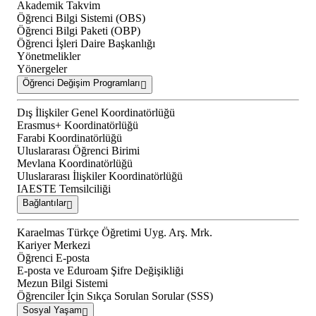
Akademik Takvim
Öğrenci Bilgi Sistemi (OBS)
Öğrenci Bilgi Paketi (OBP)
Öğrenci İşleri Daire Başkanlığı
Yönetmelikler
Yönergeler
Öğrenci Değişim Programları
Dış İlişkiler Genel Koordinatörlüğü
Erasmus+ Koordinatörlüğü
Farabi Koordinatörlüğü
Uluslararası Öğrenci Birimi
Mevlana Koordinatörlüğü
Uluslararası İlişkiler Koordinatörlüğü
IAESTE Temsilciliği
Bağlantılar
Karaelmas Türkçe Öğretimi Uyg. Arş. Mrk.
Kariyer Merkezi
Öğrenci E-posta
E-posta ve Eduroam Şifre Değişikliği
Mezun Bilgi Sistemi
Öğrenciler İçin Sıkça Sorulan Sorular (SSS)
Sosyal Yaşam