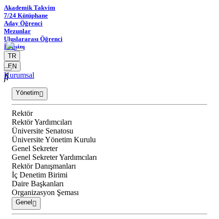
Akademik Takvim
7/24 Kütüphane
Aday Öğrenci
Mezunlar
Uluslararası Öğrenci
İletişim
TR
EN
Kurumsal
Yönetim
Rektör
Rektör Yardımcıları
Üniversite Senatosu
Üniversite Yönetim Kurulu
Genel Sekreter
Genel Sekreter Yardımcıları
Rektör Danışmanları
İç Denetim Birimi
Daire Başkanları
Organizasyon Şeması
Genel