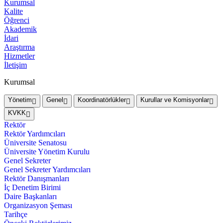
Kurumsal
Kalite
Öğrenci
Akademik
İdari
Araştırma
Hizmetler
İletişim
Kurumsal
Yönetim
Genel
Koordinatörlükler
Kurullar ve Komisyonlar
KVKK
Rektör
Rektör Yardımcıları
Üniversite Senatosu
Üniversite Yönetim Kurulu
Genel Sekreter
Genel Sekreter Yardımcıları
Rektör Danışmanları
İç Denetim Birimi
Daire Başkanları
Organizasyon Şeması
Tarihçe