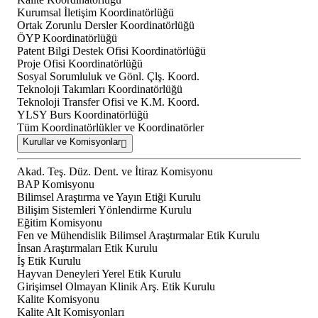
Kurumsal İletişim Koordinatörlüğü
Ortak Zorunlu Dersler Koordinatörlüğü
ÖYP Koordinatörlüğü
Patent Bilgi Destek Ofisi Koordinatörlüğü
Proje Ofisi Koordinatörlüğü
Sosyal Sorumluluk ve Gönl. Çlş. Koord.
Teknoloji Takımları Koordinatörlüğü
Teknoloji Transfer Ofisi ve K.M. Koord.
YLSY Burs Koordinatörlüğü
Tüm Koordinatörlükler ve Koordinatörler
Kurullar ve Komisyonlar
Akad. Teş. Düz. Dent. ve İtiraz Komisyonu
BAP Komisyonu
Bilimsel Araştırma ve Yayın Etiği Kurulu
Bilişim Sistemleri Yönlendirme Kurulu
Eğitim Komisyonu
Fen ve Mühendislik Bilimsel Araştırmalar Etik Kurulu
İnsan Araştırmaları Etik Kurulu
İş Etik Kurulu
Hayvan Deneyleri Yerel Etik Kurulu
Girişimsel Olmayan Klinik Arş. Etik Kurulu
Kalite Komisyonu
Kalite Alt Komisyonları