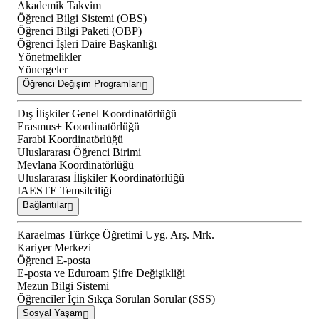
Akademik Takvim
Öğrenci Bilgi Sistemi (OBS)
Öğrenci Bilgi Paketi (OBP)
Öğrenci İşleri Daire Başkanlığı
Yönetmelikler
Yönergeler
Öğrenci Değişim Programları
Dış İlişkiler Genel Koordinatörlüğü
Erasmus+ Koordinatörlüğü
Farabi Koordinatörlüğü
Uluslararası Öğrenci Birimi
Mevlana Koordinatörlüğü
Uluslararası İlişkiler Koordinatörlüğü
IAESTE Temsilciliği
Bağlantılar
Karaelmas Türkçe Öğretimi Uyg. Arş. Mrk.
Kariyer Merkezi
Öğrenci E-posta
E-posta ve Eduroam Şifre Değişikliği
Mezun Bilgi Sistemi
Öğrenciler İçin Sıkça Sorulan Sorular (SSS)
Sosyal Yaşam