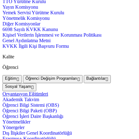
TTO Yürütme Kurulu
Yayın Komisyonu
Yemek Servisi Yürütme Kurulu
Yönetmelik Komisyonu
Diğer Komisyonlar
6698 Sayılı KVKK Kanunu
Kişisel Verilerin İşlenmesi ve Korunması Politikası
Genel Aydınlatma Metni
KVKK İlgili Kişi Başvuru Formu
Kalite
Öğrenci
Eğitim
Öğrenci Değişim Programları
Bağlantılar
Sosyal Yaşam
Oryantasyon Eğitimleri
Akademik Takvim
Öğrenci Bilgi Sistemi (OBS)
Öğrenci Bilgi Paketi (OBP)
Öğrenci İşleri Daire Başkanlığı
Yönetmelikler
Yönergeler
Dış İlişkiler Genel Koordinatörlüğü
Erasmus+ Koordinatörlüğü