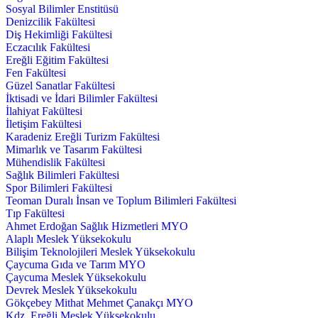
Sosyal Bilimler Enstitüsü
Denizcilik Fakültesi
Diş Hekimliği Fakültesi
Eczacılık Fakültesi
Ereğli Eğitim Fakültesi
Fen Fakültesi
Güzel Sanatlar Fakültesi
İktisadi ve İdari Bilimler Fakültesi
İlahiyat Fakültesi
İletişim Fakültesi
Karadeniz Ereğli Turizm Fakültesi
Mimarlık ve Tasarım Fakültesi
Mühendislik Fakültesi
Sağlık Bilimleri Fakültesi
Spor Bilimleri Fakültesi
Teoman Duralı İnsan ve Toplum Bilimleri Fakültesi
Tıp Fakültesi
Ahmet Erdoğan Sağlık Hizmetleri MYO
Alaplı Meslek Yüksekokulu
Bilişim Teknolojileri Meslek Yüksekokulu
Çaycuma Gıda ve Tarım MYO
Çaycuma Meslek Yüksekokulu
Devrek Meslek Yüksekokulu
Gökçebey Mithat Mehmet Çanakçı MYO
Kdz. Ereğli Meslek Yüksekokulu