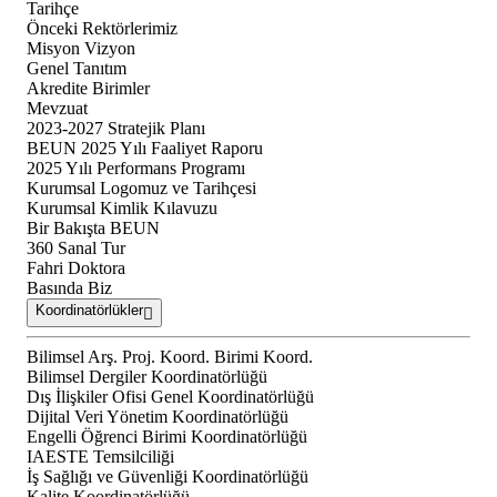
Tarihçe
Önceki Rektörlerimiz
Misyon Vizyon
Genel Tanıtım
Akredite Birimler
Mevzuat
2023-2027 Stratejik Planı
BEUN 2025 Yılı Faaliyet Raporu
2025 Yılı Performans Programı
Kurumsal Logomuz ve Tarihçesi
Kurumsal Kimlik Kılavuzu
Bir Bakışta BEUN
360 Sanal Tur
Fahri Doktora
Basında Biz
Koordinatörlükler
Bilimsel Arş. Proj. Koord. Birimi Koord.
Bilimsel Dergiler Koordinatörlüğü
Dış İlişkiler Ofisi Genel Koordinatörlüğü
Dijital Veri Yönetim Koordinatörlüğü
Engelli Öğrenci Birimi Koordinatörlüğü
IAESTE Temsilciliği
İş Sağlığı ve Güvenliği Koordinatörlüğü
Kalite Koordinatörlüğü