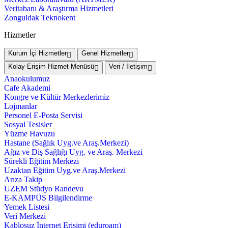
Veritabanı & Araştırma Hizmetleri
Zonguldak Teknokent
Hizmetler
Kurum İçi Hizmetler
Genel Hizmetler
Kolay Erişim Hizmet Menüsü
Veri / İletişim
Anaokulumuz
Cafe Akademi
Kongre ve Kültür Merkezlerimiz
Lojmanlar
Personel E-Posta Servisi
Sosyal Tesisler
Yüzme Havuzu
Hastane (Sağlık Uyg.ve Araş.Merkezi)
Ağız ve Diş Sağlığı Uyg. ve Araş. Merkezi
Sürekli Eğitim Merkezi
Uzaktan Eğitim Uyg.ve Araş.Merkezi
Arıza Takip
UZEM Stüdyo Randevu
E-KAMPÜS Bilgilendirme
Yemek Listesi
Veri Merkezi
Kablosuz İnternet Erişimi (eduroam)