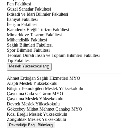
Fen Fakültesi
Güzel Sanatlar Fakültesi
İktisadi ve İdari Bilimler Fakültesi
İlahiyat Fakültesi
İletişim Fakültesi
Karadeniz Ereğli Turizm Fakültesi
Mimarlık ve Tasarım Fakültesi
Mühendislik Fakültesi
Sağlık Bilimleri Fakültesi
Spor Bilimleri Fakültesi
Teoman Duralı İnsan ve Toplum Bilimleri Fakültesi
Tıp Fakültesi
Meslek Yüksekokulları
Ahmet Erdoğan Sağlık Hizmetleri MYO
Alaplı Meslek Yüksekokulu
Bilişim Teknolojileri Meslek Yüksekokulu
Çaycuma Gıda ve Tarım MYO
Çaycuma Meslek Yüksekokulu
Devrek Meslek Yüksekokulu
Gökçebey Mithat Mehmet Çanakçı MYO
Kdz. Ereğli Meslek Yüksekokulu
Zonguldak Meslek Yüksekokulu
Rektörlüğe Bağlı Birimler