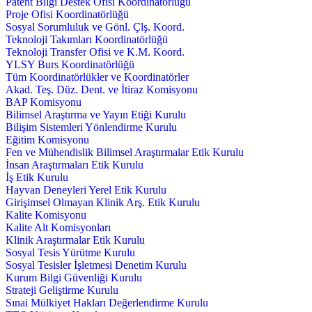
Patent Bilgi Destek Ofisi Koordinatörlüğü
Proje Ofisi Koordinatörlüğü
Sosyal Sorumluluk ve Gönl. Çlş. Koord.
Teknoloji Takımları Koordinatörlüğü
Teknoloji Transfer Ofisi ve K.M. Koord.
YLSY Burs Koordinatörlüğü
Tüm Koordinatörlükler ve Koordinatörler
Akad. Teş. Düz. Dent. ve İtiraz Komisyonu
BAP Komisyonu
Bilimsel Araştırma ve Yayın Etiği Kurulu
Bilişim Sistemleri Yönlendirme Kurulu
Eğitim Komisyonu
Fen ve Mühendislik Bilimsel Araştırmalar Etik Kurulu
İnsan Araştırmaları Etik Kurulu
İş Etik Kurulu
Hayvan Deneyleri Yerel Etik Kurulu
Girişimsel Olmayan Klinik Arş. Etik Kurulu
Kalite Komisyonu
Kalite Alt Komisyonları
Klinik Araştırmalar Etik Kurulu
Sosyal Tesis Yürütme Kurulu
Sosyal Tesisler İşletmesi Denetim Kurulu
Kurum Bilgi Güvenliği Kurulu
Strateji Geliştirme Kurulu
Sınai Mülkiyet Hakları Değerlendirme Kurulu