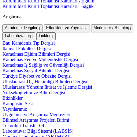
Kurum İdari Kurul Toplantısı Kararları - Eğitim
Kurum İdari Kurul Toplantısı Kararları - Sağlık
Araştırma
Akademik Dergiler
Etkinlikler ve Yayınlar
Merkezler / Birimler
Laboratuvarlar
Linkler
Batı Karadeniz Tıp Dergisi
İlahiyat Fakültesi Dergisi
Karaelmas Eğitim Bilimleri Dergisi
Karaelmas Fen ve Mühendislik Dergisi
Karaelmas İş Sağlığı ve Güvenliği Dergisi
Karaelmas Sosyal Bilimler Dergisi
Türkiye Diyabet ve Obezite Dergisi
Uluslararası Diş Hekimliği Bilimleri Dergisi
Uluslararası Yönetim İktisat ve İşletme Dergisi
Yükseköğretim ve Bilim Dergisi
Etkinlikler
Kampüsün Sesi
Yayınlarımız
Uygulama ve Araştırma Merkezleri
Bilimsel Araştırma Projeleri Birimi
Teknoloji Transfer Ofisi
Laboratuvar Bilgi Sistemi (LABSİS)
Merkez Laboratuvaru (ARTMER)