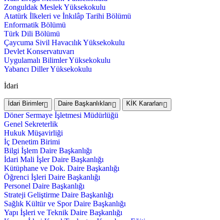
Zonguldak Meslek Yüksekokulu
Atatürk İlkeleri ve İnkılâp Tarihi Bölümü
Enformatik Bölümü
Türk Dili Bölümü
Çaycuma Sivil Havacılık Yüksekokulu
Devlet Konservatuvarı
Uygulamalı Bilimler Yüksekokulu
Yabancı Diller Yüksekokulu
İdari
İdari Birimler
Daire Başkanlıkları
KİK Kararları
Döner Sermaye İşletmesi Müdürlüğü
Genel Sekreterlik
Hukuk Müşavirliği
İç Denetim Birimi
Bilgi İşlem Daire Başkanlığı
İdari Mali İşler Daire Başkanlığı
Kütüphane ve Dok. Daire Başkanlığı
Öğrenci İşleri Daire Başkanlığı
Personel Daire Başkanlığı
Strateji Geliştirme Daire Başkanlığı
Sağlık Kültür ve Spor Daire Başkanlığı
Yapı İşleri ve Teknik Daire Başkanlığı