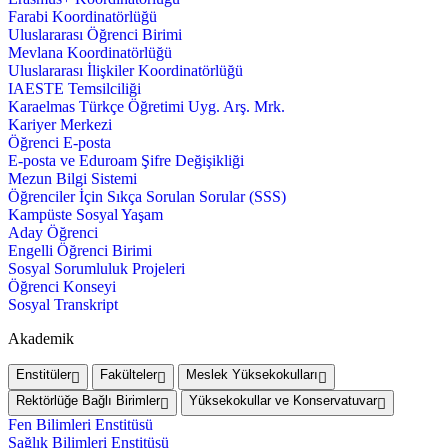
Farabi Koordinatörlüğü
Uluslararası Öğrenci Birimi
Mevlana Koordinatörlüğü
Uluslararası İlişkiler Koordinatörlüğü
IAESTE Temsilciliği
Karaelmas Türkçe Öğretimi Uyg. Arş. Mrk.
Kariyer Merkezi
Öğrenci E-posta
E-posta ve Eduroam Şifre Değişikliği
Mezun Bilgi Sistemi
Öğrenciler İçin Sıkça Sorulan Sorular (SSS)
Kampüste Sosyal Yaşam
Aday Öğrenci
Engelli Öğrenci Birimi
Sosyal Sorumluluk Projeleri
Öğrenci Konseyi
Sosyal Transkript
Akademik
Enstitüler
Fakülteler
Meslek Yüksekokulları
Rektörlüğe Bağlı Birimler
Yüksekokullar ve Konservatuvar
Fen Bilimleri Enstitüsü
Sağlık Bilimleri Enstitüsü