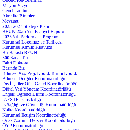
Önceki Rektörlerimiz
Misyon Vizyon
Genel Tanıtım
Akredite Birimler
Mevzuat
2023-2027 Stratejik Planı
BEUN 2025 Yılı Faaliyet Raporu
2025 Yılı Performans Programı
Kurumsal Logomuz ve Tarihçesi
Kurumsal Kimlik Kılavuzu
Bir Bakışta BEUN
360 Sanal Tur
Fahri Doktora
Basında Biz
Bilimsel Arş. Proj. Koord. Birimi Koord.
Bilimsel Dergiler Koordinatörlüğü
Dış İlişkiler Ofisi Genel Koordinatörlüğü
Dijital Veri Yönetim Koordinatörlüğü
Engelli Öğrenci Birimi Koordinatörlüğü
IAESTE Temsilciliği
İş Sağlığı ve Güvenliği Koordinatörlüğü
Kalite Koordinatörlüğü
Kurumsal İletişim Koordinatörlüğü
Ortak Zorunlu Dersler Koordinatörlüğü
ÖYP Koordinatörlüğü