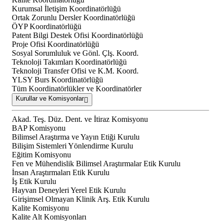
Kurumsal İletişim Koordinatörlüğü
Ortak Zorunlu Dersler Koordinatörlüğü
ÖYP Koordinatörlüğü
Patent Bilgi Destek Ofisi Koordinatörlüğü
Proje Ofisi Koordinatörlüğü
Sosyal Sorumluluk ve Gönl. Çlş. Koord.
Teknoloji Takımları Koordinatörlüğü
Teknoloji Transfer Ofisi ve K.M. Koord.
YLSY Burs Koordinatörlüğü
Tüm Koordinatörlükler ve Koordinatörler
Kurullar ve Komisyonlar
Akad. Teş. Düz. Dent. ve İtiraz Komisyonu
BAP Komisyonu
Bilimsel Araştırma ve Yayın Etiği Kurulu
Bilişim Sistemleri Yönlendirme Kurulu
Eğitim Komisyonu
Fen ve Mühendislik Bilimsel Araştırmalar Etik Kurulu
İnsan Araştırmaları Etik Kurulu
İş Etik Kurulu
Hayvan Deneyleri Yerel Etik Kurulu
Girişimsel Olmayan Klinik Arş. Etik Kurulu
Kalite Komisyonu
Kalite Alt Komisyonları