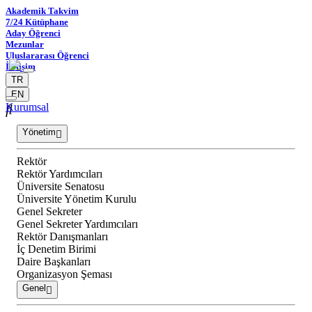
Akademik Takvim
7/24 Kütüphane
Aday Öğrenci
Mezunlar
Uluslararası Öğrenci
İletişim
TR
EN
Kurumsal
Yönetim
Rektör
Rektör Yardımcıları
Üniversite Senatosu
Üniversite Yönetim Kurulu
Genel Sekreter
Genel Sekreter Yardımcıları
Rektör Danışmanları
İç Denetim Birimi
Daire Başkanları
Organizasyon Şeması
Genel