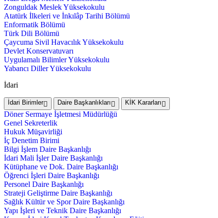
Zonguldak Meslek Yüksekokulu
Atatürk İlkeleri ve İnkılâp Tarihi Bölümü
Enformatik Bölümü
Türk Dili Bölümü
Çaycuma Sivil Havacılık Yüksekokulu
Devlet Konservatuvarı
Uygulamalı Bilimler Yüksekokulu
Yabancı Diller Yüksekokulu
İdari
İdari Birimler
Daire Başkanlıkları
KİK Kararları
Döner Sermaye İşletmesi Müdürlüğü
Genel Sekreterlik
Hukuk Müşavirliği
İç Denetim Birimi
Bilgi İşlem Daire Başkanlığı
İdari Mali İşler Daire Başkanlığı
Kütüphane ve Dok. Daire Başkanlığı
Öğrenci İşleri Daire Başkanlığı
Personel Daire Başkanlığı
Strateji Geliştirme Daire Başkanlığı
Sağlık Kültür ve Spor Daire Başkanlığı
Yapı İşleri ve Teknik Daire Başkanlığı