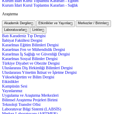
Kurum İdari Kurul Toplantısı Kararları - Eğitim
Kurum İdari Kurul Toplantısı Kararları - Sağlık
Araştırma
Akademik Dergiler
Etkinlikler ve Yayınlar
Merkezler / Birimler
Laboratuvarlar
Linkler
Batı Karadeniz Tıp Dergisi
İlahiyat Fakültesi Dergisi
Karaelmas Eğitim Bilimleri Dergisi
Karaelmas Fen ve Mühendislik Dergisi
Karaelmas İş Sağlığı ve Güvenliği Dergisi
Karaelmas Sosyal Bilimler Dergisi
Türkiye Diyabet ve Obezite Dergisi
Uluslararası Diş Hekimliği Bilimleri Dergisi
Uluslararası Yönetim İktisat ve İşletme Dergisi
Yükseköğretim ve Bilim Dergisi
Etkinlikler
Kampüsün Sesi
Yayınlarımız
Uygulama ve Araştırma Merkezleri
Bilimsel Araştırma Projeleri Birimi
Teknoloji Transfer Ofisi
Laboratuvar Bilgi Sistemi (LABSİS)
Merkez Laboratuvaru (ARTMER)