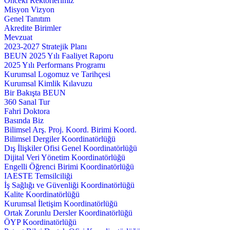
Önceki Rektörlerimiz
Misyon Vizyon
Genel Tanıtım
Akredite Birimler
Mevzuat
2023-2027 Stratejik Planı
BEUN 2025 Yılı Faaliyet Raporu
2025 Yılı Performans Programı
Kurumsal Logomuz ve Tarihçesi
Kurumsal Kimlik Kılavuzu
Bir Bakışta BEUN
360 Sanal Tur
Fahri Doktora
Basında Biz
Bilimsel Arş. Proj. Koord. Birimi Koord.
Bilimsel Dergiler Koordinatörlüğü
Dış İlişkiler Ofisi Genel Koordinatörlüğü
Dijital Veri Yönetim Koordinatörlüğü
Engelli Öğrenci Birimi Koordinatörlüğü
IAESTE Temsilciliği
İş Sağlığı ve Güvenliği Koordinatörlüğü
Kalite Koordinatörlüğü
Kurumsal İletişim Koordinatörlüğü
Ortak Zorunlu Dersler Koordinatörlüğü
ÖYP Koordinatörlüğü