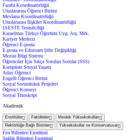
Farabi Koordinatörlüğü
Uluslararası Öğrenci Birimi
Mevlana Koordinatörlüğü
Uluslararası İlişkiler Koordinatörlüğü
IAESTE Temsilciliği
Karaelmas Türkçe Öğretimi Uyg. Arş. Mrk.
Kariyer Merkezi
Öğrenci E-posta
E-posta ve Eduroam Şifre Değişikliği
Mezun Bilgi Sistemi
Öğrenciler İçin Sıkça Sorulan Sorular (SSS)
Kampüste Sosyal Yaşam
Aday Öğrenci
Engelli Öğrenci Birimi
Sosyal Sorumluluk Projeleri
Öğrenci Konseyi
Sosyal Transkript
Akademik
Enstitüler
Fakülteler
Meslek Yüksekokulları
Rektörlüğe Bağlı Birimler
Yüksekokullar ve Konservatuvar
Fen Bilimleri Enstitüsü
Sağlık Bilimleri Enstitüsü