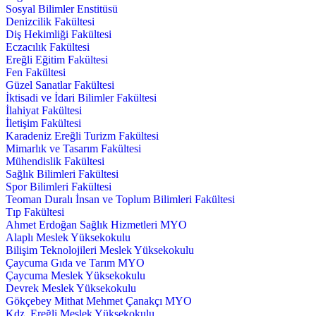
Sosyal Bilimler Enstitüsü
Denizcilik Fakültesi
Diş Hekimliği Fakültesi
Eczacılık Fakültesi
Ereğli Eğitim Fakültesi
Fen Fakültesi
Güzel Sanatlar Fakültesi
İktisadi ve İdari Bilimler Fakültesi
İlahiyat Fakültesi
İletişim Fakültesi
Karadeniz Ereğli Turizm Fakültesi
Mimarlık ve Tasarım Fakültesi
Mühendislik Fakültesi
Sağlık Bilimleri Fakültesi
Spor Bilimleri Fakültesi
Teoman Duralı İnsan ve Toplum Bilimleri Fakültesi
Tıp Fakültesi
Ahmet Erdoğan Sağlık Hizmetleri MYO
Alaplı Meslek Yüksekokulu
Bilişim Teknolojileri Meslek Yüksekokulu
Çaycuma Gıda ve Tarım MYO
Çaycuma Meslek Yüksekokulu
Devrek Meslek Yüksekokulu
Gökçebey Mithat Mehmet Çanakçı MYO
Kdz. Ereğli Meslek Yüksekokulu