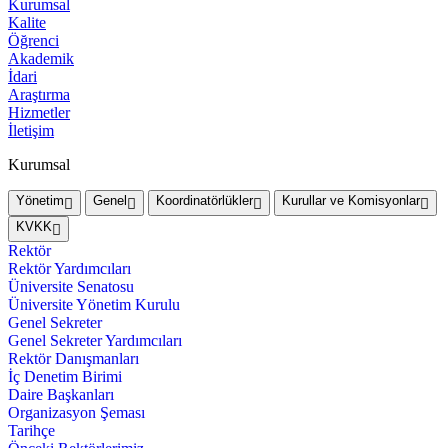
Kurumsal
Kalite
Öğrenci
Akademik
İdari
Araştırma
Hizmetler
İletişim
Kurumsal
Yönetim
Genel
Koordinatörlükler
Kurullar ve Komisyonlar
KVKK
Rektör
Rektör Yardımcıları
Üniversite Senatosu
Üniversite Yönetim Kurulu
Genel Sekreter
Genel Sekreter Yardımcıları
Rektör Danışmanları
İç Denetim Birimi
Daire Başkanları
Organizasyon Şeması
Tarihçe