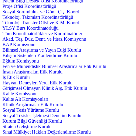
Patent Bilgi Destek Ofisi Koordinatörlüğü
Proje Ofisi Koordinatörlüğü
Sosyal Sorumluluk ve Gönl. Çlş. Koord.
Teknoloji Takımları Koordinatörlüğü
Teknoloji Transfer Ofisi ve K.M. Koord.
YLSY Burs Koordinatörlüğü
Tüm Koordinatörlükler ve Koordinatörler
Akad. Teş. Düz. Dent. ve İtiraz Komisyonu
BAP Komisyonu
Bilimsel Araştırma ve Yayın Etiği Kurulu
Bilişim Sistemleri Yönlendirme Kurulu
Eğitim Komisyonu
Fen ve Mühendislik Bilimsel Araştırmalar Etik Kurulu
İnsan Araştırmaları Etik Kurulu
İş Etik Kurulu
Hayvan Deneyleri Yerel Etik Kurulu
Girişimsel Olmayan Klinik Arş. Etik Kurulu
Kalite Komisyonu
Kalite Alt Komisyonları
Klinik Araştırmalar Etik Kurulu
Sosyal Tesis Yürütme Kurulu
Sosyal Tesisler İşletmesi Denetim Kurulu
Kurum Bilgi Güvenliği Kurulu
Strateji Geliştirme Kurulu
Sınai Mülkiyet Hakları Değerlendirme Kurulu