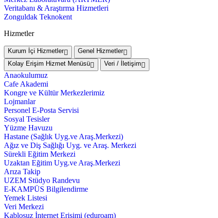
Veritabanı & Araştırma Hizmetleri
Zonguldak Teknokent
Hizmetler
Kurum İçi Hizmetler
Genel Hizmetler
Kolay Erişim Hizmet Menüsü
Veri / İletişim
Anaokulumuz
Cafe Akademi
Kongre ve Kültür Merkezlerimiz
Lojmanlar
Personel E-Posta Servisi
Sosyal Tesisler
Yüzme Havuzu
Hastane (Sağlık Uyg.ve Araş.Merkezi)
Ağız ve Diş Sağlığı Uyg. ve Araş. Merkezi
Sürekli Eğitim Merkezi
Uzaktan Eğitim Uyg.ve Araş.Merkezi
Arıza Takip
UZEM Stüdyo Randevu
E-KAMPÜS Bilgilendirme
Yemek Listesi
Veri Merkezi
Kablosuz İnternet Erişimi (eduroam)