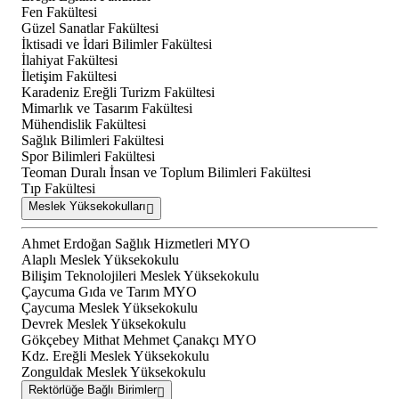
Fen Fakültesi
Güzel Sanatlar Fakültesi
İktisadi ve İdari Bilimler Fakültesi
İlahiyat Fakültesi
İletişim Fakültesi
Karadeniz Ereğli Turizm Fakültesi
Mimarlık ve Tasarım Fakültesi
Mühendislik Fakültesi
Sağlık Bilimleri Fakültesi
Spor Bilimleri Fakültesi
Teoman Duralı İnsan ve Toplum Bilimleri Fakültesi
Tıp Fakültesi
Meslek Yüksekokulları
Ahmet Erdoğan Sağlık Hizmetleri MYO
Alaplı Meslek Yüksekokulu
Bilişim Teknolojileri Meslek Yüksekokulu
Çaycuma Gıda ve Tarım MYO
Çaycuma Meslek Yüksekokulu
Devrek Meslek Yüksekokulu
Gökçebey Mithat Mehmet Çanakçı MYO
Kdz. Ereğli Meslek Yüksekokulu
Zonguldak Meslek Yüksekokulu
Rektörlüğe Bağlı Birimler