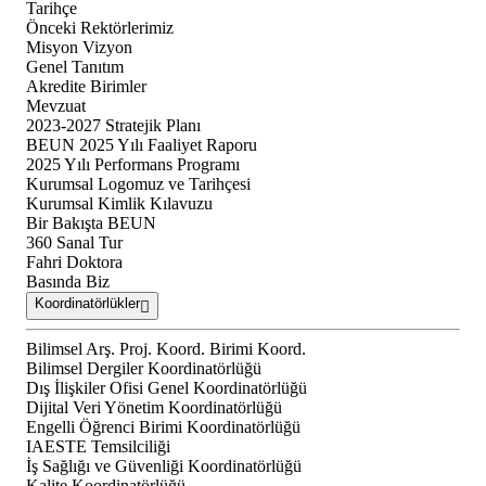
Tarihçe
Önceki Rektörlerimiz
Misyon Vizyon
Genel Tanıtım
Akredite Birimler
Mevzuat
2023-2027 Stratejik Planı
BEUN 2025 Yılı Faaliyet Raporu
2025 Yılı Performans Programı
Kurumsal Logomuz ve Tarihçesi
Kurumsal Kimlik Kılavuzu
Bir Bakışta BEUN
360 Sanal Tur
Fahri Doktora
Basında Biz
Koordinatörlükler
Bilimsel Arş. Proj. Koord. Birimi Koord.
Bilimsel Dergiler Koordinatörlüğü
Dış İlişkiler Ofisi Genel Koordinatörlüğü
Dijital Veri Yönetim Koordinatörlüğü
Engelli Öğrenci Birimi Koordinatörlüğü
IAESTE Temsilciliği
İş Sağlığı ve Güvenliği Koordinatörlüğü
Kalite Koordinatörlüğü