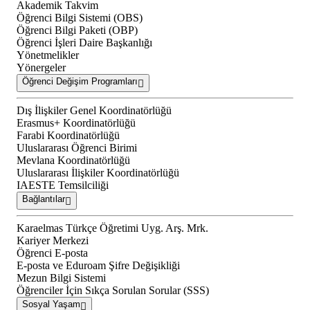
Akademik Takvim
Öğrenci Bilgi Sistemi (OBS)
Öğrenci Bilgi Paketi (OBP)
Öğrenci İşleri Daire Başkanlığı
Yönetmelikler
Yönergeler
Öğrenci Değişim Programları
Dış İlişkiler Genel Koordinatörlüğü
Erasmus+ Koordinatörlüğü
Farabi Koordinatörlüğü
Uluslararası Öğrenci Birimi
Mevlana Koordinatörlüğü
Uluslararası İlişkiler Koordinatörlüğü
IAESTE Temsilciliği
Bağlantılar
Karaelmas Türkçe Öğretimi Uyg. Arş. Mrk.
Kariyer Merkezi
Öğrenci E-posta
E-posta ve Eduroam Şifre Değişikliği
Mezun Bilgi Sistemi
Öğrenciler İçin Sıkça Sorulan Sorular (SSS)
Sosyal Yaşam