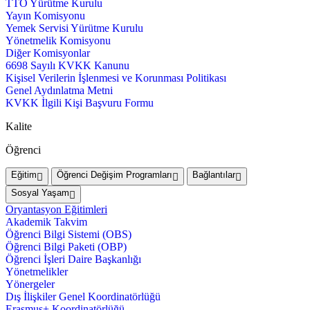
TTO Yürütme Kurulu
Yayın Komisyonu
Yemek Servisi Yürütme Kurulu
Yönetmelik Komisyonu
Diğer Komisyonlar
6698 Sayılı KVKK Kanunu
Kişisel Verilerin İşlenmesi ve Korunması Politikası
Genel Aydınlatma Metni
KVKK İlgili Kişi Başvuru Formu
Kalite
Öğrenci
Eğitim
Öğrenci Değişim Programları
Bağlantılar
Sosyal Yaşam
Oryantasyon Eğitimleri
Akademik Takvim
Öğrenci Bilgi Sistemi (OBS)
Öğrenci Bilgi Paketi (OBP)
Öğrenci İşleri Daire Başkanlığı
Yönetmelikler
Yönergeler
Dış İlişkiler Genel Koordinatörlüğü
Erasmus+ Koordinatörlüğü