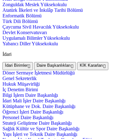
Zonguldak Meslek Yüksekokulu
Atatürk İlkeleri ve İnkılâp Tarihi Bölümü
Enformatik Bölümü
Türk Dili Bölümü
Çaycuma Sivil Havacılık Yüksekokulu
Devlet Konservatuvarı
Uygulamalı Bilimler Yüksekokulu
Yabancı Diller Yüksekokulu
İdari
İdari Birimler
Daire Başkanlıkları
KİK Kararları
Döner Sermaye İşletmesi Müdürlüğü
Genel Sekreterlik
Hukuk Müşavirliği
İç Denetim Birimi
Bilgi İşlem Daire Başkanlığı
İdari Mali İşler Daire Başkanlığı
Kütüphane ve Dok. Daire Başkanlığı
Öğrenci İşleri Daire Başkanlığı
Personel Daire Başkanlığı
Strateji Geliştirme Daire Başkanlığı
Sağlık Kültür ve Spor Daire Başkanlığı
Yapı İşleri ve Teknik Daire Başkanlığı