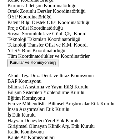
Kurumsal İletişim Koordinatörlüğü
Ortak Zorunlu Dersler Koordinatörlüğü
ÖYP Koordinatörlüğü
Patent Bilgi Destek Ofisi Koordinatörlüğü
Proje Ofisi Koordinatörlüğü
Sosyal Sorumluluk ve Gönl. Çlş. Koord.
Teknoloji Takımları Koordinatörlüğü
Teknoloji Transfer Ofisi ve K.M. Koord.
YLSY Burs Koordinatörlüğü
Tüm Koordinatörlükler ve Koordinatörler
Kurullar ve Komisyonlar
Akad. Teş. Düz. Dent. ve İtiraz Komisyonu
BAP Komisyonu
Bilimsel Araştırma ve Yayın Etiği Kurulu
Bilişim Sistemleri Yönlendirme Kurulu
Eğitim Komisyonu
Fen ve Mühendislik Bilimsel Araştırmalar Etik Kurulu
İnsan Araştırmaları Etik Kurulu
İş Etik Kurulu
Hayvan Deneyleri Yerel Etik Kurulu
Girişimsel Olmayan Klinik Arş. Etik Kurulu
Kalite Komisyonu
Kalite Alt Komisyonları