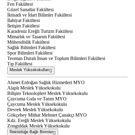
Fen Fakültesi
Güzel Sanatlar Fakültesi
İktisadi ve İdari Bilimler Fakültesi
İlahiyat Fakültesi
İletişim Fakültesi
Karadeniz Ereğli Turizm Fakültesi
Mimarlık ve Tasarım Fakültesi
Mühendislik Fakültesi
Sağlık Bilimleri Fakültesi
Spor Bilimleri Fakültesi
Teoman Duralı İnsan ve Toplum Bilimleri Fakültesi
Tıp Fakültesi
Meslek Yüksekokulları
Ahmet Erdoğan Sağlık Hizmetleri MYO
Alaplı Meslek Yüksekokulu
Bilişim Teknolojileri Meslek Yüksekokulu
Çaycuma Gıda ve Tarım MYO
Çaycuma Meslek Yüksekokulu
Devrek Meslek Yüksekokulu
Gökçebey Mithat Mehmet Çanakçı MYO
Kdz. Ereğli Meslek Yüksekokulu
Zonguldak Meslek Yüksekokulu
Rektörlüğe Bağlı Birimler