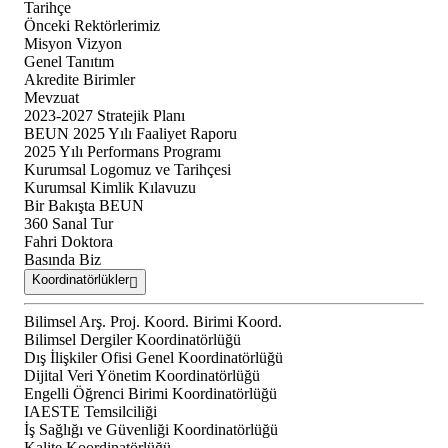
Tarihçe
Önceki Rektörlerimiz
Misyon Vizyon
Genel Tanıtım
Akredite Birimler
Mevzuat
2023-2027 Stratejik Planı
BEUN 2025 Yılı Faaliyet Raporu
2025 Yılı Performans Programı
Kurumsal Logomuz ve Tarihçesi
Kurumsal Kimlik Kılavuzu
Bir Bakışta BEUN
360 Sanal Tur
Fahri Doktora
Basında Biz
Koordinatörlükler
Bilimsel Arş. Proj. Koord. Birimi Koord.
Bilimsel Dergiler Koordinatörlüğü
Dış İlişkiler Ofisi Genel Koordinatörlüğü
Dijital Veri Yönetim Koordinatörlüğü
Engelli Öğrenci Birimi Koordinatörlüğü
IAESTE Temsilciliği
İş Sağlığı ve Güvenliği Koordinatörlüğü
Kalite Koordinatörlüğü