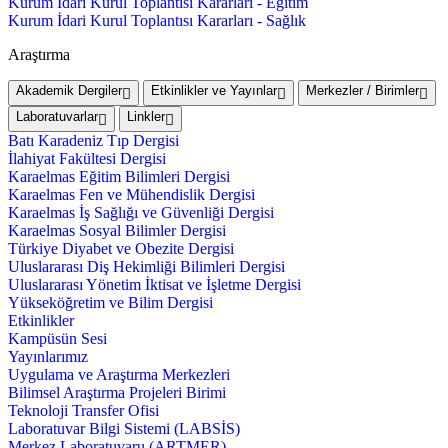
Kurum İdari Kurul Toplantısı Kararları - Eğitim
Kurum İdari Kurul Toplantısı Kararları - Sağlık
Araştırma
Akademik Dergiler
Etkinlikler ve Yayınlar
Merkezler / Birimler
Laboratuvarlar
Linkler
Batı Karadeniz Tıp Dergisi
İlahiyat Fakültesi Dergisi
Karaelmas Eğitim Bilimleri Dergisi
Karaelmas Fen ve Mühendislik Dergisi
Karaelmas İş Sağlığı ve Güvenliği Dergisi
Karaelmas Sosyal Bilimler Dergisi
Türkiye Diyabet ve Obezite Dergisi
Uluslararası Diş Hekimliği Bilimleri Dergisi
Uluslararası Yönetim İktisat ve İşletme Dergisi
Yükseköğretim ve Bilim Dergisi
Etkinlikler
Kampüsün Sesi
Yayınlarımız
Uygulama ve Araştırma Merkezleri
Bilimsel Araştırma Projeleri Birimi
Teknoloji Transfer Ofisi
Laboratuvar Bilgi Sistemi (LABSİS)
Merkez Laboratuvaru (ARTMER)