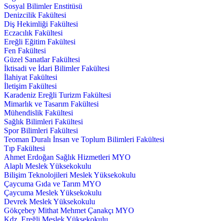
Sosyal Bilimler Enstitüsü
Denizcilik Fakültesi
Diş Hekimliği Fakültesi
Eczacılık Fakültesi
Ereğli Eğitim Fakültesi
Fen Fakültesi
Güzel Sanatlar Fakültesi
İktisadi ve İdari Bilimler Fakültesi
İlahiyat Fakültesi
İletişim Fakültesi
Karadeniz Ereğli Turizm Fakültesi
Mimarlık ve Tasarım Fakültesi
Mühendislik Fakültesi
Sağlık Bilimleri Fakültesi
Spor Bilimleri Fakültesi
Teoman Duralı İnsan ve Toplum Bilimleri Fakültesi
Tıp Fakültesi
Ahmet Erdoğan Sağlık Hizmetleri MYO
Alaplı Meslek Yüksekokulu
Bilişim Teknolojileri Meslek Yüksekokulu
Çaycuma Gıda ve Tarım MYO
Çaycuma Meslek Yüksekokulu
Devrek Meslek Yüksekokulu
Gökçebey Mithat Mehmet Çanakçı MYO
Kdz. Ereğli Meslek Yüksekokulu