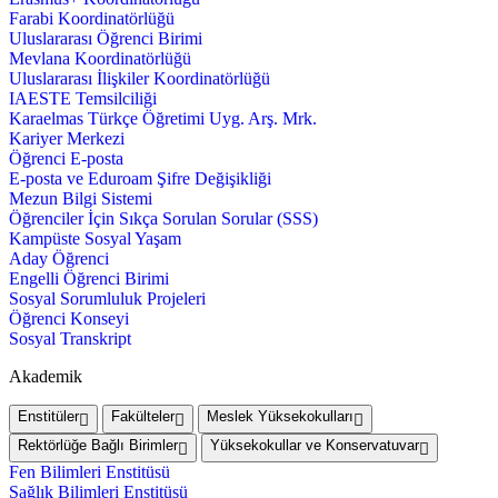
Farabi Koordinatörlüğü
Uluslararası Öğrenci Birimi
Mevlana Koordinatörlüğü
Uluslararası İlişkiler Koordinatörlüğü
IAESTE Temsilciliği
Karaelmas Türkçe Öğretimi Uyg. Arş. Mrk.
Kariyer Merkezi
Öğrenci E-posta
E-posta ve Eduroam Şifre Değişikliği
Mezun Bilgi Sistemi
Öğrenciler İçin Sıkça Sorulan Sorular (SSS)
Kampüste Sosyal Yaşam
Aday Öğrenci
Engelli Öğrenci Birimi
Sosyal Sorumluluk Projeleri
Öğrenci Konseyi
Sosyal Transkript
Akademik
Enstitüler
Fakülteler
Meslek Yüksekokulları
Rektörlüğe Bağlı Birimler
Yüksekokullar ve Konservatuvar
Fen Bilimleri Enstitüsü
Sağlık Bilimleri Enstitüsü