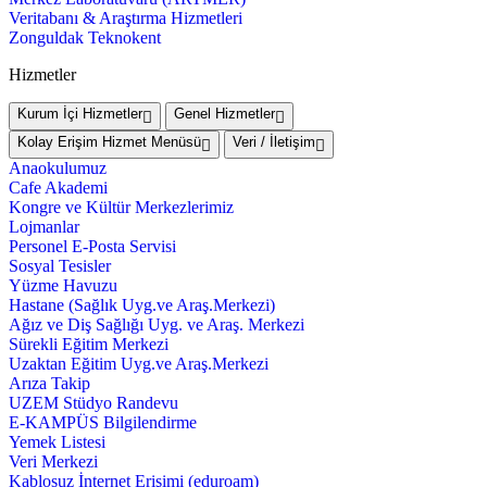
Veritabanı & Araştırma Hizmetleri
Zonguldak Teknokent
Hizmetler
Kurum İçi Hizmetler
Genel Hizmetler
Kolay Erişim Hizmet Menüsü
Veri / İletişim
Anaokulumuz
Cafe Akademi
Kongre ve Kültür Merkezlerimiz
Lojmanlar
Personel E-Posta Servisi
Sosyal Tesisler
Yüzme Havuzu
Hastane (Sağlık Uyg.ve Araş.Merkezi)
Ağız ve Diş Sağlığı Uyg. ve Araş. Merkezi
Sürekli Eğitim Merkezi
Uzaktan Eğitim Uyg.ve Araş.Merkezi
Arıza Takip
UZEM Stüdyo Randevu
E-KAMPÜS Bilgilendirme
Yemek Listesi
Veri Merkezi
Kablosuz İnternet Erişimi (eduroam)