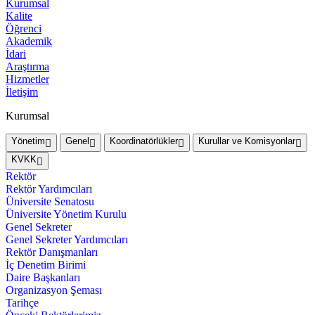
Kurumsal
Kalite
Öğrenci
Akademik
İdari
Araştırma
Hizmetler
İletişim
Kurumsal
Yönetim
Genel
Koordinatörlükler
Kurullar ve Komisyonlar
KVKK
Rektör
Rektör Yardımcıları
Üniversite Senatosu
Üniversite Yönetim Kurulu
Genel Sekreter
Genel Sekreter Yardımcıları
Rektör Danışmanları
İç Denetim Birimi
Daire Başkanları
Organizasyon Şeması
Tarihçe