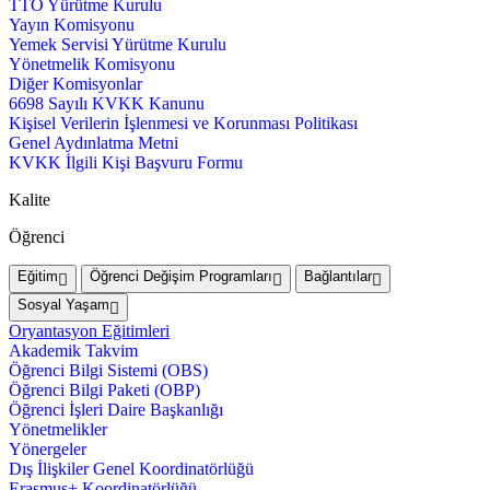
TTO Yürütme Kurulu
Yayın Komisyonu
Yemek Servisi Yürütme Kurulu
Yönetmelik Komisyonu
Diğer Komisyonlar
6698 Sayılı KVKK Kanunu
Kişisel Verilerin İşlenmesi ve Korunması Politikası
Genel Aydınlatma Metni
KVKK İlgili Kişi Başvuru Formu
Kalite
Öğrenci
Eğitim
Öğrenci Değişim Programları
Bağlantılar
Sosyal Yaşam
Oryantasyon Eğitimleri
Akademik Takvim
Öğrenci Bilgi Sistemi (OBS)
Öğrenci Bilgi Paketi (OBP)
Öğrenci İşleri Daire Başkanlığı
Yönetmelikler
Yönergeler
Dış İlişkiler Genel Koordinatörlüğü
Erasmus+ Koordinatörlüğü