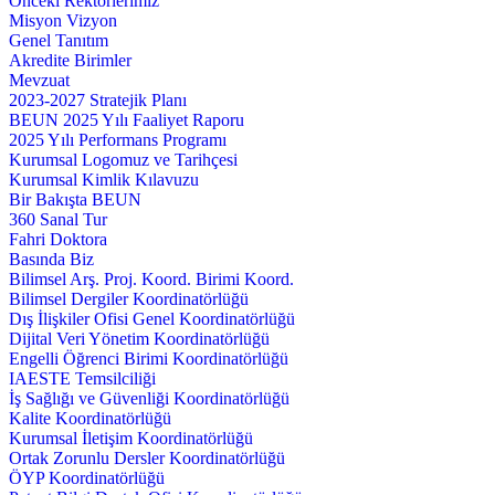
Önceki Rektörlerimiz
Misyon Vizyon
Genel Tanıtım
Akredite Birimler
Mevzuat
2023-2027 Stratejik Planı
BEUN 2025 Yılı Faaliyet Raporu
2025 Yılı Performans Programı
Kurumsal Logomuz ve Tarihçesi
Kurumsal Kimlik Kılavuzu
Bir Bakışta BEUN
360 Sanal Tur
Fahri Doktora
Basında Biz
Bilimsel Arş. Proj. Koord. Birimi Koord.
Bilimsel Dergiler Koordinatörlüğü
Dış İlişkiler Ofisi Genel Koordinatörlüğü
Dijital Veri Yönetim Koordinatörlüğü
Engelli Öğrenci Birimi Koordinatörlüğü
IAESTE Temsilciliği
İş Sağlığı ve Güvenliği Koordinatörlüğü
Kalite Koordinatörlüğü
Kurumsal İletişim Koordinatörlüğü
Ortak Zorunlu Dersler Koordinatörlüğü
ÖYP Koordinatörlüğü