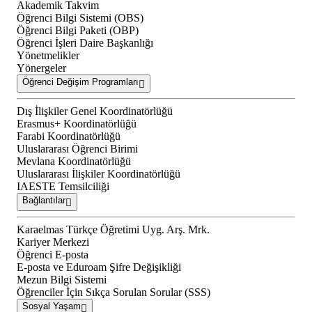
Akademik Takvim
Öğrenci Bilgi Sistemi (OBS)
Öğrenci Bilgi Paketi (OBP)
Öğrenci İşleri Daire Başkanlığı
Yönetmelikler
Yönergeler
Öğrenci Değişim Programları
Dış İlişkiler Genel Koordinatörlüğü
Erasmus+ Koordinatörlüğü
Farabi Koordinatörlüğü
Uluslararası Öğrenci Birimi
Mevlana Koordinatörlüğü
Uluslararası İlişkiler Koordinatörlüğü
IAESTE Temsilciliği
Bağlantılar
Karaelmas Türkçe Öğretimi Uyg. Arş. Mrk.
Kariyer Merkezi
Öğrenci E-posta
E-posta ve Eduroam Şifre Değişikliği
Mezun Bilgi Sistemi
Öğrenciler İçin Sıkça Sorulan Sorular (SSS)
Sosyal Yaşam