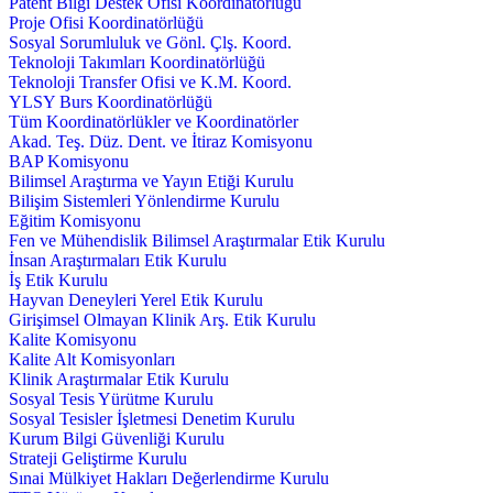
Patent Bilgi Destek Ofisi Koordinatörlüğü
Proje Ofisi Koordinatörlüğü
Sosyal Sorumluluk ve Gönl. Çlş. Koord.
Teknoloji Takımları Koordinatörlüğü
Teknoloji Transfer Ofisi ve K.M. Koord.
YLSY Burs Koordinatörlüğü
Tüm Koordinatörlükler ve Koordinatörler
Akad. Teş. Düz. Dent. ve İtiraz Komisyonu
BAP Komisyonu
Bilimsel Araştırma ve Yayın Etiği Kurulu
Bilişim Sistemleri Yönlendirme Kurulu
Eğitim Komisyonu
Fen ve Mühendislik Bilimsel Araştırmalar Etik Kurulu
İnsan Araştırmaları Etik Kurulu
İş Etik Kurulu
Hayvan Deneyleri Yerel Etik Kurulu
Girişimsel Olmayan Klinik Arş. Etik Kurulu
Kalite Komisyonu
Kalite Alt Komisyonları
Klinik Araştırmalar Etik Kurulu
Sosyal Tesis Yürütme Kurulu
Sosyal Tesisler İşletmesi Denetim Kurulu
Kurum Bilgi Güvenliği Kurulu
Strateji Geliştirme Kurulu
Sınai Mülkiyet Hakları Değerlendirme Kurulu