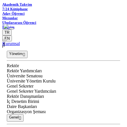
Akademik Takvim
7/24 Kütüphane
Aday Öğrenci
Mezunlar
Uluslararası Öğrenci
İletişim
TR
EN
Kurumsal
Yönetim
Rektör
Rektör Yardımcıları
Üniversite Senatosu
Üniversite Yönetim Kurulu
Genel Sekreter
Genel Sekreter Yardımcıları
Rektör Danışmanları
İç Denetim Birimi
Daire Başkanları
Organizasyon Şeması
Genel