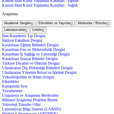
Kurum İdari Kurul Toplantısı Kararları - Eğitim
Kurum İdari Kurul Toplantısı Kararları - Sağlık
Araştırma
Akademik Dergiler
Etkinlikler ve Yayınlar
Merkezler / Birimler
Laboratuvarlar
Linkler
Batı Karadeniz Tıp Dergisi
İlahiyat Fakültesi Dergisi
Karaelmas Eğitim Bilimleri Dergisi
Karaelmas Fen ve Mühendislik Dergisi
Karaelmas İş Sağlığı ve Güvenliği Dergisi
Karaelmas Sosyal Bilimler Dergisi
Türkiye Diyabet ve Obezite Dergisi
Uluslararası Diş Hekimliği Bilimleri Dergisi
Uluslararası Yönetim İktisat ve İşletme Dergisi
Yükseköğretim ve Bilim Dergisi
Etkinlikler
Kampüsün Sesi
Yayınlarımız
Uygulama ve Araştırma Merkezleri
Bilimsel Araştırma Projeleri Birimi
Teknoloji Transfer Ofisi
Laboratuvar Bilgi Sistemi (LABSİS)
Merkez Laboratuvaru (ARTMER)