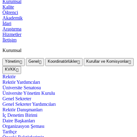
Kurumsal
Kalite
Öğrenci
Akademik
İdari
Araştırma
Hizmetler
İletişim
Kurumsal
Yönetim
Genel
Koordinatörlükler
Kurullar ve Komisyonlar
KVKK
Rektör
Rektör Yardımcıları
Üniversite Senatosu
Üniversite Yönetim Kurulu
Genel Sekreter
Genel Sekreter Yardımcıları
Rektör Danışmanları
İç Denetim Birimi
Daire Başkanları
Organizasyon Şeması
Tarihçe