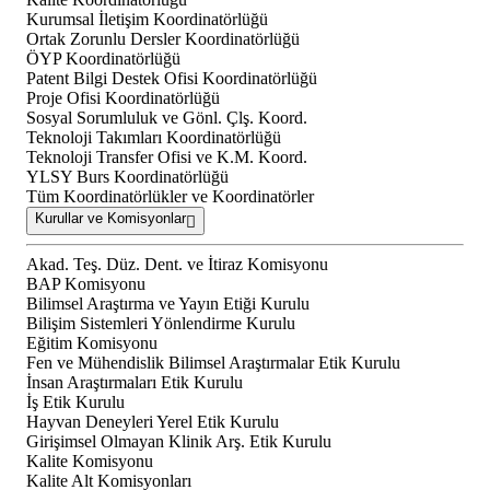
Kurumsal İletişim Koordinatörlüğü
Ortak Zorunlu Dersler Koordinatörlüğü
ÖYP Koordinatörlüğü
Patent Bilgi Destek Ofisi Koordinatörlüğü
Proje Ofisi Koordinatörlüğü
Sosyal Sorumluluk ve Gönl. Çlş. Koord.
Teknoloji Takımları Koordinatörlüğü
Teknoloji Transfer Ofisi ve K.M. Koord.
YLSY Burs Koordinatörlüğü
Tüm Koordinatörlükler ve Koordinatörler
Kurullar ve Komisyonlar
Akad. Teş. Düz. Dent. ve İtiraz Komisyonu
BAP Komisyonu
Bilimsel Araştırma ve Yayın Etiği Kurulu
Bilişim Sistemleri Yönlendirme Kurulu
Eğitim Komisyonu
Fen ve Mühendislik Bilimsel Araştırmalar Etik Kurulu
İnsan Araştırmaları Etik Kurulu
İş Etik Kurulu
Hayvan Deneyleri Yerel Etik Kurulu
Girişimsel Olmayan Klinik Arş. Etik Kurulu
Kalite Komisyonu
Kalite Alt Komisyonları