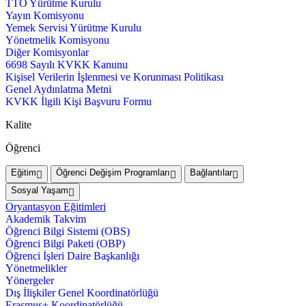
TTO Yürütme Kurulu
Yayın Komisyonu
Yemek Servisi Yürütme Kurulu
Yönetmelik Komisyonu
Diğer Komisyonlar
6698 Sayılı KVKK Kanunu
Kişisel Verilerin İşlenmesi ve Korunması Politikası
Genel Aydınlatma Metni
KVKK İlgili Kişi Başvuru Formu
Kalite
Öğrenci
Eğitim
Öğrenci Değişim Programları
Bağlantılar
Sosyal Yaşam
Oryantasyon Eğitimleri
Akademik Takvim
Öğrenci Bilgi Sistemi (OBS)
Öğrenci Bilgi Paketi (OBP)
Öğrenci İşleri Daire Başkanlığı
Yönetmelikler
Yönergeler
Dış İlişkiler Genel Koordinatörlüğü
Erasmus+ Koordinatörlüğü