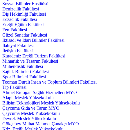
Sosyal Bilimler Enstitüsü
Denizcilik Fakültesi
Diş Hekimliği Fakültesi
Eczacılık Fakültesi
Ereğli Eğitim Fakültesi
Fen Fakültesi
Güzel Sanatlar Fakültesi
İktisadi ve İdari Bilimler Fakültesi
İlahiyat Fakültesi
İletişim Fakültesi
Karadeniz Ereğli Turizm Fakültesi
Mimarlık ve Tasarım Fakültesi
Mühendislik Fakültesi
Sağlık Bilimleri Fakültesi
Spor Bilimleri Fakültesi
Teoman Duralı İnsan ve Toplum Bilimleri Fakültesi
Tıp Fakültesi
Ahmet Erdoğan Sağlık Hizmetleri MYO
Alaplı Meslek Yüksekokulu
Bilişim Teknolojileri Meslek Yüksekokulu
Çaycuma Gıda ve Tarım MYO
Çaycuma Meslek Yüksekokulu
Devrek Meslek Yüksekokulu
Gökçebey Mithat Mehmet Çanakçı MYO
Kdz. Ereğli Meslek Yüksekokulu